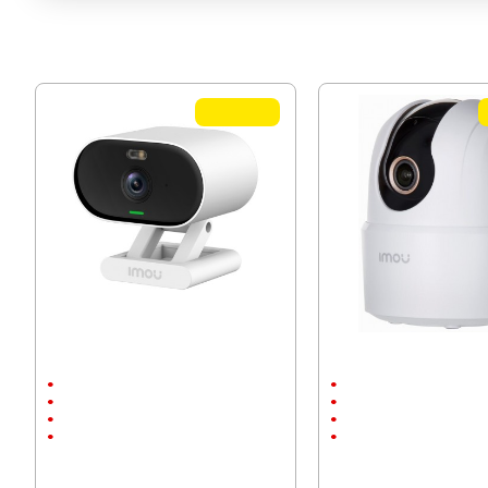
TOP QUALITY
Wi-Fi IP камера Imou Versa IPC-C22FP-
Wi-Fi IP камера IMOU Rang
C 2Mpx, външен монтаж
TA42P-D, 4MP, въртяща
Външен и вътрешен монтаж
Вътрешен монтаж
до 20м.
до 10м.
1920 x 1080
2592х1944
2 megapixels
4 megapixels
56.24 € (110.00 лв.)
53.69 € (105.01 лв.)
34.99 € (68.43 лв.)
34.00 € (66.50 лв.)