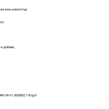
ние или компютър
ен)
 и добавя;
iMO Wi-Fi: IEEE802.11b/g/n