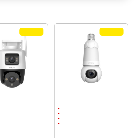
TOP QUALITY
TOP QUALITY
ера Imou IPC-S7XP-
Wi-Fi IP камера Imou IPC-S6DP-
iser Dual Lense 10MP
5M0WEB за монтаж на фасунга E27
нтаж
Външен монтаж
до 25м.
2880 x 1620
s
5 Megapixels
2.72 лв.)
66.21 € (129.50 лв.)
7.22 лв.)
51.50 € (100.73 лв.)