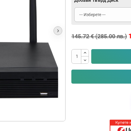
Добави Твърд Диск
145.72 € (285.00 лв.)