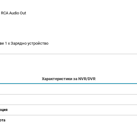
x RCA Audio Out
ове 1 x Зарядно устройство
Характеристики за NVR/DVR
юция
ота