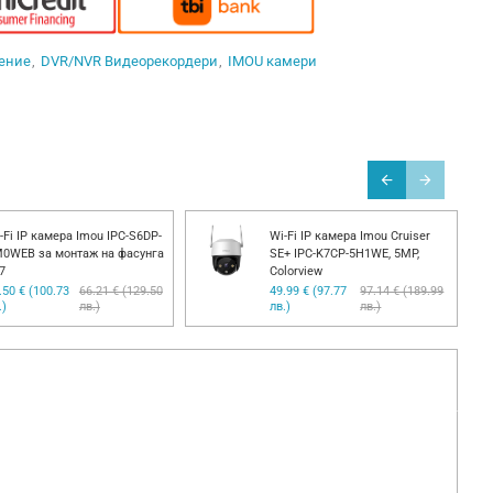
ение
DVR/NVR Видеорекордери
IMOU камери
-Fi IP камера Imou IPC-S6DP-
Wi-Fi IP камера Imou Cruiser
0WEB за монтаж на фасунга
SE+ IPC-K7CP-5H1WE, 5MP,
7
Colorview
.50 € (100.73
66.21 € (129.50
49.99 € (97.77
97.14 € (189.99
.)
лв.)
лв.)
лв.)