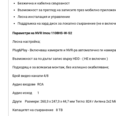
Безжична и кабелна свързаност
Възможност за преглед на записите през мобилно приложе
Лесна инсталация и управление
Поддръжка на хард диск за локално съхранение (не е включ
Параметри на NVR Imou 1108HS-W-S2
Лесна настройка;
Plug&Play - Включваш камерите и NVR-ра автоматично ги намира
Възможност за по дълъг запис върху HDD - ( НЕ е включен )
Подходящ е за всякакъв монтаж, без излишно окабеляване;
Брой видео канали
4/8
Аудио входове
RCA
Аудио изход
1
Други
Размери: 260,3 x 247,3 x 44,7 мм Тегло: 824 г Антена 2x2 M
Капацитет на съхранение
8 TB