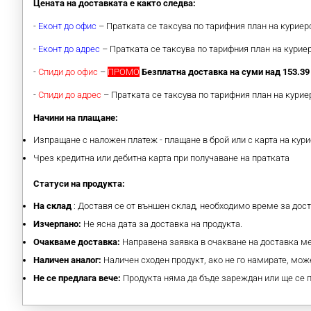
Цената на доставката е както следва:
-
Еконт до офис
– Пратката се таксува по тарифния план на курие
-
Еконт до адрес
– Пратката се таксува по тарифния план на кури
-
Спиди до офис
–
ПРОМО
Безплатна доставка на суми над 153.39 
-
Спиди до адрес
– Пратката се таксува по тарифния план на кури
Начини на плащане:
Изпращане с наложен платеж - плащане в брой или с карта на кури
Чрез кредитна или дебитна карта при получаване на пратката
Статуси на продукта:
На склад
: Доставя се от външен склад, необходимо време за дос
Изчерпано:
Не ясна дата за доставка на продукта.
Очакваме доставка:
Направена заявка в очакване на доставка 
Наличен аналог:
Наличен сходен продукт, ако не го намирате, може
Не се предлага вече:
Продукта няма да бъде зареждан или ще се 