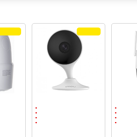
МОЖЕ ДА ХАРЕСАТЕ ОЩЕ
TOP QUALITY
TOP QUALITY
er IPC-
Wi-Fi IP Камера IMOU Cue 2, IPC-C32EP
Wi-Fi IP кам
Домашна/портативна
10M0WED Cru
Вътрешен монтаж
Външен мо
до 10м.
до 30м.
1920x1080
2880 x 1620
2 megapixels
5 Megapixel
46.02 € (90.01 лв.)
118.99 € (23
22.99 € (44.96 лв.)
85.50 € (16