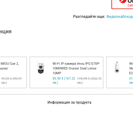
Разгледайте още:
Видеонаблюд
анция
 IMOU Cue 2,
Wi-Fi IP камера Imou IPC-S7XP-
Wi
ашна/
10M0WED Cruiser Dual Lense
5M
10MP
E2
46.02 € (90.01
85.50 € (167.22
118.99 € (232.72
51
лв.)
лв.)
лв.)
лв
Информация за продукта