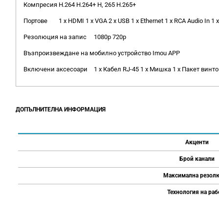
Компресия
H.264 H.264+ Н, 265 H.265+
Портове
1 x HDMI 1 x VGA 2 x USB 1 x Ethernet 1 x RCA Audio In 1 
Резолюция на запис
1080p 720p
Възпроизвеждане на мобилно устройство
Imou APP
Включени аксесоари
1 x Кабел RJ-45 1 x Мишка 1 х Пакет винт
ДОПЪЛНИТЕЛНА ИНФОРМАЦИЯ
Акценти
Брой канали
Максимална резол
Технология на раб
Напишете отзив