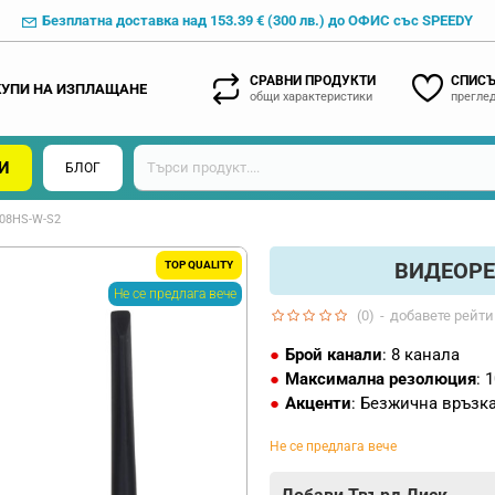
Безплатна доставка над 153.39 € (300 лв.) до ОФИС със SPEEDY
СРАВНИ ПРОДУКТИ
СПИСЪ
КУПИ НА ИЗПЛАЩАНЕ
общи характеристики
преглед
И
БЛОГ
08HS-W-S2
ВИДЕОРЕ
TOP QUALITY
Не се предлага вече
(0)
-
добавете рейти
Брой канали
: 8 канала
Максимална резолюция
: 
Акценти
: Безжична връзк
Не се предлага вече