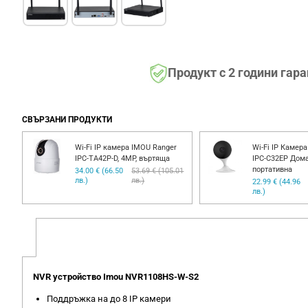
Продукт с 2 години гар
СВЪРЗАНИ ПРОДУКТИ
PC-
Wi-Fi IP камера IMOU Ranger
Wi-Fi IP Камера
аж
IPC-TA42P-D, 4MP, въртяща
IPC-C32EP Дом
портативна
00
34.00 € (66.50
53.69 € (105.01
лв.)
лв.)
22.99 € (44.96
лв.)
NVR устройство Imou NVR1108HS-W-S2
Поддръжка на до 8 IP камери