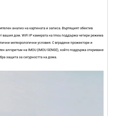
оятелен анализ на картината и записа. Въртящият обектив
т вашия дом. WiFi IP камерата на Imou поддържа четири режима
азлични метеорологични условия. С вградени прожектори и
ен алгоритъм на IMOU (IMOU SENSE), който поддържа откриване
ра защита за сигурността на дома.