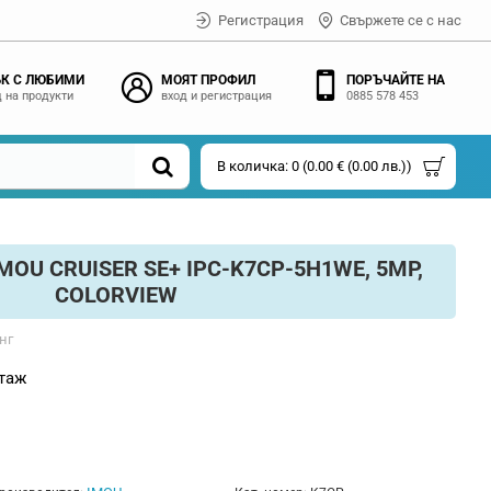
Регистрация
Свържете се с нас
К С ЛЮБИМИ
МОЯТ ПРОФИЛ
ПОРЪЧАЙТЕ НА
 на продукти
вход и регистрация
0885 578 453
В количка: 0 (0.00 € (0.00 лв.))
IMOU CRUISER SE+ IPC-K7CP-5H1WE, 5MP,
COLORVIEW
нг
таж
s