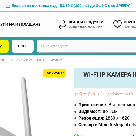
Безплатна доставка над 153.39 € (300 лв.) до ОФИС със SPEEDY
СРАВНИ ПРОДУКТИ
СПИСЪ
КУПИ НА ИЗПЛАЩАНЕ
общи характеристики
преглед
И
БЛОГ
R SE+ IPC-K7CP-5H1WE, 5MP, COLORVIEW
WI-FI IP КАМЕРА 
TOP QUALITY
(0)
-
добавете рейти
Приложение
: Външен мон
Видимост
: до 30м.
Резолюция
: 2880 x 1620
Сензор в Mpx
: 5 Megapixel