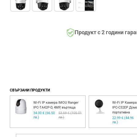
Продукт с 2 години гар
СВЪРЗАНИ ПРОДУКТИ
PC-
Wi-Fi IP камера IMOU Ranger
Wi-Fi IP Камера
аж
IPC-TA42P-D, 4MP, въртяща
IPC-C32EP Дом
портативна
00
34.00 € (66.50
53.69 € (105.01
лв.)
лв.)
22.99 € (44.96
лв.)