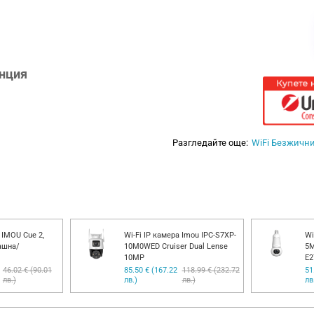
анция
Разгледайте още:
WiFi Безжичн
 IMOU Cue 2,
Wi-Fi IP камера Imou IPC-S7XP-
Wi
ашна/
10M0WED Cruiser Dual Lense
5M
10MP
E2
46.02 € (90.01
85.50 € (167.22
118.99 € (232.72
51
лв.)
лв.)
лв.)
лв