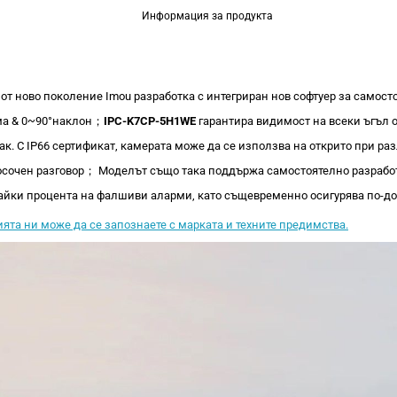
Информация за продукта
от ново поколение Imou разработка с интегриран нов софтуер за самост
ма & 0~90°наклон；
IPC-K7CP-5H1WE
гарантира видимост на всеки ъгъл о
рак. С IP66 сертификат, камерата може да се използва на открито при р
посочен разговор； Моделът също така поддържа самостоятелно разработ
вайки процента на фалшиви аларми, като същевременно осигурява по-доб
ята ни може да се запознаете с марката и техните предимства.