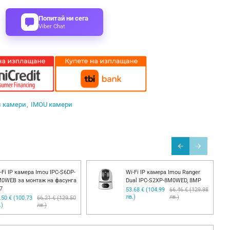
Попитай ни сега
Viber Chat
и камери
IMOU камери
-Fi IP камера Imou IPC-S6DP-
Wi-Fi IP камера Imou Ranger
0WEB за монтаж на фасунга
Dual IPC-S2XP-8M0WED, 8MP
7
53.68 € (104.99
66.46 € (129.98
лв.)
лв.)
.50 € (100.73
66.21 € (129.50
.)
лв.)