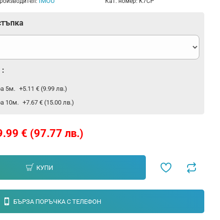
IMOU
роизводител:
Кат. номер:
K7CP
стъпка
 :
а 5м.
+5.11 € (9.99 лв.)
а 10м.
+7.67 € (15.00 лв.)
.99 € (97.77 лв.)
КУПИ
БЪРЗА ПОРЪЧКА С ТЕЛЕФОН