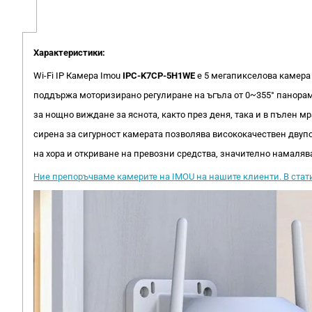
Характеристики:
Wi-Fi IP Камера Imou
IPC-K7CP-5H1WE
е 5 мегапикселова камера 
поддържа моторизирано регулиране на ъгъла от 0~355° панора
за нощно виждане за яснота, както през деня, така и в пълен м
сирена за сигурност камерата позволява висококачествен дву
на хора и откриване на превозни средства, значително намаля
Ние препоръчваме камерите на IMOU на нашите клиенти. В стати