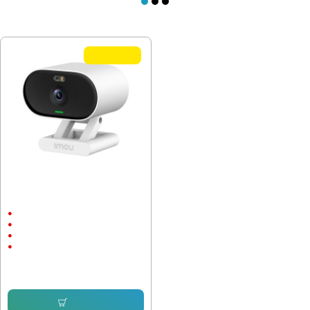
ПОСЛЕДНО РАЗГЛЕДАХТЕ
TOP QUALITY
Wi-Fi IP камера Imou Versa IPC-
C22FP-C 2Mpx, външен монтаж
Външен и вътрешен монтаж
до 20м.
1920 x 1080
2 megapixels
56.24 € (110.00 лв.)
34.99 € (68.43 лв.)
Купи