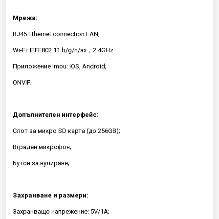
Мрежа:
RJ45 Ethernet connection LAN;
Wi-Fi: IEEE802.11 b/g/n/ax，2.4GHz
Приложение Imou: iOS, Android;
ONVIF;
Допълнителен интерфейс:
Слот за микро SD карта (до 256GB);
Вграден микрофон;
Бутон за нулиране;
Захранване и размери:
Захранващо напрежение: 5V/1A;