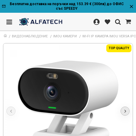
Безплатна доставка на поръчки над 153.39 € (300лв) до ОФИС
със SPEEDY
ВИДЕОНАБЛЮДЕНИЕ
IMOU КАМЕРИ
WI-FI IP КАМЕРА IMOU VERSA I
TOP QUALITY