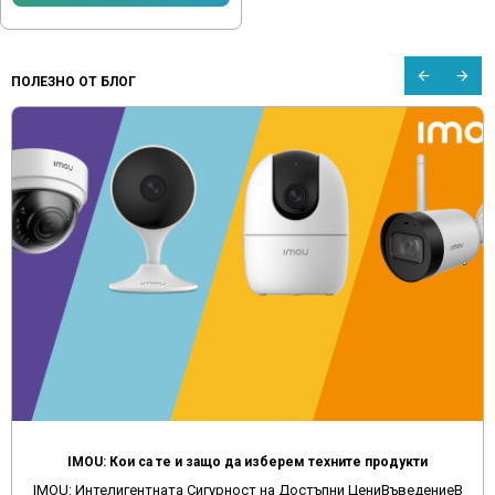
ПОЛЕЗНО ОТ БЛОГ
Мултимедия за автомобил от Aliexpress, Temu и други китайски сайтове
Защо да избягвате поръчките на мултимедии от китайски