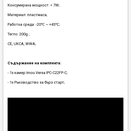
Консумирана мощност: < 7W;
Материал: пластмаса;
Работна среда: -20℃ ~ +45℃;
Тегло: 200g ;
CE, UKCA, WWA;
Съдържание на комплекта:
- 1x камер Imou Versa IPC-C22FP-C;
- 1x Ръководство за бърз старт;