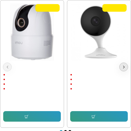
TOP QUALITY
TOP QUALITY
Wi-Fi IP камера IMOU Ranger IPC-
Wi-Fi IP Камера IMOU Cue 2, IPC-
TA42P-D, 4MP, въртяща
C32EP Домашна/портативна
Вътрешен монтаж
Вътрешен монтаж
до 10м.
до 10м.
2592х1944
1920x1080
4 megapixels
2 megapixels
53.69 € (105.01 лв.)
46.02 € (90.01 лв.)
34.00 € (66.50 лв.)
22.99 € (44.96 лв.)
Купи
Купи