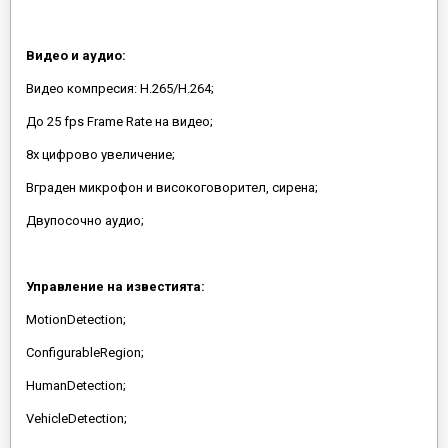
Видео и аудио:
Видео компресия: H.265/H.264;
До 25 fps Frame Rate на видео;
8x цифрово увеличение;
Вграден микрофон и високоговорител, сирена;
Двупосочно аудио;
Управление на известията:
MotionDetection;
ConfigurableRegion;
HumanDetection;
VehicleDetection;