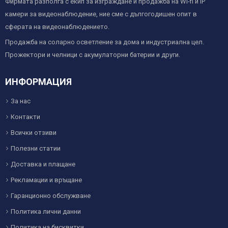
Фирмата разполга с екип за изграждане и продажба на Wi-fi и IP
камери за видеонаблюдение, ние сме с дългогодишен опит в
сферата на видеонаблюдението.
Продажба на соларно осветление за дома и индустриална цел.
Прожектори и челници с акумулаторни батерии и други.
ИНФОРМАЦИЯ
За нас
Контакти
Всички отзиви
Полезни статии
Доставка и плащане
Рекламации и връщане
Гаранционно обслужване
Политика лични данни
Политика на бисквитки