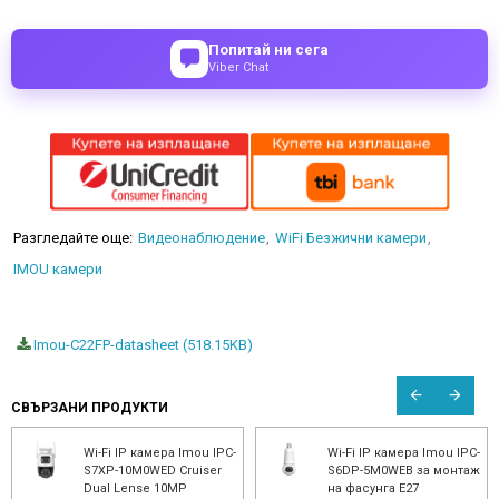
Попитай ни сега
Viber Chat
Разгледайте още:
Видеонаблюдение
WiFi Безжични камери
IMOU камери
Imou-C22FP-datasheet (518.15KB)
СВЪРЗАНИ ПРОДУКТИ
Wi-Fi IP камера Imou
Wi-Fi IP камера Imou
Cruiser SE+ IPC-K7CP-
Ranger Dual IPC-S2XP-
5H1WE, 5MP, Colorview
8M0WED, 8MP