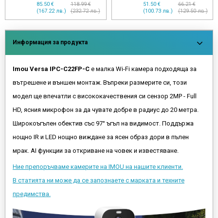
49.99 €
97.14 €
53.68 €
66.46 €
(97.77 лв.)
(189.99 лв.)
(104.99 лв.)
(129.98 лв.)
Информация за продукта
Imou Versa IPC-C22FP-C
е малка Wi-Fi камера подходяща за
вътрешене и външен монтаж. Въпреки размерите си, този
модел ще впечатли с висококачествения си сензор 2MP - Full
HD, ясния микрофон за да чувате добре в радиус до 20 метра.
Широкоъгълен обектив със 97° ъгъл на видимост. Поддържа
нощно IR и LED нощно виждане за ясен образ дори в пълен
мрак. AI функции за откриване на човек и известяване.
Ние препоръчваме камерите на IMOU на нашите клиенти.
В статията ни може да се запознаете с марката и техните
предимства.