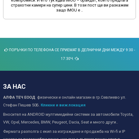
време много потребители се насочват към онлайн платформи
като Aliexpress и Temu за покупка на мултимедии за
автомобили. Макар ч..
ПОРЪЧКИ ПО ТЕЛЕФОНА СЕ ПРИЕМАТ В ДЕЛНИЧНИ ДНИ МЕЖДУ 9:30 -
17:30Ч.
ЗА НАС
АЛФА ТЕЧ ЕООД
физически и онлайн магазин в гр.Севлиево ул.
Стефан Пешев 50Б.
Кликни и виж локация
Вносител на ANDROID мултимедийни системи за автомобили Toyota,
VW, Opel, Mercedes, BMW, Peugeot, Dacia, Seat и много други..
Фирмата разполга с екип за изграждане и продажба на Wi-fi и IP