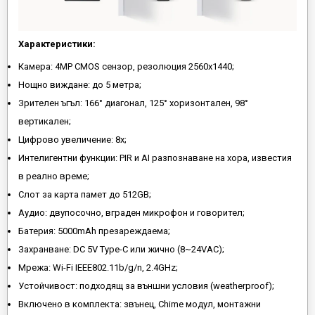
Характеристики:
Камера: 4MP CMOS сензор, резолюция 2560x1440;
Нощно виждане: до 5 метра;
Зрителен ъгъл: 166° диагонал, 125° хоризонтален, 98°
вертикален;
Цифрово увеличение: 8x;
Интелигентни функции: PIR и AI разпознаване на хора, известия
в реално време;
Слот за карта памет до 512GB;
Аудио: двупосочно, вграден микрофон и говорител;
Батерия: 5000mAh презареждаема;
Захранване: DC 5V Type-C или жично (8~24VAC);
Мрежа: Wi-Fi IEEE802.11b/g/n, 2.4GHz;
Устойчивост: подходящ за външни условия (weatherproof);
Включено в комплекта: звънец, Chime модул, монтажни