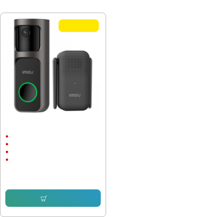
ПОСЛЕДНО РАЗГЛЕДАХТЕ
TOP QUALITY
Видео звънец Imou - Doorbell 3 Kit
True 360 3K DB-3EP-4M0W/DS3
Външен монтаж
до 5м.
2560x1440
4 megapixels
127.82 € (249.99 лв.)
107.37 € (210.00 лв.)
Купи