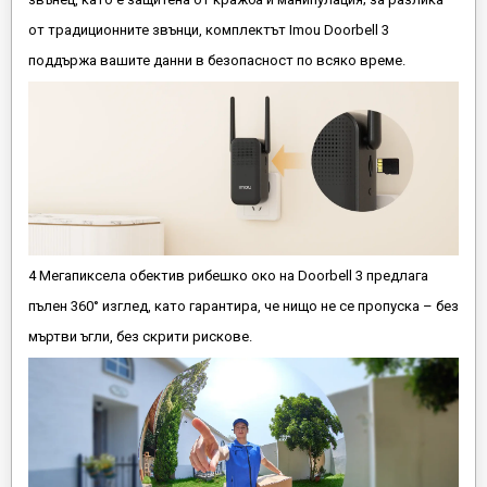
от традиционните звънци, комплектът Imou Doorbell 3
поддържа вашите данни в безопасност по всяко време.
4 Мегапиксела обектив рибешко око на Doorbell 3 предлага
пълен 360° изглед, като гарантира, че нищо не се пропуска – без
мъртви ъгли, без скрити рискове.