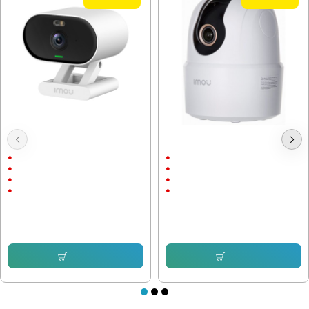
Wi-Fi IP камера Imou Versa IPC-
Wi-Fi IP камера IMOU Ranger IPC-
C22FP-C 2Mpx, външен монтаж
TA42P-D, 4MP, въртяща
Външен и вътрешен монтаж
Вътрешен монтаж
до 20м.
до 10м.
1920 x 1080
2592х1944
2 megapixels
4 megapixels
56.24 € (110.00 лв.)
53.69 € (105.01 лв.)
34.99 € (68.43 лв.)
34.00 € (66.50 лв.)
Купи
Купи