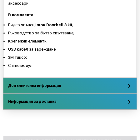
аксесоари.
В комплекта:
Видео звънец
Imou Doorbell 3 kit
;
Ръководство за бързо свързване;
Крепежни елементи;
USB кабел за зареждане;
3М тиксо;
Chime модул;
Допълнителна информация
Информация за доставка
Напишете отзив