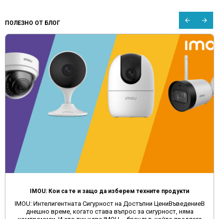
ПОЛЕЗНО ОТ БЛОГ
Мултимедия за автомобил от Aliexpress, Temu и други китайски сайтове
Защо да избягвате поръчките на мултимедии от китайски
сайтове и да изберете качеството, което предлагамеВ днешно