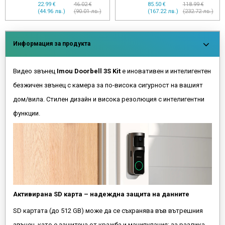
51.50 €
66.21 €
49.99 €
97.14 €
(100.73 лв.)
(129.50 лв.)
(97.77 лв.)
(189.99 лв.)
Информация за продукта
Видео звънец
Imou Doorbell 3S Kit
е иновативен и интелигентен
безжичен звънец с камера за по-висока сигурност на вашият
дом/вила. Стилен дизайн и висока резолюция с интелигентни
функции.
Активирана SD карта – надеждна защита на данните
SD картата (до 512 GB) може да се съхранява във вътрешния
звънец, като е защитена от кражба и манипулация; за разлика