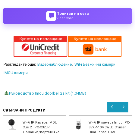
Попитай ни сега
Viber Chat
Разгледайте още:
Видеонаблюдение
WiFi Безжични камери
IMOU камери
Ръководство Imou doorbell 2s kit (1.04MB)
СВЪРЗАНИ ПРОДУКТИ
Wi-Fi IP камера Imou IPC-
Wi-Fi IP камера Imou
S6DP-5M0WEB за монтаж
Cruiser SE+ IPC-K7CP-
на фасунга E27
5H1WE, 5MP, Colorview