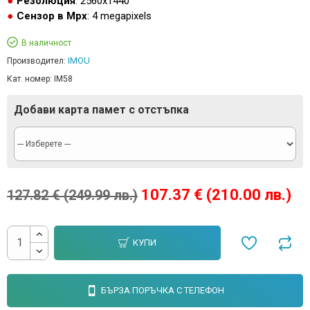
Резолюция
: 2560x1440
Сензор в Mpx
: 4 megapixels
В наличност
IMOU
Производител:
Кат. номер:
IM58
Добави карта памет с отстъпка
107.37 € (210.00 лв.)
127.82 € (249.99 лв.)
КУПИ
БЪРЗА ПОРЪЧКА С ТЕЛЕФОН