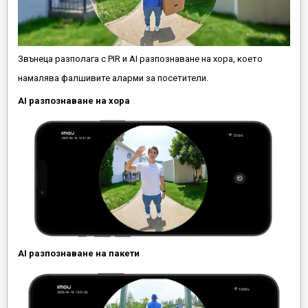
Звънеца разполага с PIR и AI разпознаване на хора, което
намалява фалшивите аларми за посетители.
AI разпознаване на хора
AI разпознаване на пакети