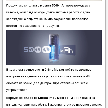
Продукта разполага с
мощна 5000mAh
презареждаема
батерия, която ще осигури дълга автомна работа с едно
зареждане, а опцията за жично захранване, позволява
постоянно захранване на продукта.
В комплекта е включен и Chime Модул, който позволява
възпройзвеждането на звуков сигнал и увеличава Wi-Fi
обхвата на звънеца за да гарантира стабилна връзка с
устройството.
Корпуса на
видео звънеца Imou Doorbell 3
е подходящ за
външни условия на работа. Закрепването и свързването лесно.