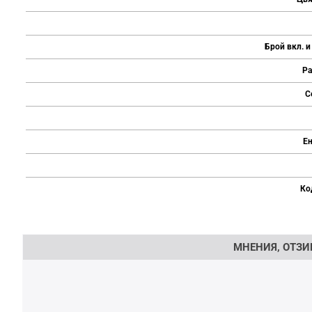
Брой вкл. и
Ра
С
Ен
Ко
Напишете отзив
МНЕНИЯ, ОТЗИ