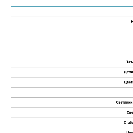
Н
Ъгъ
Датч
Цвет
Светлинн
Све
Стаби
Цвя