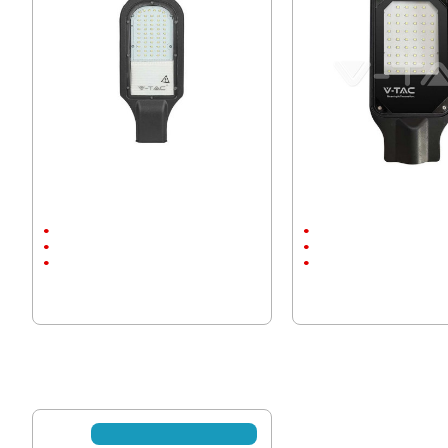
Улична лампа V-Tac Samsung чип
Улична лампа V-Tac Sam
30W 6500K, IP65
30W 6500K, IP65
30W
30W
AC:200-240V
AC:200-240V
6500К
6500К
34.90 € (68.26 лв.)
36.56 € (71.51 лв.)
27.33 € (53.45 лв.)
29.96 € (58.60 лв.)
☎ С предварителна заявка