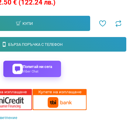
2.50 € (122.24 лв.)
КУПИ
БЪРЗА ПОРЪЧКА С ТЕЛЕФОН
Попитай ни сега
Viber Chat
светление