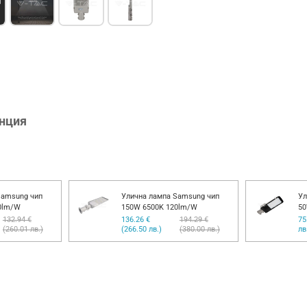
анция
Samsung чип
Улична лампа Samsung чип
Ул
0lm/W
150W 6500K 120lm/W
50
132.94 €
136.26 €
194.29 €
75
(260.01 лв.)
(266.50 лв.)
(380.00 лв.)
лв