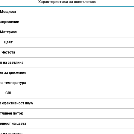
Характеристики за осветление:
Мощност
апрежение
Материал
Цвят
Честота
л на светлина
ик за движение
на температура
CRI
а ефективност lm/W
тлинен поток
лност на цвета
т на светлина