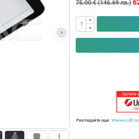
6
75.00 € (146.69 лв.)
Разгледайте още:
Улично LED о