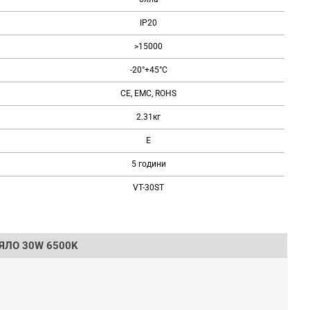
IP20
>15000
-20°+45°C
CE, EMC, ROHS
2.31кг
Е
5 години
VT-30ST
ЯЛО 30W 6500K