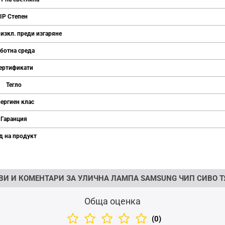
IP Степен
 изкл. преди изгаряне
ботна среда
ертификати
Тегло
ергиен клас
Гаранция
д на продукт
ВИ И КОМЕНТАРИ ЗА УЛИЧНА ЛАМПА SAMSUNG ЧИП СИВО Т
Обща оценка
(0)