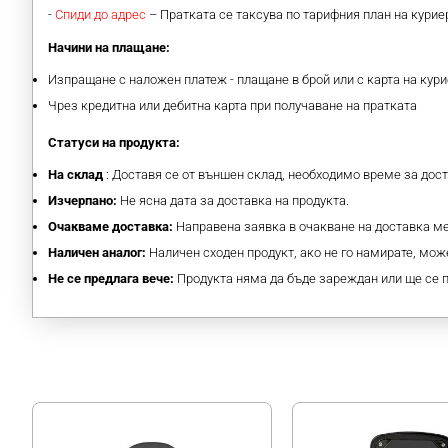
-
Спиди до адрес
– Пратката се таксува по тарифния план на кури
Начини на плащане:
Изпращане с наложен платеж - плащане в брой или с карта на кури
Чрез кредитна или дебитна карта при получаване на пратката
Статуси на продукта:
На склад
: Доставя се от външен склад, необходимо време за дос
Изчерпано:
Не ясна дата за доставка на продукта.
Очакваме доставка:
Направена заявка в очакване на доставка 
Наличен аналог:
Наличен сходен продукт, ако не го намирате, може
Не се предлага вече:
Продукта няма да бъде зареждан или ще се 