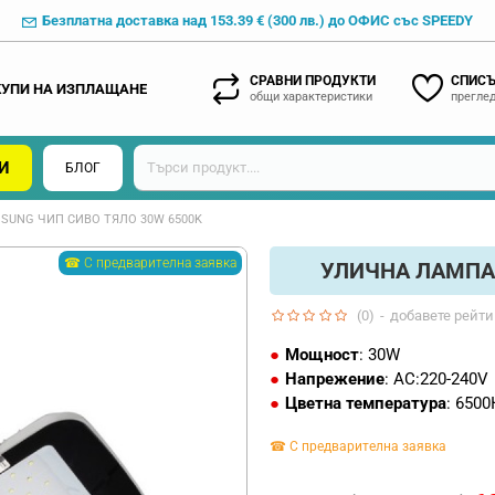
Безплатна доставка над 153.39 € (300 лв.) до ОФИС със SPEEDY
СРАВНИ ПРОДУКТИ
СПИСЪ
КУПИ НА ИЗПЛАЩАНЕ
общи характеристики
преглед
И
БЛОГ
SUNG ЧИП СИВО ТЯЛО 30W 6500K
☎ С предварителна заявка
УЛИЧНА ЛАМПА 
(0)
-
добавете рейти
Мощност
: 30W
Напрежение
: AC:220-240V
Цветна температура
: 6500
☎ С предварителна заявка