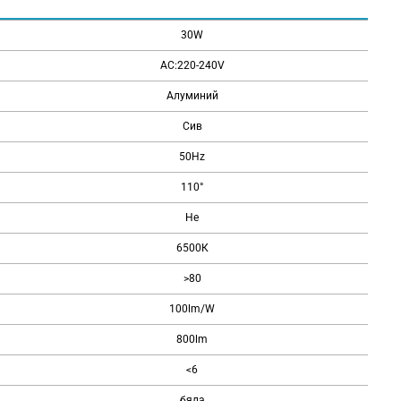
30W
AC:220-240V
Алуминий
Сив
50Hz
110°
Не
6500К
>80
100lm/W
800lm
<6
бяла