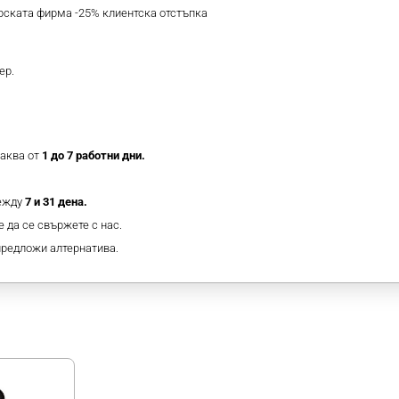
ерската фирма -25% клиентска отстъпка
ер.
таква от
1 до 7 работни дни.
между
7 и 31 дена.
 да се свържете с нас.
предложи алтернатива.
МОЖЕ ДА ХАРЕСАТЕ ОЩЕ