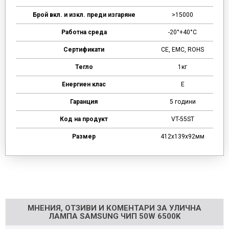
Брой вкл. и изкл. преди изгаряне
>15000
Работна среда
-20°+40°C
Сертификати
CE, EMC, ROHS
Тегло
1кг
Енергиен клас
E
Гаранция
5 години
Код на продукт
VT-55ST
Размер
412x139x92мм
Напишете отзив
МНЕНИЯ, ОТЗИВИ И КОМЕНТАРИ ЗА УЛИЧНА
ЛАМПА SAMSUNG ЧИП 50W 6500K