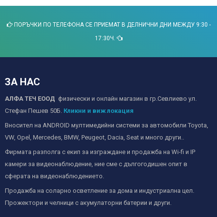
ПОРЪЧКИ ПО ТЕЛЕФОНА СЕ ПРИЕМАТ В ДЕЛНИЧНИ ДНИ МЕЖДУ 9:30 -
17:30Ч.
ЗА НАС
АЛФА ТЕЧ ЕООД
физически и онлайн магазин в гр.Севлиево ул.
Стефан Пешев 50Б.
Кликни и виж локация
Вносител на ANDROID мултимедийни системи за автомобили Toyota,
VW, Opel, Mercedes, BMW, Peugeot, Dacia, Seat и много други..
Фирмата разполга с екип за изграждане и продажба на Wi-fi и IP
камери за видеонаблюдение, ние сме с дългогодишен опит в
сферата на видеонаблюдението.
Продажба на соларно осветление за дома и индустриална цел.
Прожектори и челници с акумулаторни батерии и други.