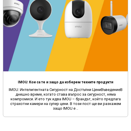
IMOU: Кои са те и защо да изберем техните продукти
IMOU: Интелигентната Сигурност на Достъпни ЦениВъведениеВ
днешно време, когато става въпрос за сигурност, няма
компромиси. И ето тук идва IMOU – брандът, който предлага
страхотни камери на супер цени. В този пост ще ви разкажем
защо IMOU е ..