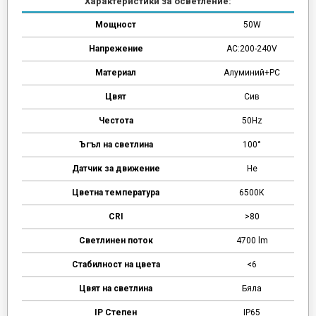
Характеристики за осветление:
Мощност
50W
Напрежение
AC:200-240V
Материал
Алуминий+PC
Цвят
Сив
Честота
50Hz
Ъгъл на светлина
100°
Датчик за движение
Не
Цветна температура
6500К
CRI
>80
Светлинен поток
4700 lm
Стабилност на цвета
<6
Цвят на светлина
Бяла
IP Степен
IP65