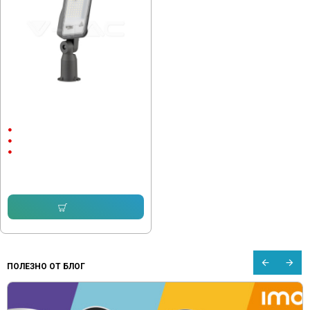
Улична лампа Samsung чип 50W
6500K
50W
AC:200-240V
6500К
56.24 € (110.00 лв.)
48.32 € (94.51 лв.)
Купи
ПОЛЕЗНО ОТ БЛОГ