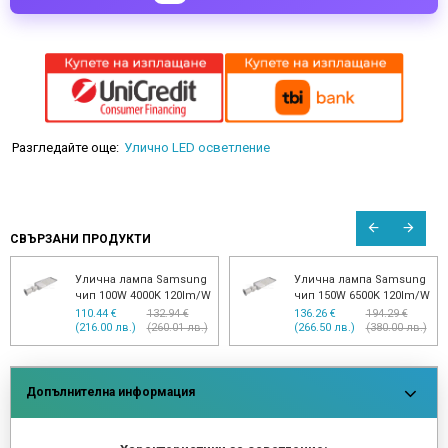
Разгледайте още:
Улично LED осветление
СВЪРЗАНИ ПРОДУКТИ
Улична лампа Samsung
Улична лампа Samsung
чип 100W 4000K 120lm/W
чип 150W 6500K 120lm/W
110.44 €
132.94 €
136.26 €
194.29 €
(216.00 лв.)
(260.01 лв.)
(266.50 лв.)
(380.00 лв.)
Допълнителна информация