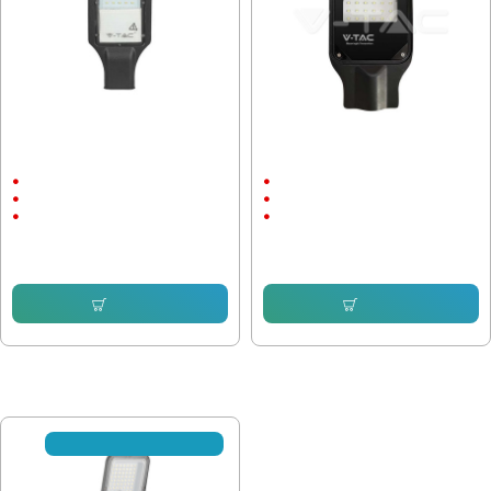
Улична лампа V-Tac Samsung чип
Улична лампа V-Tac Samsung чип
30W 6500K, IP65
30W 6500K, IP65
30W
30W
AC:200-240V
AC:200-240V
6500К
6500К
34.90 € (68.26 лв.)
36.56 € (71.51 лв.)
27.33 € (53.45 лв.)
29.96 € (58.60 лв.)
Купи
Купи
ПОСЛЕДНО РАЗГЛЕДАХТЕ
☎ С предварителна заявка