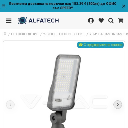
Безплатна доставка на поръчки над 153.39 € (300лв) до ОФИС
със SPEEDY
LED ОСВЕТЛЕНИЕ
УЛИЧНО LED ОСВЕТЛЕНИЕ
УЛИЧНА ЛАМПА SAMSUN
☎ С предварителна заявка