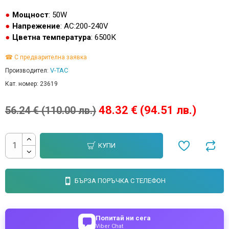
Мощност
: 50W
Напрежение
: AC:200-240V
Цветна температура
: 6500К
☎ С предварителна заявка
V-TAC
Производител:
Кат. номер:
23619
48.32 € (94.51 лв.)
56.24 € (110.00 лв.)
КУПИ
БЪРЗА ПОРЪЧКА С ТЕЛЕФОН
Попитай ни сега
Viber Chat