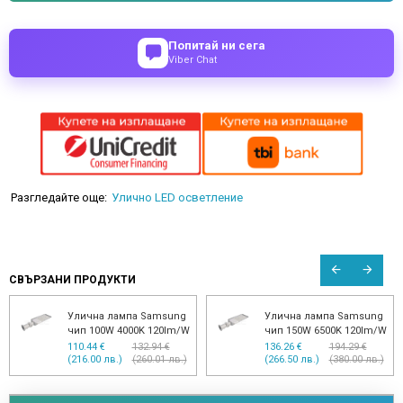
Попитай ни сега
Viber Chat
Разгледайте още:
Улично LED осветление
СВЪРЗАНИ ПРОДУКТИ
Улична лампа Samsung
Улична лампа Samsung
чип 100W 4000K 120lm/W
чип 150W 6500K 120lm/W
110.44 €
132.94 €
136.26 €
194.29 €
(216.00 лв.)
(260.01 лв.)
(266.50 лв.)
(380.00 лв.)