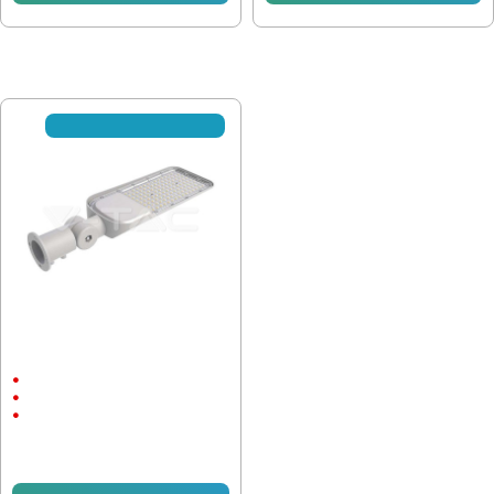
ПОСЛЕДНО РАЗГЛЕДАХТЕ
☎ С предварителна заявка
Улична лампа Samsung чип 70W
4000K 110lm/W
70W
AC:120-240V
4000К
105.00 € (205.36 лв.)
87.50 € (171.14 лв.)