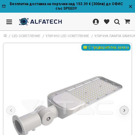
Безплатна доставка на поръчки над 153.39 € (300лв) до ОФИС
със SPEEDY
LED ОСВЕТЛЕНИЕ
УЛИЧНО LED ОСВЕТЛЕНИЕ
УЛИЧНА ЛАМПА SAMSUN
☎ С предварителна заявка