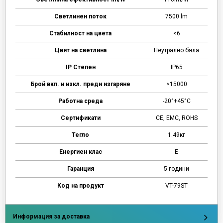
Светлинен поток
7500 lm
Стабилност на цвета
<6
Цвят на светлина
Неутрално бяла
IP Степен
IP65
Брой вкл. и изкл. преди изгаряне
>15000
Работна среда
-20°+45°C
Сертификати
CE, EMC, ROHS
Тегло
1.49кг
Енергиен клас
Е
Гаранция
5 години
Код на продукт
VT-79ST
Информация за доставка