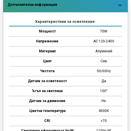
Допълнителна информация
Характеристики за осветление:
Мощност
70W
Напрежение
AC:120-240V
Материал
Алуминий
Цвят
Сив
Честота
50/60Hz
Датчик за осветеност
Да
Ъгъл на светлина
100°
Датчик за движение
Не
Цветна температура
4000К
CRI
>70
Светлинна ефективност lm/W
110lm/W