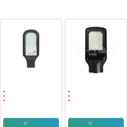
МОЖЕ ДА ХАРЕСАТЕ ОЩЕ
Улична лампа V-Tac Samsung чип
Улична лампа V-Tac Samsung чип
30W 6500K, IP65
30W 6500K, IP65
30W
30W
AC:200-240V
AC:200-240V
6500К
6500К
34.90 € (68.26 лв.)
36.56 € (71.51 лв.)
27.33 € (53.45 лв.)
29.96 € (58.60 лв.)
Купи
Купи