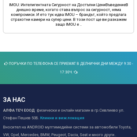
IMOU: Интелигентната Сигурност на Достъпни ЦениВъведениеВ
днешно време, когато става въпрос за сигурност, няма
компромиси. И ето тук идва IMOU – брандът, който предлага
страхотни камери на супер цени. В този пост ще ви разкажем
защо IMOU е ..
ПОРЪЧКИ ПО ТЕЛЕФОНА СЕ ПРИЕМАТ В ДЕЛНИЧНИ ДНИ МЕЖДУ 9:30 -
17:30Ч.
ЗА НАС
АЛФА ТЕЧ ЕООД
физически и онлайн магазин в гр.Севлиево ул.
Стефан Пешев 50Б.
Кликни и виж локация
Вносител на ANDROID мултимедийни системи за автомобили Toyota,
VW, Opel, Mercedes, BMW, Peugeot, Dacia, Seat и много други..