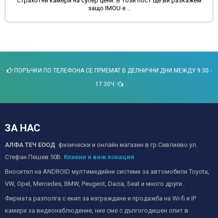
страхотни камери на супер цени. В този пост ще ви разкажем
защо IMOU е ..
ПОРЪЧКИ ПО ТЕЛЕФОНА СЕ ПРИЕМАТ В ДЕЛНИЧНИ ДНИ МЕЖДУ 9:30 -
17:30Ч.
ЗА НАС
АЛФА ТЕЧ ЕООД
физически и онлайн магазин в гр.Севлиево ул.
Стефан Пешев 50Б.
Кликни и виж локация
Вносител на ANDROID мултимедийни системи за автомобили Toyota,
VW, Opel, Mercedes, BMW, Peugeot, Dacia, Seat и много други..
Фирмата разполга с екип за изграждане и продажба на Wi-fi и IP
камери за видеонаблюдение, ние сме с дългогодишен опит в