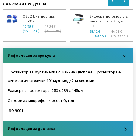
СВЪРЗАНИ ПРОДУКТИ
OBD2 Диагностика
Видеорегистратор с 2
Elm327
камери, Black Box, Full
HD
12.78 €
15.34 €
(25.00 лв.)
(30.00 лв.)
28.12 €
46.01 €
(55.00 лв.)
(89.99 лв.)
Информация за продукта
Протектор за мултимедия с 10 инча Дисплей . Протектора е
съвместим с всички 10" мултмедийни системи.
Размер на протектора: 250 х 239 х 145мм.
Отвори за микрофон и ресет бутон.
ISO 9001
Информация за доставка