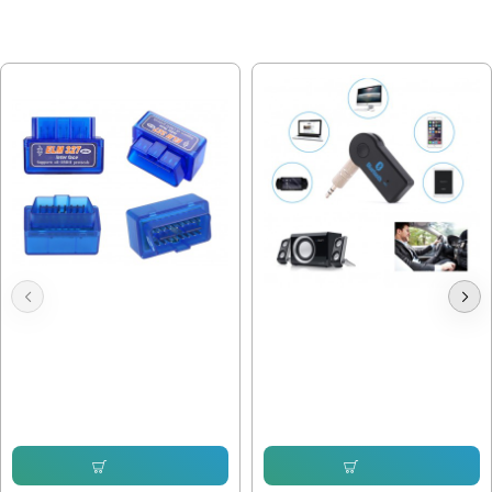
МОЖЕ ДА ХАРЕСАТЕ ОЩЕ
OBD2 Диагностика Elm327
Bluetooth Аудио Адаптер
15.34 € (30.00 лв.)
7.16 € (14.00 лв.)
12.78 € (25.00 лв.)
Купи
Купи