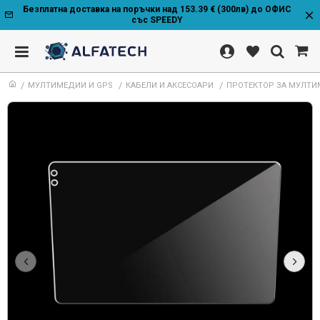
Безплатна доставка на поръчки над 153.39 € (300лв) до ОФИС
със SPEEDY
МУЛТИМЕДИИ И GPS
КАБЕЛИ И АКСЕСОАРИ
ПРОТЕКТОР ЗА МУЛТИМ