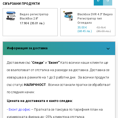
СВЪРЗАНИ ПРОДУКТИ
Видео регистратор
Blackbox DVR 4.3" Видео
BlackBox 2.8"
Регистратор тип
Огледало
17.90 € (35.01 лв.)
35.00 €
43.46 €
(68.45 лв.)
(85.00 лв.)
Информация за доставка
Доставяме със "
Спиди
" и "
Еконт"
.Като всички наши клиенти ще
се възползват от отстъпка на разходи за доставка. Доставка се
извършва в рамките на 1 до 3 работни дни. За всички продукти
със статус
НАЛИЧНОСТ
. Всички останали пратки се обработват
по следния начин:
Цената на доставката е както следва:
-
Еконт до офис
– Пратката се таксува по тарифния план на
куриерската фирма до -25% клиентска отстъпка