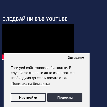
СЛЕДВАЙ НИ ВЪВ YOUTUBE
Затварям
Този уеб сайт използва бисквитки. В
случай, че желаете да го използвате е
необходимо да се съгласите с тях
Политика на бисквитки
alfatehnics.com © 2026 Всички права запазени.
Настройки
Приемам
Всички цени на сайта са с Включено ДДС
Изработка на онлайн магазин от ALDEV