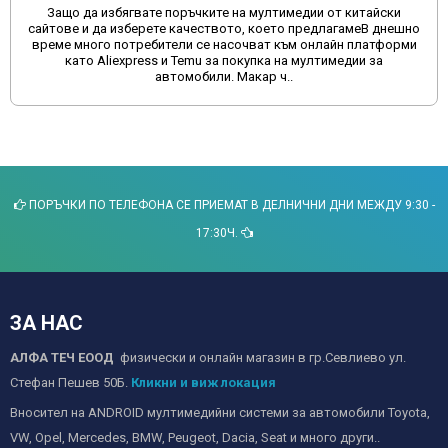
Защо да избягвате поръчките на мултимедии от китайски
сайтове и да изберете качеството, което предлагамеВ днешно
време много потребители се насочват към онлайн платформи
като Aliexpress и Temu за покупка на мултимедии за
автомобили. Макар ч..
ПОРЪЧКИ ПО ТЕЛЕФОНА СЕ ПРИЕМАТ В ДЕЛНИЧНИ ДНИ МЕЖДУ 9:30 -
17:30Ч.
ЗА НАС
АЛФА ТЕЧ ЕООД
физически и онлайн магазин в гр.Севлиево ул.
Стефан Пешев 50Б.
Кликни и виж локация
Вносител на ANDROID мултимедийни системи за автомобили Toyota,
VW, Opel, Mercedes, BMW, Peugeot, Dacia, Seat и много други..