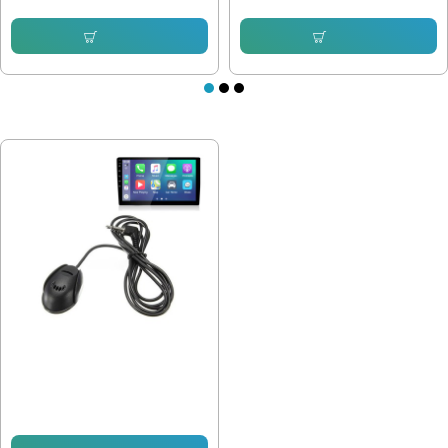
Купи
Купи
ПОСЛЕДНО РАЗГЛЕДАХТЕ
Външен микрофон за мултимедия
3м.
12.50 € (24.45 лв.)