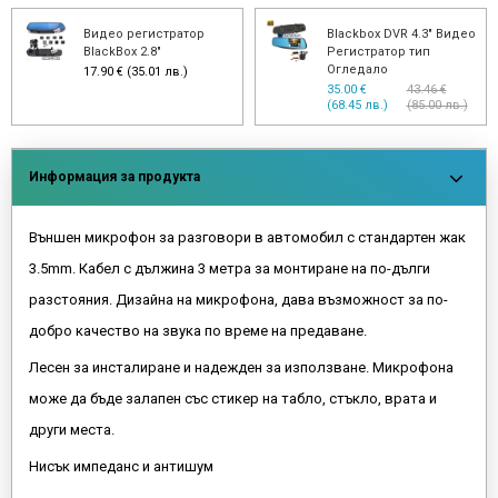
Видео регистратор
Blackbox DVR 4.3" Видео
BlackBox 2.8"
Регистратор тип
Огледало
17.90 € (35.01 лв.)
35.00 €
43.46 €
(68.45 лв.)
(85.00 лв.)
Информация за продукта
Външен микрофон за разговори в автомобил с стандартен жак
3.5mm. Кабел с дължина 3 метра за монтиране на по-дълги
разстояния. Дизайна на микрофона, дава възможност за по-
добро качество на звука по време на предаване.
Лесен за инсталиране и надежден за използване. Микрофона
може да бъде залапен със стикер на табло, стъкло, врата и
други места.
Нисък импеданс и антишум