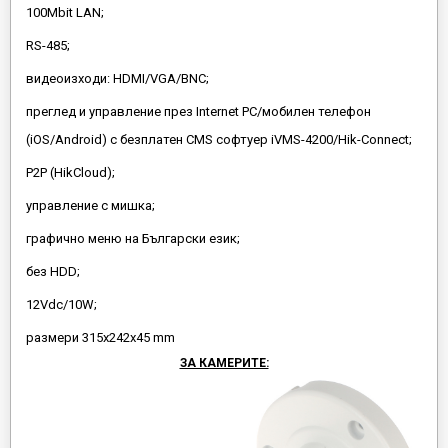
100Mbit LAN;
RS-485;
видеоизходи: HDMI/VGA/BNC;
преглед и управление през Internet PC/мобилен телефон
(iOS/Android) с безплатен CMS софтуер iVMS-4200/Hik-Connect;
P2P (HikCloud);
управлeние с мишка;
графично меню на Български език;
без HDD;
12Vdc/10W;
размери 315х242х45 mm
ЗА КАМЕРИТЕ: