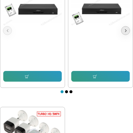
Видеонаблюдение Dahua с 4
Dahua 2.8-3.6mm, Full HD, 4
камери, Full HD
Камери, външен монтаж
280.98 € (549.55 лв.)
288.50 € (564.26 лв.)
281.21 € (550.00 лв.)
252.71 € (494.26 лв.)
Купи
Купи
ПОСЛЕДНО РАЗГЛЕДАХТЕ