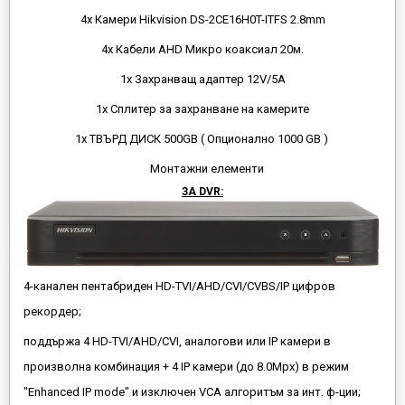
4x Камери Hikvision DS-2CE16H0T-ITFS 2.8mm
4x Кабели AHD Микро коаксиал 20м.
1х Захранващ адаптер 12V/5A
1x Сплитер за захранване на камерите
1х ТВЪРД ДИСК 500GB ( Опционално 1000 GB )
Монтажни елементи
ЗА DVR:
4-канален пентабриден HD-TVI/AHD/CVI/CVBS/IP цифров
рекордер;
поддържа 4 HD-TVI/AHD/CVI, аналогови или IP камери в
произволна комбинация + 4 IP камери (до 8.0Mpx) в режим
"Enhanced IP mode" и изключен VCA алгоритъм за инт. ф-ции;