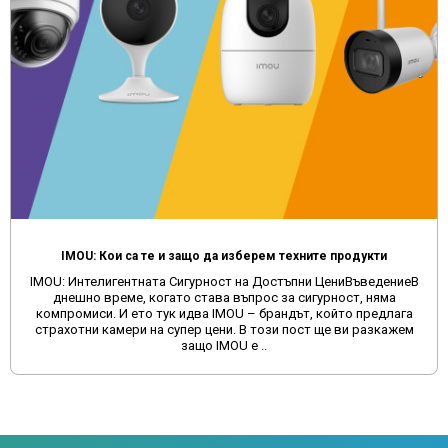
IMOU: Кои са те и защо да изберем техните продукти
IMOU: Интелигентната Сигурност на Достъпни ЦениВъведениеВ
днешно време, когато става въпрос за сигурност, няма
компромиси. И ето тук идва IMOU – брандът, който предлага
страхотни камери на супер цени. В този пост ще ви разкажем
защо IMOU е ..