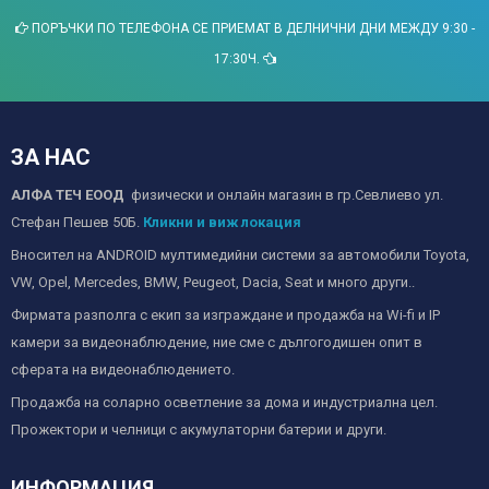
ПОРЪЧКИ ПО ТЕЛЕФОНА СЕ ПРИЕМАТ В ДЕЛНИЧНИ ДНИ МЕЖДУ 9:30 -
17:30Ч.
ЗА НАС
АЛФА ТЕЧ ЕООД
физически и онлайн магазин в гр.Севлиево ул.
Стефан Пешев 50Б.
Кликни и виж локация
Вносител на ANDROID мултимедийни системи за автомобили Toyota,
VW, Opel, Mercedes, BMW, Peugeot, Dacia, Seat и много други..
Фирмата разполга с екип за изграждане и продажба на Wi-fi и IP
камери за видеонаблюдение, ние сме с дългогодишен опит в
сферата на видеонаблюдението.
Продажба на соларно осветление за дома и индустриална цел.
Прожектори и челници с акумулаторни батерии и други.
ИНФОРМАЦИЯ