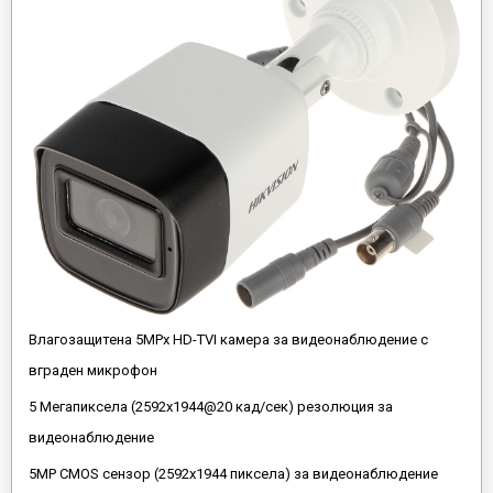
Влагозащитена 5MPx HD-TVI камера за видеонаблюдение с
вграден микрофон
5 Мегапиксела (2592х1944@20 кад/сек) резолюция за
видеонаблюдение
5MP CMOS сензор (2592x1944 пиксела) за видеонаблюдение