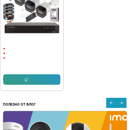
Комплект Turbo HD 5mpx, Hikvision
4 камери
5Mpx
Метал
Turbo HD
506.18 € (990.00 лв.)
Купи
ПОЛЕЗНО ОТ БЛОГ