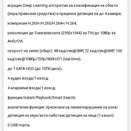
вграден Deep Learning алгоритъм за класификация на обекти
(хора/превозни средства) и прецизна детекция на до 4 камери;
компресия H.265+/H.265/H.264+/ H.264;
резолюция до 5 мегапиксела (2592х1944) за TVI/до 1080p за
AHD/CVI;
скорост на запис (общо): 48 кад/сек@5MP, 72 кад/сек@3MP, 100
кад/сек@1080p/720p/960H/D1 (real-time);
до 1 SATA HDD (до 10ТВ/диск);
4 аудио входа/1 изход;
4 алармени входа/1 изход;
функции Instant Playback/Smart Search;
аналитични функции: пресичане на линия/нарушение на зона/
детекция на звук/анти-саботаж/детекция на лица (1 канал);
2 USB порта;