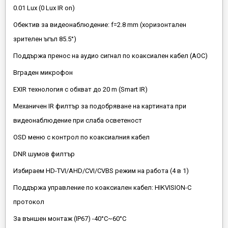
0.01 Lux (0 Lux IR on)
Обектив за видеонаблюдение: f=2.8 mm (хоризонтален
зрителен ъгъл 85.5°)
Поддържа пренос на аудио сигнал по коаксиален кабел (AOC)
Вграден микрофон
EXIR технология с обхват до 20 m (Smart IR)
Механичен IR филтър за подобряване на картината при
видеонаблюдение при слаба осветеност
OSD меню с контрол по коаксиалния кабел
DNR шумов филтър
Избираем HD-TVI/AHD/CVI/CVBS режим на работа (4 в 1)
Поддържа управление по коаксиален кабел: HIKVISION-C
протокол
За външен монтаж (IP67) -40°C~60°C