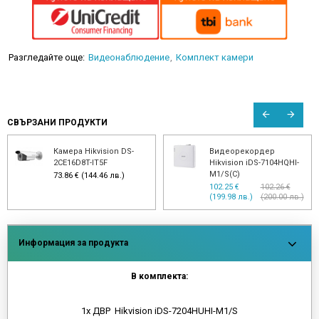
Разгледайте още:
Видеонаблюдение
Комплект камери
СВЪРЗАНИ ПРОДУКТИ
Камера Hikvision DS-
Видеорекордер
2CE16D8T-IT5F
Hikvision iDS-7104HQHI-
M1/S(C)
73.86 € (144.46 лв.)
102.25 €
102.26 €
(199.98 лв.)
(200.00 лв.)
Информация за продукта
В комплекта:
1х ДВР Hikvision iDS-7204HUHI-M1/S