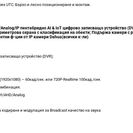
рез UTC. Бързо и лесно позициониране и монтаж.
/Analog/IP пентабридно AI & IoT цифрово записващо устройство (
ериметрова охрана с класификация на обекти; Подържа камери с р
нтни ф-ции от IP камери Dahua(всички к-ли)
записващо устройство (DVR);
(1920x1080) – 60кад/сек. или 720P-Realtime 100кад./сек
комбинация.
VI/AHD/Analog
 кодиране и модулация за Broadcast качество на звука