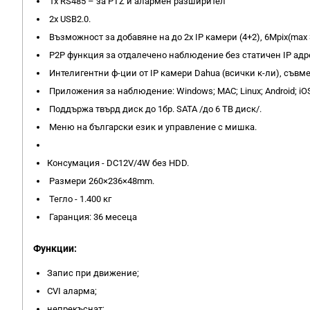
1x RS485 – за PTZ и алармен разширител
2x USB2.0.
Възможност за добавяне на до 2x IP камери (4+2), 6Mpix(ma
P2P функция за отдалечено наблюдение без статичен IP адр
Интелигентни ф-ции от IP камери Dahua (всички к-ли), съвмест
Приложения за наблюдение: Windows; MAC; Linux; Android; iOS
Поддържа твърд диск до 1бр. SATA /до 6 TB диск/.
Меню на български език и управление с мишка.
Консумация - DC12V/4W без HDD.
Размери 260×236×48mm.
Тегло - 1.400 кг
Гаранция: 36 месеца
Функции:
Запис при движение;
CVI аларма;
непрекъснат;