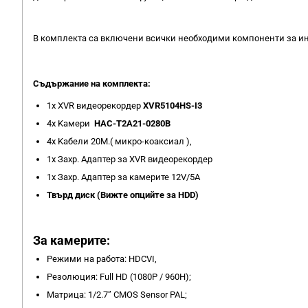
В комплекта са включени всички необходими компоненти за ин
Съдържание на комплекта:
1x XVR видеорекордер
XVR5104HS-I3
4x Kамери
HAC-T2A21-0280B
4x Kабели 20М.( микро-коаксиал ),
1x Захр. Адаптер за XVR видеорекордер
1х Захр. Адаптер за камерите 12V/5A
Твърд диск (Вижте опцийте за HDD)
За камерите:
Режими на работа: HDCVI,
Резолюция: Full HD (1080P / 960H);
Матрица: 1/2.7” CMOS Sensor PAL​;