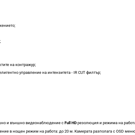
жението;
;
ктите на контражур;
игентно управление на интензитета - IR CUT филтър;
ешно и външно видеонаблюдение с
Full HD
резолюция и режима на работа
ение в нощен режим на работа: до 20 м. Камерата разполага с OSD меню