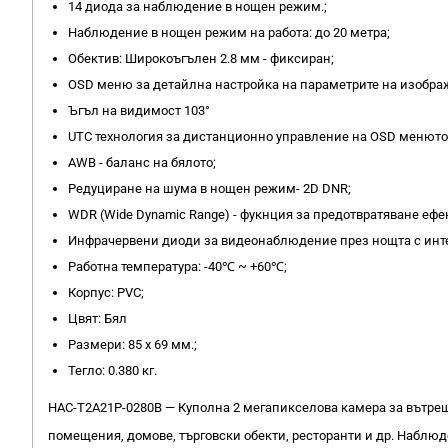
14 диода за наблюдениe в нощен режим.;
Наблюдение в нощен режим на работа: до 20 метра;
Oбектив: Широкоъгълен 2.8 мм - фиксиран;
OSD меню за детайлна настройка на параметрите на изобра
Ъгъл на видимост 103°
UTC технология за дистанционно управление на OSD менюто
AWB - баланс на бялото;
Редуциране на шума в нощен режим- 2D DNR;
WDR (Wide Dynamic Range) - фукнция за предотвратяване ефе
Инфрачервени диоди за видеонаблюдение през нощта с интел
Работна температура: -40℃ ~ +60℃;
Корпус: PVC;
Цвят: Бял
Размери: 85 х 69 мм.;
Тегло: 0.380 кг.
HAC-T2A21P-0280B​ — Куполна 2 мегапикселова камера за вътр
помещения, домове, търговски обекти, ресторанти и др. Наблюд