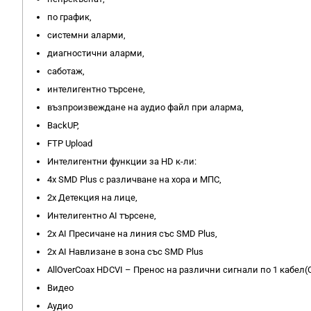
по график,
системни аларми,
диагностични аларми,
саботаж,
интелигентно търсене,
възпроизвеждане на аудио файл при аларма,
BackUP,
FTP Upload
Интелигентни функции за HD к-ли:
4x SMD Plus с различване на хора и МПС,
2x Детекция на лице,
Интелигентно AI търсене,
2x AI Пресичане на линия със SMD Plus,
2x AI Навлизане в зона със SMD Plus
AllOverCoax HDCVI – Пренос на различни сигнали по 1 кабел(
Видео
Аудио