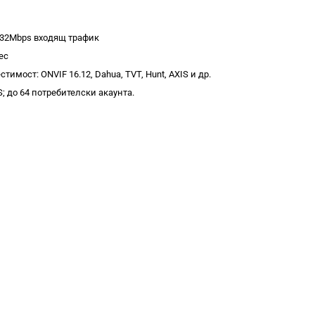
x 32Mbps входящ трафик
ес
имост: ONVIF 16.12, Dahua, TVT, Hunt, AXIS и др.
; до 64 потребителски акаунта.