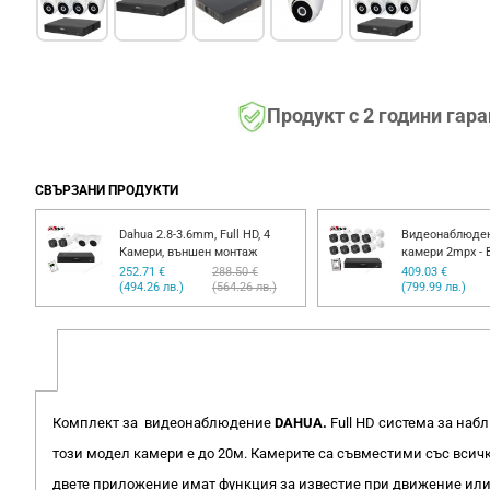
Продукт с 2 години гар
СВЪРЗАНИ ПРОДУКТИ
Dahua 2.8-3.6mm, Full HD, 4
Видеонаблюден
Камери, външен монтаж
камери 2mpx -
252.71 €
288.50 €
409.03 €
(494.26 лв.)
(564.26 лв.)
(799.99 лв.)
Комплект за видеонаблюдение
DAHUA.
Full HD система за наб
този модел камери е до 20м. Камерите са съвместими със вси
двете приложение имат функция за известие при движение или 