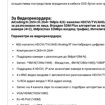
осъществява постредством вградения в кабела OSD бутон или ч
За Видеорекордера:
AICoding/H.265+/H.264+ 5Mpix 4(6)-канално HDCVI/TVI/AHD
за разпознаван не лица, Вграден SDM Plus алгоритъм за п
камери (4+2), 6Mpix(max 32Mbps входящ трафик), Интелиге
Параметри на видеорекордера;
4(6)-канално HDCVI/TVI/AHD/Analog/IP пентабридно цифрово 
Компресия H.265+/H.264+
Поддържа камери с резолюция до 5Mpix*(5M-N).
Запис: *5M-N(1296х1944) - 40кад/сек., 4M-N(1280x1440)/1080P
Поддържа 4 HDCVI, IP или аналогови камери в произволна 
4 x BNC видео входове с автоматично разпознаване HDCVI/T
1x RCA аудио входа/1 RCA аудио изход
Запис на 4 каналa звук по коаксиал с подобрен алгоритъм за
VGA/HDMI(1920x1080).
RJ-45 Port (100M)