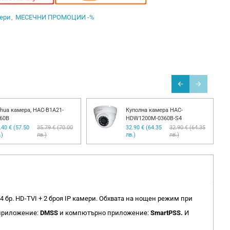
ери
МЕСЕЧНИ ПРОМОЦИИ -%
hua камера, HAC-B1A21-
Куполна камера HAC-
60B
HDW1200M-0360B-S4
.40 € (57.50
35.79 € (70.00
32.90 € (64.35
32.90 € (64.35
.)
лв.)
лв.)
лв.)
бр. HD-TVI + 2 броя IP камери. Обхвата на нощен режим при
 приложение:
DMSS
и компютърно приложение:
SmartPSS.
И