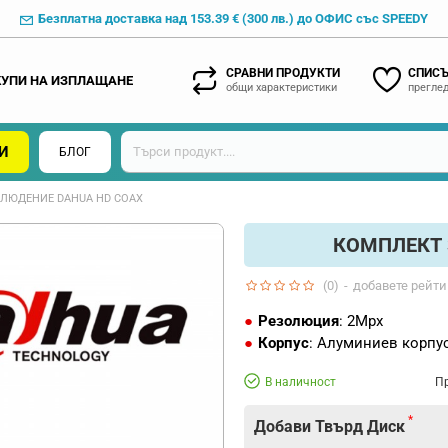
Безплатна доставка над 153.39 € (300 лв.) до ОФИС със SPEEDY
СРАВНИ ПРОДУКТИ
СПИСЪ
КУПИ НА ИЗПЛАЩАНЕ
общи характеристики
преглед
И
БЛОГ
ЛЮДЕНИЕ DAHUA HD COAX
КОМПЛЕКТ 
(0)
-
добавете рейти
Резолюция
: 2Mpx
Корпус
: Алуминиев корпу
В наличност
П
Добави Твърд Диск