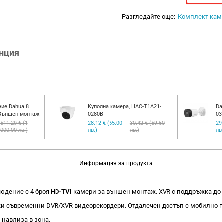
Разгледайте още:
Комплект кам
анция
ие Dahua 8
Куполна камера, HAC-T1A21-
Da
 Външен монтаж
0280B
03
511.29 € (1
28.12 € (55.00
30.42 € (59.50
29
000.00 лв.)
лв.)
лв.)
лв
Информация за продукта
людение с 4 броя
HD-TVI
камери за външен монтаж. XVR с поддръжка до 4 
чки съвременни DVR/XVR видеорекордери. Отдалечен достъп с мобилно
навлиза в зона.