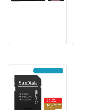
Карта памет 128GB MicroSDXC
Карта памет Kingston Ca
Kingston Canvas +SD адаптер
64GB
27.99 € (54.74 лв.)
20.00 € (39.12 лв.)
Не се предлага вече