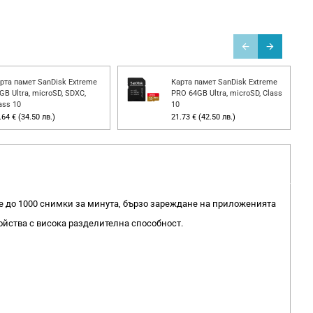
рта памет SanDisk Extreme
Карта памет SanDisk Extreme
GB Ultra, microSD, SDXC,
PRO 64GB Ultra, microSD, Class
ass 10
10
.64 € (34.50 лв.)
21.73 € (42.50 лв.)
ане до 1000 снимки за минута, бързо зареждане на приложенията
ойства с висока разделителна способност.