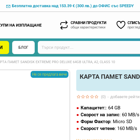
Безплатна доставка над 153.39 € (300 лв.) до ОФИС със SPEEDY
СРАВНИ ПРОДУКТИ
СПИСЪ
КУПИ НА ИЗПЛАЩАНЕ
общи характеристики
преглед
И
БЛОГ
РТА ПАМЕТ SANDISK EXTREME PRO DELUXE 64GB ULTRA, A2, CLASS 10
Не се предлага вече
КАРТА ПАМЕТ SANDI
(0)
-
добавете рейти
Капацитет:
: 64 GB
Скорост на запис
: 60 MB/s
Форм Фактор
: Micro SD
Скорост четене
: 160 MB/s