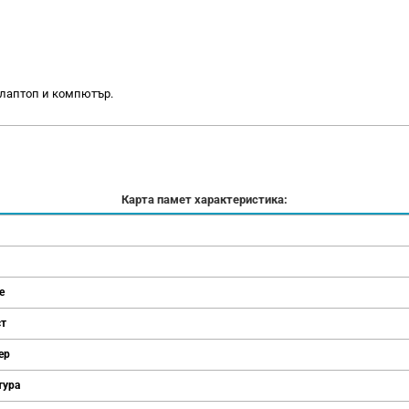
 лаптоп и компютър.
Карта памет характеристика:
е
ст
ер
тура