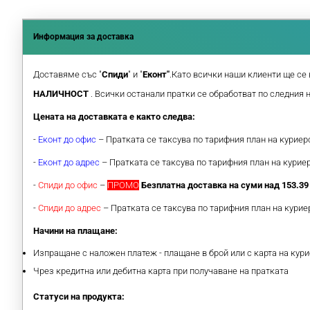
Информация за доставка
Доставяме със "
Спиди
" и "
Еконт"
.Като всички наши клиенти ще се 
НАЛИЧНОСТ
. Всички останали пратки се обработват по следния 
Цената на доставката е както следва:
-
Еконт до офис
– Пратката се таксува по тарифния план на курие
-
Еконт до адрес
– Пратката се таксува по тарифния план на кури
-
Спиди до офис
–
ПРОМО
Безплатна доставка на суми над 153.39 
-
Спиди до адрес
– Пратката се таксува по тарифния план на кури
Начини на плащане:
Изпращане с наложен платеж - плащане в брой или с карта на кури
Чрез кредитна или дебитна карта при получаване на пратката
Статуси на продукта: