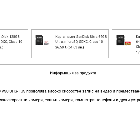
nDisk 128GB
Карта памет SanDisk Ultra 64GB
Ка
SDXC, Class 10
Ultra, microSD, SDXC, Class 10
64
Cl
в.)
26.50 € (51.83 лв.)
17
Информация за продукта
C10 V30 UHS-I U3 позволява високо скоростен запис на видео и преместв
сокоскоростни камери, екшън камери, компютри, телефони и други устр