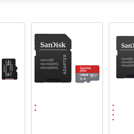
МОЖЕ ДА ХАРЕСАТЕ ОЩЕ
nvas Sel+
Карта памет SanDisk 128GB Ultra,
Карта памет
microSD, SDXC, Class 10
Ultra, A2, Cla
128 GB
128 GB
Micro SD
90 MB/s
Micro SD
190 MB/s
35.50 € (69.43 лв.)
24.50 € (47.