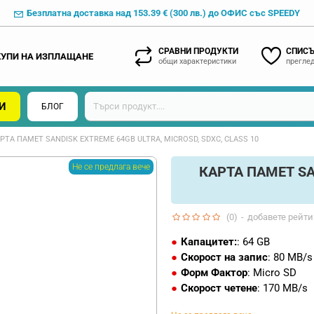
Безплатна доставка над 153.39 € (300 лв.) до ОФИС със SPEEDY
СРАВНИ ПРОДУКТИ
СПИСЪ
КУПИ НА ИЗПЛАЩАНЕ
общи характеристики
преглед
И
БЛОГ
РТА ПАМЕТ SANDISK EXTREME 64GB ULTRA, MICROSD, SDXC, CLASS 10
Не се предлага вече
КАРТА ПАМЕТ SA
(0)
-
добавете рейти
Капацитет:
: 64 GB
Скорост на запис
: 80 MB/s
Форм Фактор
: Micro SD
Скорост четене
: 170 MB/s