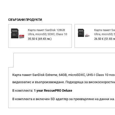
СВЪРЗАНИ ПРОДУКТИ
Карта памет SanDisk 128GB
Карта памет Sa
0
Ultra, microSD, SDXC, Class 10
Ultra, microSD, 
35.50 € (69.43 лв.)
26.50 € (51.83 л
Карта памет SanDisk Extreme, 64GB, microSDXC, UHS-I Class 10 
видеозапис и възпроизвеждане. Подходяща за високоскоростни 
В комплекта:
1 year RescuePRO Deluxe
В комплекта е включен SD адаптер за прехвърляне на данни на