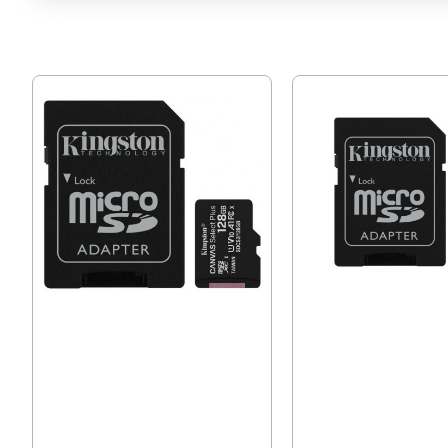
Карта памет 128GB MicroSDXC
Карта памет Kingston Ca
Kingston Canvas +SD адаптер
64GB
27.99 € (54.74 лв.)
20.00 € (39.12 лв.)