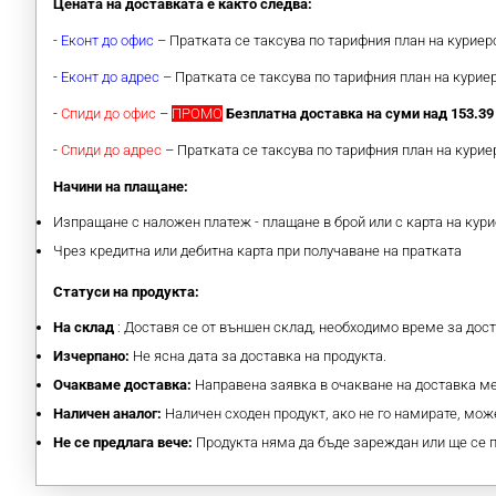
Цената на доставката е както следва:
-
Еконт до офис
– Пратката се таксува по тарифния план на курие
-
Еконт до адрес
– Пратката се таксува по тарифния план на кури
-
Спиди до офис
–
ПРОМО
Безплатна доставка на суми над 153.39 
-
Спиди до адрес
– Пратката се таксува по тарифния план на кури
Начини на плащане:
Изпращане с наложен платеж - плащане в брой или с карта на кури
Чрез кредитна или дебитна карта при получаване на пратката
Статуси на продукта:
На склад
: Доставя се от външен склад, необходимо време за дос
Изчерпано:
Не ясна дата за доставка на продукта.
Очакваме доставка:
Направена заявка в очакване на доставка 
Наличен аналог:
Наличен сходен продукт, ако не го намирате, може
Не се предлага вече:
Продукта няма да бъде зареждан или ще се 