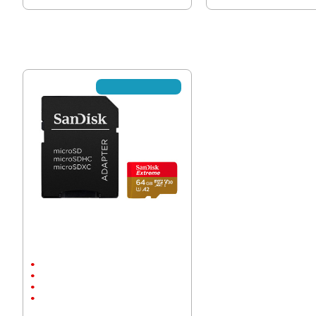
Не се предлага вече
Карта памет SanDisk Extreme 64GB
Ultra, microSD, SDXC, Class 10
64 GB
80 MB/s
Micro SD
170 MB/s