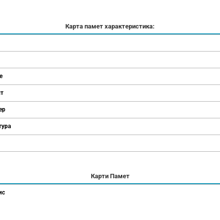
Карта памет характеристика:
е
ст
ер
тура
Карти Памет
ис