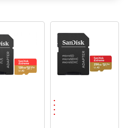
 SanDisk Extreme 128GB
Карта памет SanDisk Extreme 256GB
ss 10
Ultra, A2, Class 10
256 GB
130 MB/s
Micro SD
190 MB/s
60.59 € (118.50 лв.)
92 лв.)
52.46 € (102.60 лв.)