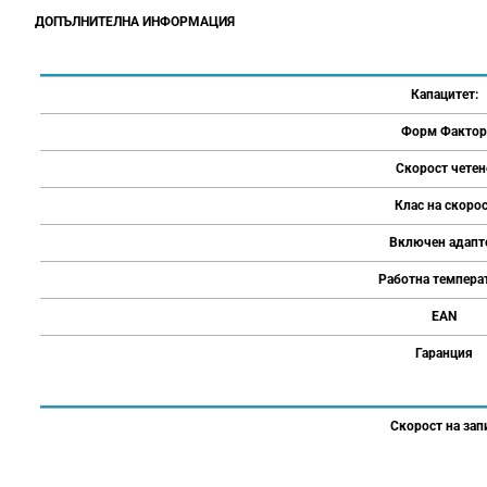
ДОПЪЛНИТЕЛНА ИНФОРМАЦИЯ
Капацитет:
Форм Фактор
Скорост четен
Клас на скоро
Включен адапт
Работна темпера
EAN
Гаранция
Скорост на зап
Напишете отзив