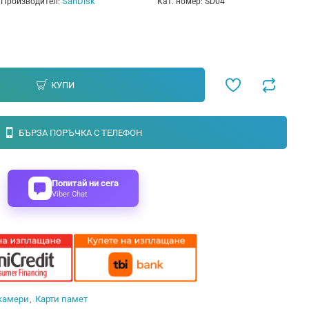
SanDisk
Производител:
Кат. номер:
SD04
КУПИ
БЪРЗА ПОРЪЧКА С ТЕЛЕФОН
Попитай ни сега
Viber Chat
 камери
Карти памет