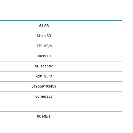
64 GB
Micro SD
170 MB/s
Class 10
SD adapter
-20°+85°C
619659193409
60 месеца
80 MB/s