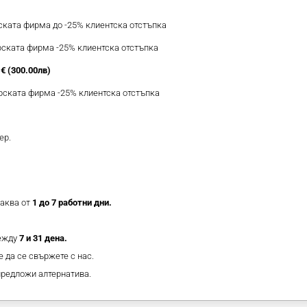
рската фирма до -25% клиентска отстъпка
ерската фирма -25% клиентска отстъпка
€ (300.00лв)
ерската фирма -25% клиентска отстъпка
ер.
таква от
1 до 7 работни дни.
между
7 и 31 дена.
 да се свържете с нас.
предложи алтернатива.