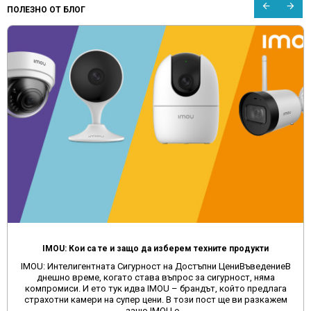
ПОЛЕЗНО ОТ БЛОГ
IMOU: Кои са те и защо да изберем техните продукти
IMOU: Интелигентната Сигурност на Достъпни ЦениВъведениеВ
днешно време, когато става въпрос за сигурност, няма
компромиси. И ето тук идва IMOU – брандът, който предлага
страхотни камери на супер цени. В този пост ще ви разкажем
защо IMOU е ..