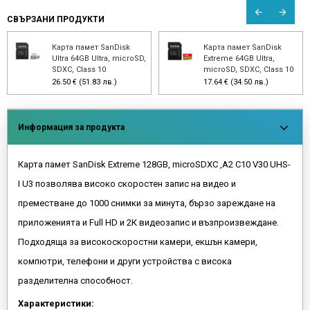
СВЪРЗАНИ ПРОДУКТИ
Карта памет SanDisk
Карта памет SanDisk
Ultra 64GB Ultra, microSD,
Extreme 64GB Ultra,
SDXC, Class 10
microSD, SDXC, Class 10
26.50 € (51.83 лв.)
17.64 € (34.50 лв.)
Информация за продукта
Карта памет SanDisk Extreme 128GB, microSDXC ,A2 C10 V30 UHS-
I U3 позволява високо скоростен запис на видео и
преместване до 1000 снимки за минута, бързо зареждане на
приложенията и Full HD и 2К видеозапис и възпроизвеждане.
Подходяща за високоскоростни камери, екшън камери,
компютри, телефони и други устройства с висока
разделителна способност.
Характеристики: