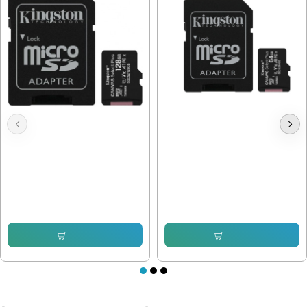
Карта памет 128GB MicroSDXC
Карта памет Kingston Canvas Sel+
Kingston Canvas +SD адаптер
64GB
27.99 € (54.74 лв.)
20.00 € (39.12 лв.)
Купи
Купи
ПОСЛЕДНО РАЗГЛЕДАХТЕ