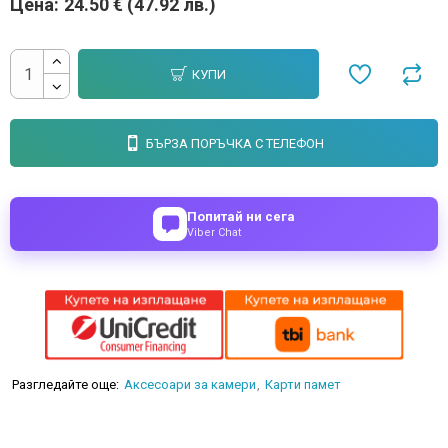
Цена:
24.50 € (47.92 лв.)
КУПИ
БЪРЗА ПОРЪЧКА С ТЕЛЕФОН
Попитай ни сега
Viber Chat
Разгледайте още:
Аксесоари за камери
Карти памет