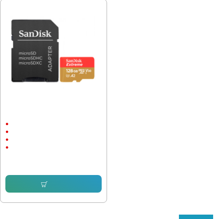
Карта памет SanDisk Extreme
128GB Ultra, A2, Class 10
128 GB
90 MB/s
Micro SD
190 MB/s
24.50 € (47.92 лв.)
Купи