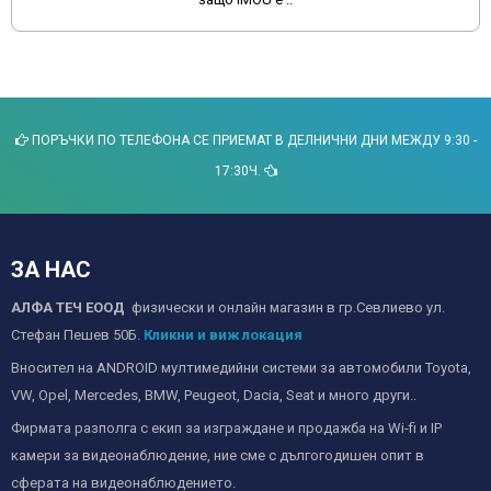
ПОРЪЧКИ ПО ТЕЛЕФОНА СЕ ПРИЕМАТ В ДЕЛНИЧНИ ДНИ МЕЖДУ 9:30 -
17:30Ч.
ЗА НАС
АЛФА ТЕЧ ЕООД
физически и онлайн магазин в гр.Севлиево ул.
Стефан Пешев 50Б.
Кликни и виж локация
Вносител на ANDROID мултимедийни системи за автомобили Toyota,
VW, Opel, Mercedes, BMW, Peugeot, Dacia, Seat и много други..
Фирмата разполга с екип за изграждане и продажба на Wi-fi и IP
камери за видеонаблюдение, ние сме с дългогодишен опит в
сферата на видеонаблюдението.