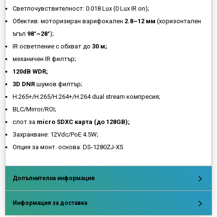
Светлочувствителност: 0.018 Lux (0 Lux IR on);
Обектив: моторизиран варифокален
2.8~12 мм
(хоризонтален
ъгъл
98°~28°
);
IR осветление с обхват до
30 м;
механичен IR филтър;
120dB WDR;
3D DNR
шумов филтър;
H.265+/H.265/H.264+/H.264 dual stream компресия;
BLC/Mirror/ROI;
слот за
micro SDXC карта (до 128GB);
Захранване: 12Vdc/PoE 4.5W;
Опция за монт. основа: DS-1280ZJ-XS
Допълнителна информация
Информация за доставка