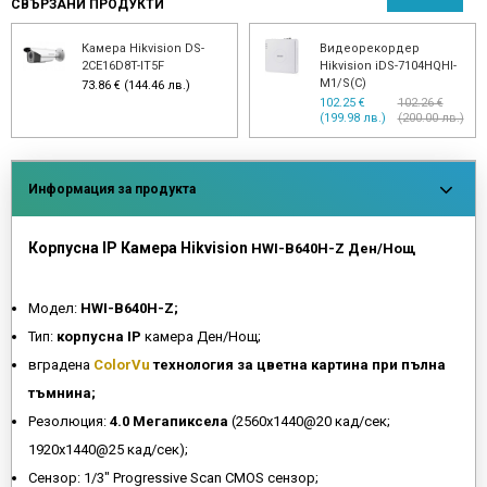
СВЪРЗАНИ ПРОДУКТИ
Камера Hikvision DS-
Видеорекордер
2CE16D8T-IT5F
Hikvision iDS-7104HQHI-
M1/S(C)
73.86 € (144.46 лв.)
102.25 €
102.26 €
(199.98 лв.)
(200.00 лв.)
Информация за продукта
Корпусна IP Камера Hikvision
HWI-B640H-Z Ден/Нощ
Модел:
HWI-B640H-Z;
Тип:
корпусна IP
камера Ден/Нощ;
вградена
ColorVu
технология за цветна картина при пълна
тъмнина;
Резолюция:
4.0 Мегапиксела
(2560x1440@20 кад/сек;
1920x1440@25 кад/сек);
Сензор: 1/3" Progressive Scan CMOS сензор;