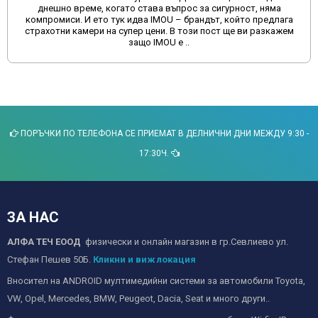
днешно време, когато става въпрос за сигурност, няма
компромиси. И ето тук идва IMOU – брандът, който предлага
страхотни камери на супер цени. В този пост ще ви разкажем
защо IMOU е ..
ПОРЪЧКИ ПО ТЕЛЕФОНА СЕ ПРИЕМАТ В ДЕЛНИЧНИ ДНИ МЕЖДУ 9:30 -
17:30Ч.
ЗА НАС
АЛФА ТЕЧ ЕООД
физически и онлайн магазин в гр.Севлиево ул.
Стефан Пешев 50Б.
Кликни и виж локация
Вносител на ANDROID мултимедийни системи за автомобили Toyota,
VW, Opel, Mercedes, BMW, Peugeot, Dacia, Seat и много други..