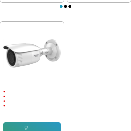
ПОСЛЕДНО РАЗГЛЕДАХТЕ
IP Камера Hikvision HWI-B640H-Z
Външен монтаж
до 30м.
2560x1440
4 megapixels
175.27 € (342.80 лв.)
Купи