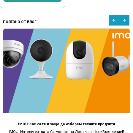
ПОЛЕЗНО ОТ БЛОГ
IMOU: Кои са те и защо да изберем техните продукти
IMOU: Интелигентната Сигурност на Достъпни ЦениВъведениеВ