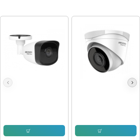
МОЖЕ ДА ХАРЕСАТЕ ОЩЕ
Hikvision HWI-B140H-M , 4mpx
Hikvision HWI-T221H 2mpx IP
2.8mm
102.26 € (200.00 лв.)
76.69 € (149.99 лв.)
104.81 € (204.99 лв.)
73.63 € (144.01 лв.)
Купи
Купи