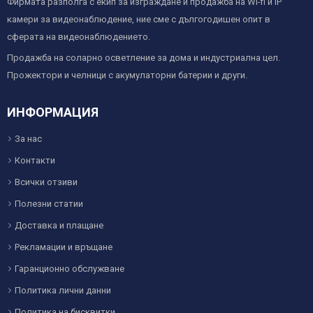
Фирмата разполга с екип за изграждане и продажба на Wi-fi и IP
камери за видеонаблюдение, ние сме с дългогодишен опит в
сферата на видеонаблюдението.
Продажба на соларно осветление за дома и индустриална цел.
Прожектори и челници с акумулаторни батерии и други.
ИНФОРМАЦИЯ
За нас
Контакти
Всички отзиви
Полезни статии
Доставка и плащане
Рекламации и връщане
Гаранционно обслужване
Политика лични данни
Политика на бисквитки