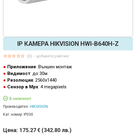
IP КАМЕРА HIKVISION HWI-B640H-Z
(0)
-
добавете рейтинг
Приложение
: Външен монтаж
Видимост
: до 30м.
Резолюция
: 2560x1440
Сензор в Mpx
: 4 megapixels
В наличност
HIKVISION
Производител:
Кат. номер:
IP030
Цена:
175.27 € (342.80 лв.)