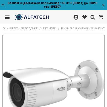
Безплатна доставка на поръчки над 153.39 € (300лв) до ОФИС
със SPEEDY
ВИДЕОНАБЛЮДЕНИЕ
IP КАМЕРИ
IP КАМЕРА HIKVISION HWI-B640H-Z