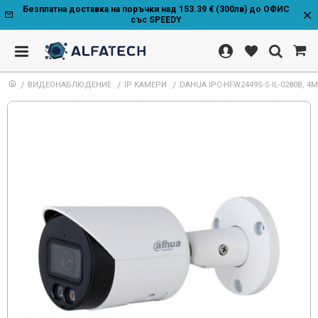
Безплатна доставка на поръчки над 153.39 € (300лв) до ОФИС
със SPEEDY
ВИДЕОНАБЛЮДЕНИЕ
IP КАМЕРИ
DAHUA IPC-HFW2449S-S-IL-0280B, 4