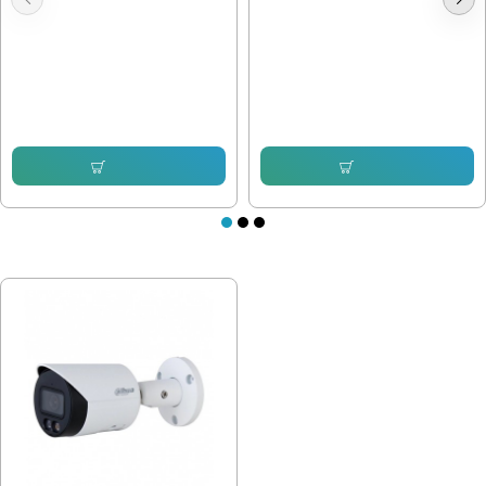
Hikvision HWI-B140H-M , 4mpx
Hikvision HWI-T221H 2mpx IP
2.8mm
102.26 € (200.00 лв.)
76.69 € (149.99 лв.)
104.81 € (204.99 лв.)
73.63 € (144.01 лв.)
Купи
Купи
ПОСЛЕДНО РАЗГЛЕДАХТЕ