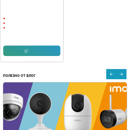
Dahua IPC-HFW2449S-S-IL-0280B,
4MP
Външен монтаж
2688x1520
4 Megapixels
178.80 € (349.70 лв.)
145.87 € (285.30 лв.)
Купи
ПОЛЕЗНО ОТ БЛОГ