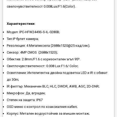
свелочувствителност 0.008Lux/F1.6(Color).
Характеристики:
Модел: IPC-HFW2449S-S-IL-0280B;
Тип:IP булет камера;
Резолюция: 4 Мегапиксела (2688x1520@25 кад/сек);
Сензор: 4MP CMOS (2688x1520);
Обектив: 2.8mm/F1.6 с хоризонтален ъгъл 95º.
Светлочувствителност: 0.008 Lux F1.6/ Color;
Осветление: Интелигентнa двойна подсветка LED и IR с обхват
до 30m;
IR филтър: Механичен BLC, HLC, DWDR, AWB, AGC, 2D-DNR;
Микрофон: Да, вграден;
Степен на защита: IP67
OSD меню с контрол по коаксиалния кабел;
Корпус: Метален водоустойчив за външен монтаж;