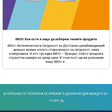
IMOU: Кои са те и защо да изберем техните продукти
IMOU: Интелигентната Сигурност на Достъпни ЦениВъведениеВ
днешно време, когато става въпрос за сигурност, няма
компромиси. И ето тук идва IMOU – брандът, който предлага
страхотни камери на супер цени. В този пост ще ви разкажем
защо IMOU е ..
ПОРЪЧКИ ПО ТЕЛЕФОНА СЕ ПРИЕМАТ В ДЕЛНИЧНИ ДНИ МЕЖДУ 9:30 -
17:30Ч.