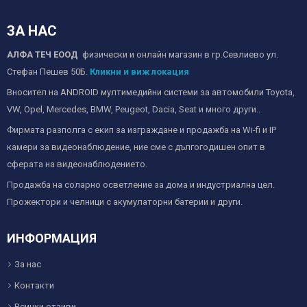
ЗА НАС
АЛФА ТЕЧ ЕООД
физически и онлайн магазин в гр.Севлиево ул.
Стефан Пешев 50Б.
Кликни и виж локация
Вносител на ANDROID мултимедийни системи за автомобили Toyota,
VW, Opel, Mercedes, BMW, Peugeot, Dacia, Seat и много други..
Фирмата разполга с екип за изграждане и продажба на Wi-fi и IP
камери за видеонаблюдение, ние сме с дългогодишен опит в
сферата на видеонаблюдението.
Продажба на соларно осветление за дома и индустриална цел.
Прожектори и челници с акумулаторни батерии и други.
ИНФОРМАЦИЯ
За нас
Контакти
Всички отзиви