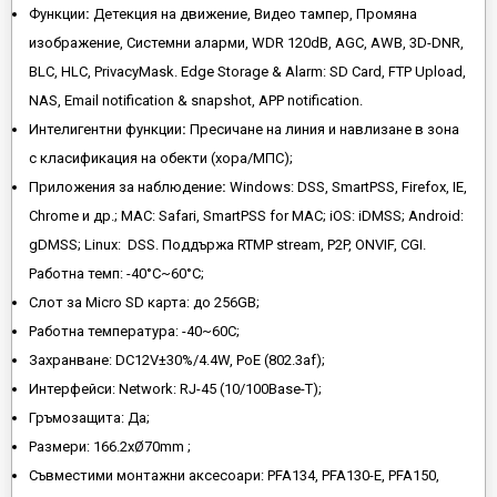
Функции
:
Детекция на движение, Видео тампер, Промяна
изображение, Системни аларми, WDR 120dB, AGC, AWB, 3D-DNR,
BLC, HLC, PrivacyMask. Edge Storage & Alarm: SD Card, FTP Upload,
NAS, Email notification & snapshot, APP notification.
Интелигентни функции
:
Пресичане на линия и навлизане в зона
с класификация на обекти (хора/МПС);
Приложения за наблюдение
:
Windows: DSS, SmartPSS, Firefox, IE,
Chrome и др.; MAC: Safari, SmartPSS for MAC; iOS: iDMSS; Android:
gDMSS; Linux: DSS. Поддържа RTMP stream, P2P, ONVIF, CGI.
Работна темп: -40°C~60°C;
Слот за Micro SD карта: до 256GB;
Работна температура: -40~60C;
Захранване: DC12V±30%/4.4W, PoE (802.3af);
Интерфейси: Network: RJ-45 (10/100Base-T);
Гръмозащита: Да;
Размери: 166.2xØ70mm ;
Съвместими монтажни аксесоари: PFA134, PFA130-E, PFA150,