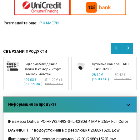
Разгледайте още:
IP КАМЕРИ
СВЪРЗАНИ ПРОДУКТИ
Видеонаблюдение
Куполна камера, HAC-
Dahua 8 камери 2mpx -
T1A21-0280B
Външен монтаж
28.12 €
30.42 €
(55.00 лв.)
(59.50 лв.)
409.03 €
511.29 € (1
(799.99 лв.)
000.00 лв.)
Информация за продукта
IP камера Dahua IPC-HFW2449S-S-IL-0280B 4 MP H.265+ Full Color
DAY/NIGHT IP водоустойчива с резолюция 2688x1520. Low
illuminance CMOS сензор с размер 1/2.9” (2688x1520) със