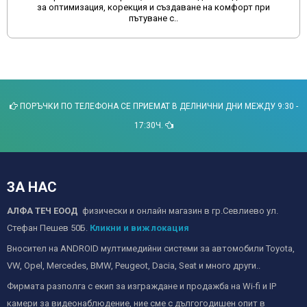
за оптимизация, корекция и създаване на комфорт при
пътуване с..
ПОРЪЧКИ ПО ТЕЛЕФОНА СЕ ПРИЕМАТ В ДЕЛНИЧНИ ДНИ МЕЖДУ 9:30 -
17:30Ч.
ЗА НАС
АЛФА ТЕЧ ЕООД
физически и онлайн магазин в гр.Севлиево ул.
Стефан Пешев 50Б.
Кликни и виж локация
Вносител на ANDROID мултимедийни системи за автомобили Toyota,
VW, Opel, Mercedes, BMW, Peugeot, Dacia, Seat и много други..
Фирмата разполга с екип за изграждане и продажба на Wi-fi и IP
камери за видеонаблюдение, ние сме с дългогодишен опит в