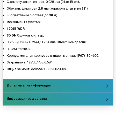
Светлочувствителност: 0.028 Lux (0 Lux IR on);
Обектив: фиксиран
2.8 мм
(хоризонтален ъгъл
98°
);
IR осветление с обхват до
30 м;
механичен IR филтър;
120dB WDR;
3D DNR
шумов филтър;
H.265+/H.265/ H.264+/H.264 dual stream компресия;
BLC/Mirror/ROI;
Корпус: метален корпус зa външен монтаж (IP67) -30~60C;
Захранване: 12Vdc/PoE 6.5W;
Опция за монт. основа: DS-1280ZJ-XS
Допълнителна информация
Информация за доставка