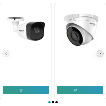
Hikvision HWI-B140H-M , 4mpx
Hikvision HWI-T221H 2mpx IP
2.8mm
102.26 € (200.00 лв.)
76.69 € (149.99 лв.)
104.81 € (204.99 лв.)
73.63 € (144.01 лв.)
Купи
Купи