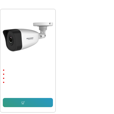
ПОСЛЕДНО РАЗГЛЕДАХТЕ
IP Камера Hikvision HWI-B140H(C)
Външен монтаж
до 30м.
2560x1440
4 megapixels
92.59 € (181.09 лв.)
104.81 € (204.99 лв.)
Купи