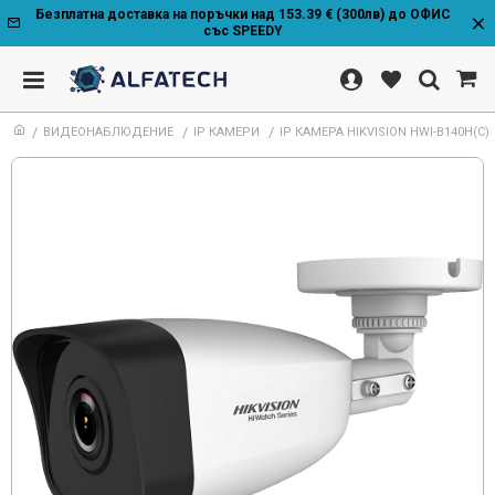
Безплатна доставка на поръчки над 153.39 € (300лв) до ОФИС
със SPEEDY
ВИДЕОНАБЛЮДЕНИЕ
IP КАМЕРИ
IP КАМЕРА HIKVISION HWI-B140H(C)