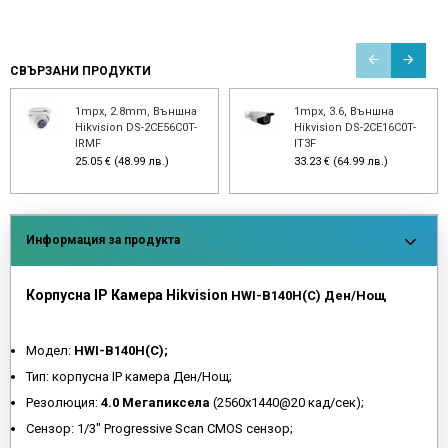
СВЪРЗАНИ ПРОДУКТИ
1mpx, 2.8mm, Външна
1mpx, 3.6, Външна
Hikvision DS-2CE56C0T-
Hikvision DS-2CE16C0T-
IRMF
IT3F
25.05 € (48.99 лв.)
33.23 € (64.99 лв.)
Информация за продукта
Корпусна IP Камера Hikvision
HWI-B140H(C) Ден/Нощ
Модел:
HWI-B140H(C);
Тип: корпусна IP камера Ден/Нощ;
Резолюция:
4.0 Мегапиксела
(2560x1440@20 кад/сек);
Сензор: 1/3" Progressive Scan CMOS сензор;