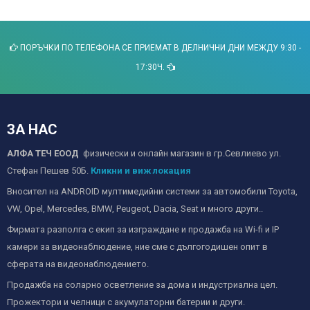
ПОРЪЧКИ ПО ТЕЛЕФОНА СЕ ПРИЕМАТ В ДЕЛНИЧНИ ДНИ МЕЖДУ 9:30 -
17:30Ч.
ЗА НАС
АЛФА ТЕЧ ЕООД
физически и онлайн магазин в гр.Севлиево ул.
Стефан Пешев 50Б.
Кликни и виж локация
Вносител на ANDROID мултимедийни системи за автомобили Toyota,
VW, Opel, Mercedes, BMW, Peugeot, Dacia, Seat и много други..
Фирмата разполга с екип за изграждане и продажба на Wi-fi и IP
камери за видеонаблюдение, ние сме с дългогодишен опит в
сферата на видеонаблюдението.
Продажба на соларно осветление за дома и индустриална цел.
Прожектори и челници с акумулаторни батерии и други.