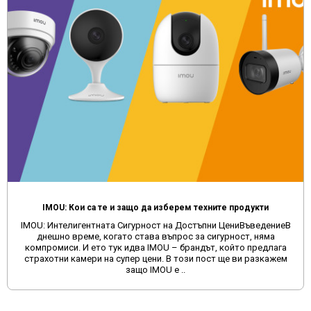
IMOU: Кои са те и защо да изберем техните продукти
IMOU: Интелигентната Сигурност на Достъпни ЦениВъведениеВ
днешно време, когато става въпрос за сигурност, няма
компромиси. И ето тук идва IMOU – брандът, който предлага
страхотни камери на супер цени. В този пост ще ви разкажем
защо IMOU е ..