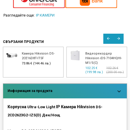
Разгледайте още:
IP КАМЕРИ
СВЪРЗАНИ ПРОДУКТИ
Камера Hikvision DS-
Видеорекордер
2CE16D8T-IT5F
Hikvision iDS-7104HQHI-
M1/S(C)
73.86 € (144.46 лв.)
102.25 €
102.26 €
(199.98 лв.)
(200.00 лв.)
Информация за продукта
Корпусна
IP Камера Hikvision
Ultra-Low Light
DS-
2CD2623G2-IZS(D) Ден/Нощ