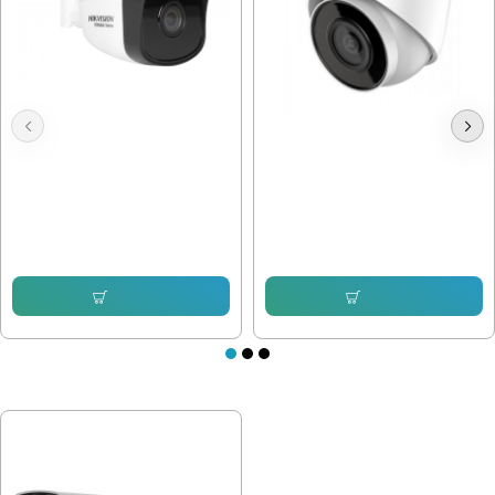
Hikvision HWI-B140H-M , 4mpx
Hikvision HWI-T221H 2mpx IP
2.8mm
102.26 € (200.00 лв.)
76.69 € (149.99 лв.)
104.81 € (204.99 лв.)
73.63 € (144.01 лв.)
Купи
Купи
ПОСЛЕДНО РАЗГЛЕДАХТЕ