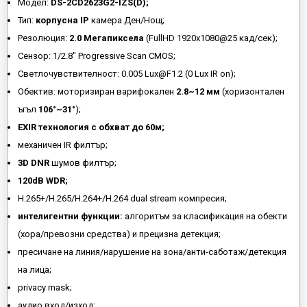
Модел:
DS-2CD2623G2-IZS(D);
Тип:
корпусна IP
камера Ден/Нощ;
Резолюция:
2.0 Мегапиксела
(FullHD 1920x1080@25 кад/сек);
Сензор: 1/2.8" Progressive Scan CMOS;
Светлочувствителност: 0.005 Lux@F1.2 (0 Lux IR on);
Обектив: моторизиран варифокален
2.8~12 мм
(хоризонтален
ъгъл
106°~31°
);
EXIR технология с обхват до 60м;
механичен IR филтър;
3D DNR
шумов филтър;
120dB WDR;
H.265+/H.265/H.264+/H.264 dual stream компресия;
интелигентни функции:
алгоритъм за класификация на обекти
(хора/превозни средства) и прецизна детекция;
пресичане на линия/нарушение на зона/анти-саботаж/детекция
на лица;
privacy mask;
аудио вход/изход;