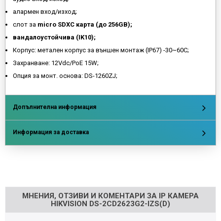
алармен вход/изход;
слот за
micro SDXC карта (до 256GB);
вандалоустойчива (IK10);
Корпус: метален корпус зa външен монтаж (IP67) -30~60C;
Захранване: 12Vdc/PoE 15W;
Опция за монт. основа: DS-1260ZJ;
Допълнителна информация
Информация за доставка
Напишете отзив
МНЕНИЯ, ОТЗИВИ И КОМЕНТАРИ ЗА IP КАМЕРА
HIKVISION DS-2CD2623G2-IZS(D)