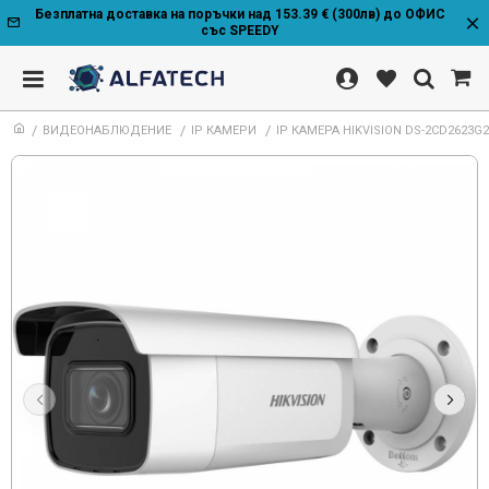
Безплатна доставка на поръчки над 153.39 € (300лв) до ОФИС
със SPEEDY
ВИДЕОНАБЛЮДЕНИЕ
IP КАМЕРИ
IP КАМЕРА HIKVISION DS-2CD2623G2