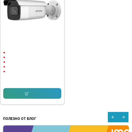
IP Камера Hikvision DS-
2CD2623G2-IZS(D)
Външен монтаж
Ultra-Low Light
до 60м.
1920x1080
2 megapixels
303.14 € (592.89 лв.)
Купи
ПОЛЕЗНО ОТ БЛОГ