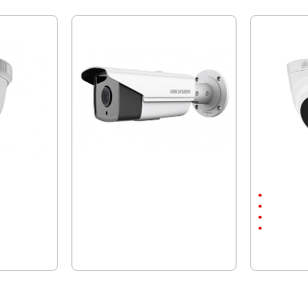
kvision DS-
Камера Hikvision DS-2CE16D8T-IT5F
Куполна кам
вътрешен 
До 20м.
1920x1080
2 megapixel
30.42 € (59.
73.86 € (144.46 лв.)
28.12 € (55