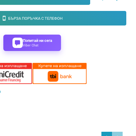
БЪРЗА ПОРЪЧКА С ТЕЛЕФОН
Попитай ни сега
Viber Chat
и