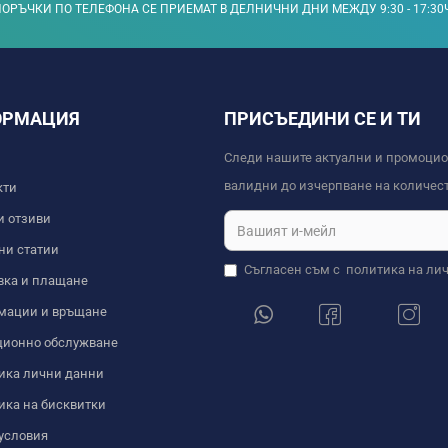
ОРЪЧКИ ПО ТЕЛЕФОНА СЕ ПРИЕМАТ В ДЕЛНИЧНИ ДНИ МЕЖДУ 9:30 - 17:30
ОРМАЦИЯ
ПРИСЪЕДИНИ СЕ И ТИ
Следи нашите актуални и промоци
валидни до изчерпване на количест
кти
и отзиви
ни статии
Съгласен съм с
политика на ли
вка и плащане
мации и връщане
ционно обслужване
ика лични данни
ика на бисквитки
условия