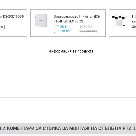
on DS-2CE16D8T-
Видеорекордер Hikvision iDS-
Hi
7104HQHI-M1/S(C)
ка
лв.)
102.25 €
102.26 €
30
(199.98 лв.)
(200.00 лв.)
Информация за продукта
 И КОМЕНТАРИ ЗА СТОЙКА ЗА МОНТАЖ НА СТЪЛБ НА PTZ К