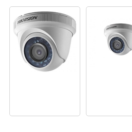
Камера Hikvision DS-2CE56D0T-IRPF
1mpx, 3.6mm, Вътрешна Hi
2CE56C0T-IRF
30.67 € (59.99 лв.)
23.49 € (45.94 лв.)