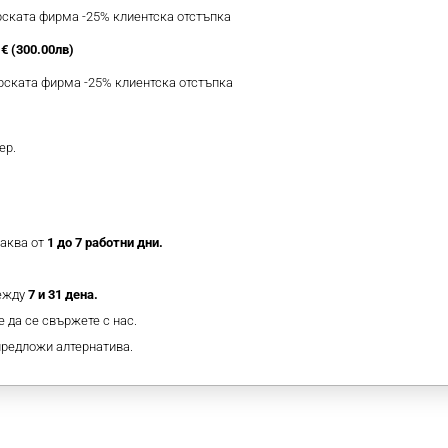
ерската фирма -25% клиентска отстъпка
€ (300.00лв)
ерската фирма -25% клиентска отстъпка
ер.
таква от
1 до 7 работни дни.
между
7 и 31 дена.
 да се свържете с нас.
предложи алтернатива.
МОЖЕ ДА ХАРЕСАТЕ ОЩЕ