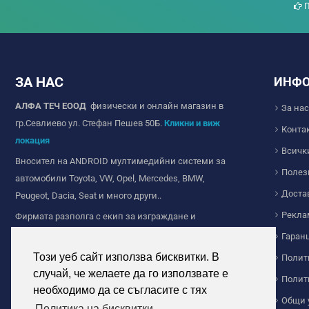
П
ЗА НАС
ИНФ
АЛФА ТЕЧ ЕООД
физически и онлайн магазин в
За нас
гр.Севлиево ул. Стефан Пешев 50Б.
Кликни и виж
Конта
локация
Всичк
Вносител на ANDROID мултимедийни системи за
Полез
автомобили Toyota, VW, Opel, Mercedes, BMW,
Доста
Peugeot, Dacia, Seat и много други..
Рекла
Фирмата разполга с екип за изграждане и
продажба на Wi-fi и IP камери за видеонаблюдение,
Гаран
ние сме с дългогодишен опит в сферата на
Този уеб сайт използва бисквитки. В
Полит
видеонаблюдението.
случай, че желаете да го използвате е
Полит
Продажба на соларно осветление за дома и
необходимо да се съгласите с тях
Общи 
индустриална цел. Прожектори и челници с
Политика на бисквитки