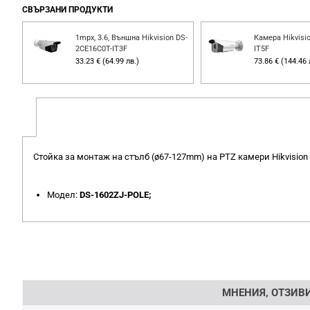
СВЪРЗАНИ ПРОДУКТИ
ion
1mpx, 3.6, Външна Hikvision DS-
Камера Hikvisi
2CE16C0T-IT3F
IT5F
33.23 € (64.99 лв.)
73.86 € (144.46 
Стойка за монтаж на стълб (ø67-127mm) на PTZ камери Hikvision
Модел:
DS-1602ZJ-POLE;
Напишете отзив
МНЕНИЯ, ОТЗИВИ