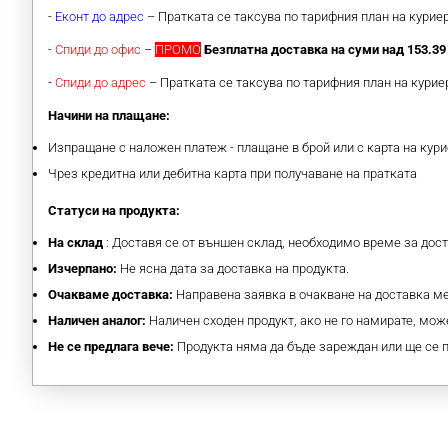
-
Еконт до адрес
– Пратката се таксува по тарифния план на кури
-
Спиди до офис
–
ПРОМО
Безплатна доставка на суми над 153.39 
-
Спиди до адрес
– Пратката се таксува по тарифния план на кури
Начини на плащане:
Изпращане с наложен платеж - плащане в брой или с карта на кури
Чрез кредитна или дебитна карта при получаване на пратката
Статуси на продукта:
На склад
: Доставя се от външен склад, необходимо време за дос
Изчерпано:
Не ясна дата за доставка на продукта.
Очакваме доставка:
Направена заявка в очакване на доставка 
Наличен аналог:
Наличен сходен продукт, ако не го намирате, може
Не се предлага вече:
Продукта няма да бъде зареждан или ще се 