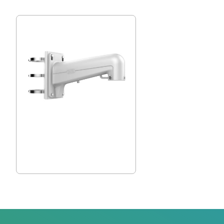
Стойка за монтаж на стълб на PTZ
камери Hikvision
31.97 € (62.53 лв.)