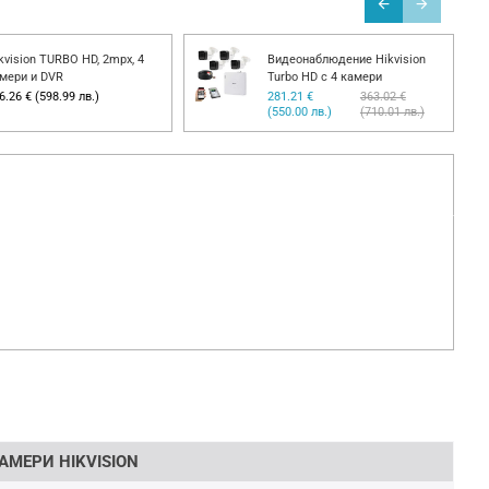
kvision TURBO HD, 2mpx, 4
Видеонаблюдение Hikvision
мери и DVR
Turbo HD с 4 камери
6.26 € (598.99 лв.)
281.21 €
363.02 €
(550.00 лв.)
(710.01 лв.)
АМЕРИ HIKVISION