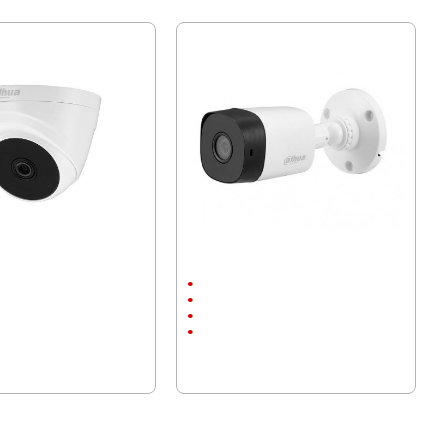
ера, HAC-T1A21-0280B
Dahua камера, HAC-B1A21-0360B
монтаж
Външен монтаж
до 20м.
1920x1080
s
2 megapixels
50 лв.)
35.79 € (70.00 лв.)
.00 лв.)
29.40 € (57.50 лв.)