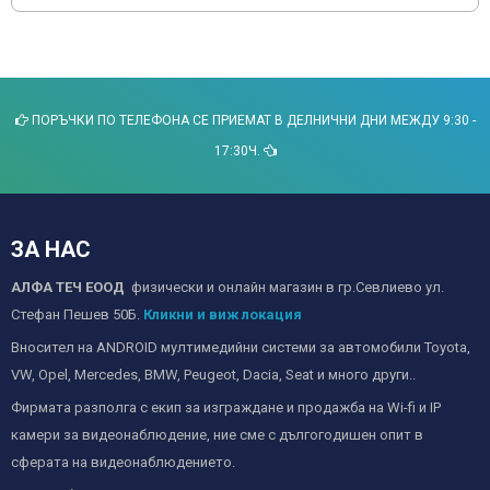
ПОРЪЧКИ ПО ТЕЛЕФОНА СЕ ПРИЕМАТ В ДЕЛНИЧНИ ДНИ МЕЖДУ 9:30 -
17:30Ч.
ЗА НАС
АЛФА ТЕЧ ЕООД
физически и онлайн магазин в гр.Севлиево ул.
Стефан Пешев 50Б.
Кликни и виж локация
Вносител на ANDROID мултимедийни системи за автомобили Toyota,
VW, Opel, Mercedes, BMW, Peugeot, Dacia, Seat и много други..
Фирмата разполга с екип за изграждане и продажба на Wi-fi и IP
камери за видеонаблюдение, ние сме с дългогодишен опит в
сферата на видеонаблюдението.