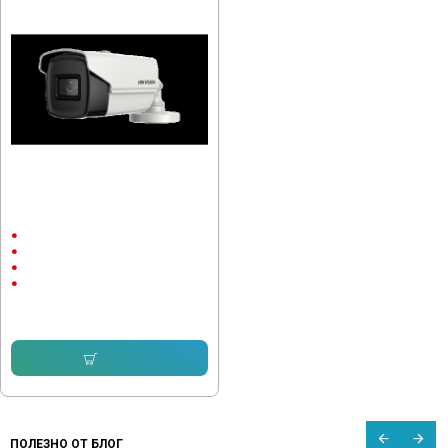
Камера Hikvision DS-2CE16U1T-
IT3F
Външен монтаж
до 60м.
3840х2160
8 megapixels
95.90 € (187.56 лв.)
Купи
ПОЛЕЗНО ОТ БЛОГ