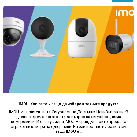
IMOU: Кои са те и защо да изберем техните продукти
IMOU: Интелигентната Сигурност на Достъпни ЦениВъведениеВ
днешно време, когато става въпрос за сигурност, няма
компромиси. И ето тук идва IMOU – брандът, който предлага
страхотни камери на супер цени. В този пост ще ви разкажем
защо IMOU е ..