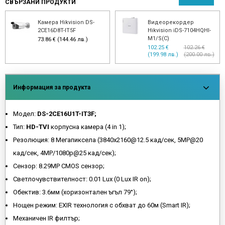
СВЪРЗАНИ ПРОДУКТИ
Камера Hikvision DS-
Видеорекордер
2CE16D8T-IT5F
Hikvision iDS-7104HQHI-
M1/S(C)
73.86 € (144.46 лв.)
102.25 €
102.26 €
(199.98 лв.)
(200.00 лв.)
Информация за продукта
Модел:
DS-2CE16U1T-IT3F;
Тип:
HD-TVI
корпусна камера (4 in 1);
Резолюция: 8 Мегапиксела (3840х2160@12.5 кад/сек, 5MP@20
кад/сек, 4MP/1080p@25 кад/сек);
Сензор: 8.29MP CMOS сензор;
Светлочувствителност: 0.01 Lux (0 Lux IR on);
Обектив: 3.6мм (хоризонтален ъгъл 79°);
Нощен режим: EXIR технология с обхват до 60м (Smart IR);
Механичен IR филтър;