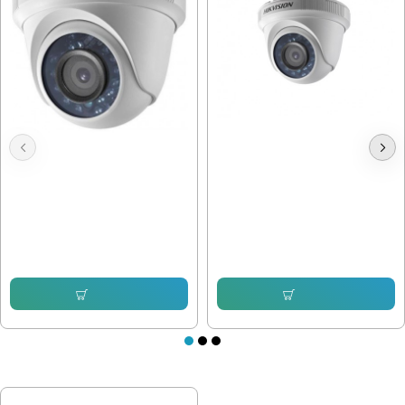
Камера Hikvision DS-2CE56D0T-
1mpx, 3.6mm, Вътрешна Hikvision
IRPF
DS-2CE56C0T-IRF
30.67 € (59.99 лв.)
23.49 € (45.94 лв.)
Купи
Купи
ПОСЛЕДНО РАЗГЛЕДАХТЕ