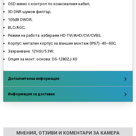
OSD меню с контрол по коаксиалния кабел;
3D DNR шумов филтър;
105dB DWDR;
BLC/AGC;
Режим на работа: избираем HD-TVI/AHD/CVI/CVBS;
Корпус: метален корпус зa външен монтаж (IP67) -40~60C;
Захранване: 12Vdc/5.3W;
Опция за монт. основа: DS-1280ZJ-XS
Допълнителна информация
Информация за доставка
Напишете отзив
МНЕНИЯ, ОТЗИВИ И КОМЕНТАРИ ЗА КАМЕРА