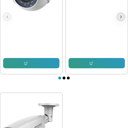
Камера Hikvision DS-2CE56D0T-
1mpx, 3.6mm, Вътрешна Hikvision
IRPF
DS-2CE56C0T-IRF
30.67 € (59.99 лв.)
23.49 € (45.94 лв.)
Купи
Купи
ПОСЛЕДНО РАЗГЛЕДАХТЕ