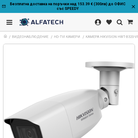
Безплатна доставка на поръчки над 153.39 € (300лв) до ОФИС
със SPEEDY
ВИДЕОНАБЛЮДЕНИЕ
HD-TVI КАМЕРИ
КАМЕРА HIKVISION HWT-B320-V