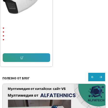
Камера Hikvision HWT-B320-VF
Външен монтаж
до 40м.
1920x1080
2 megapixels
62.83 € (122.88 лв.)
Купи
ПОЛЕЗНО ОТ БЛОГ