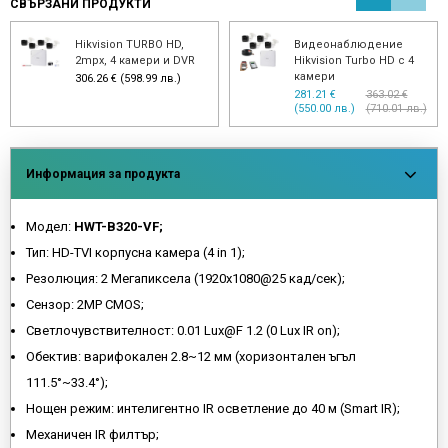
СВЪРЗАНИ ПРОДУКТИ
Hikvision TURBO HD,
Видеонаблюдение
2mpx, 4 камери и DVR
Hikvision Turbo HD с 4
камери
306.26 € (598.99 лв.)
281.21 €
363.02 €
(550.00 лв.)
(710.01 лв.)
Информация за продукта
Модел:
HWT-B320-VF;
Тип: HD-TVI корпусна камера (4 in 1);
Резолюция: 2 Мегапиксела (1920х1080@25 кад/сек);
Сензор: 2MP CMOS;
Светлочувствителност: 0.01 Lux@F 1.2 (0 Lux IR on);
Обектив: варифокален 2.8~12 мм (хоризонтален ъгъл
111.5°~33.4°);
Нощен режим: интелигентно IR осветление до 40 м (Smart IR);
Механичен IR филтър;