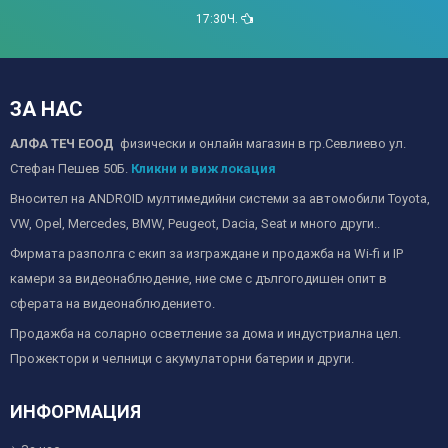
17:30Ч.
ЗА НАС
АЛФА ТЕЧ ЕООД
физически и онлайн магазин в гр.Севлиево ул.
Стефан Пешев 50Б.
Кликни и виж локация
Вносител на ANDROID мултимедийни системи за автомобили Toyota,
VW, Opel, Mercedes, BMW, Peugeot, Dacia, Seat и много други..
Фирмата разполга с екип за изграждане и продажба на Wi-fi и IP
камери за видеонаблюдение, ние сме с дългогодишен опит в
сферата на видеонаблюдението.
Продажба на соларно осветление за дома и индустриална цел.
Прожектори и челници с акумулаторни батерии и други.
ИНФОРМАЦИЯ