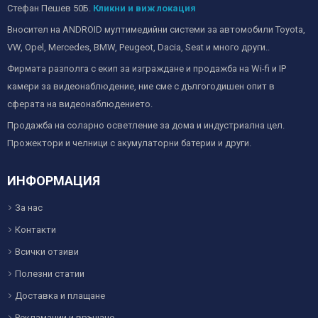
Стефан Пешев 50Б.
Кликни и виж локация
Вносител на ANDROID мултимедийни системи за автомобили Toyota,
VW, Opel, Mercedes, BMW, Peugeot, Dacia, Seat и много други..
Фирмата разполга с екип за изграждане и продажба на Wi-fi и IP
камери за видеонаблюдение, ние сме с дългогодишен опит в
сферата на видеонаблюдението.
Продажба на соларно осветление за дома и индустриална цел.
Прожектори и челници с акумулаторни батерии и други.
ИНФОРМАЦИЯ
За нас
Контакти
Всички отзиви
Полезни статии
Доставка и плащане
Рекламации и връщане