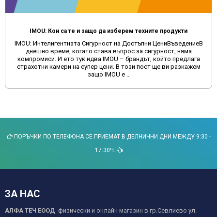
IMOU: Кои са те и защо да изберем техните продукти
IMOU: Интелигентната Сигурност на Достъпни ЦениВъведениеВ
днешно време, когато става въпрос за сигурност, няма
компромиси. И ето тук идва IMOU – брандът, който предлага
страхотни камери на супер цени. В този пост ще ви разкажем
защо IMOU е ..
ПОРЪЧКИ ПО ТЕЛЕФОНА СЕ ПРИЕМАТ В ДЕЛНИЧНИ ДНИ МЕЖДУ 9:30 -
17:30Ч.
ЗА НАС
АЛФА ТЕЧ ЕООД
физически и онлайн магазин в гр.Севлиево ул.