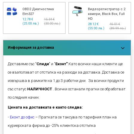
OBD2 Диагностика
Видеорегистратор с 2
Elm327
камери, Black Box, Full
HD
12.78 €
15.34 €
(25.00 лв.)
(30.00 лв.)
28.12 €
46.01 €
(55.00 лв.)
(89.99 лв.)
Информация за доставка
Доставяме със "
Спиди
" и "
Еконт"
.Като всички наши клиенти ще
се възползват от отстъпка на разходи за доставка. Доставка се
извършва в рамките на 1 до 3 работни дни. За всички продукти
със статус
НАЛИЧНОСТ
. Всички останали пратки се обработват
по следния начин:
Цената на доставката е както следва:
-
Еконт до офис
– Пратката се таксува по тарифния план на
куриерската фирма до -25% клиентска отстъпка