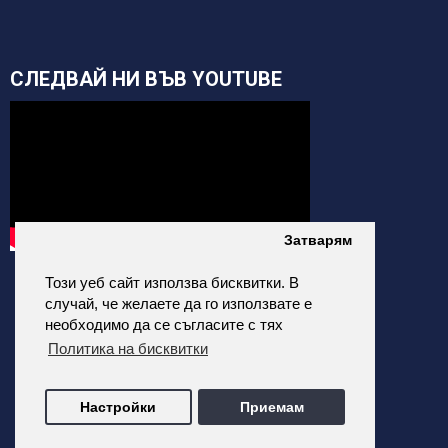
СЛЕДВАЙ НИ ВЪВ YOUTUBE
Затварям
Този уеб сайт използва бисквитки. В
случай, че желаете да го използвате е
необходимо да се съгласите с тях
Политика на бисквитки
alfatehnics.com © 2026 Всички права запазени.
Настройки
Приемам
Всички цени на сайта са с Включено ДДС
Изработка на онлайн магазин от ALDEV