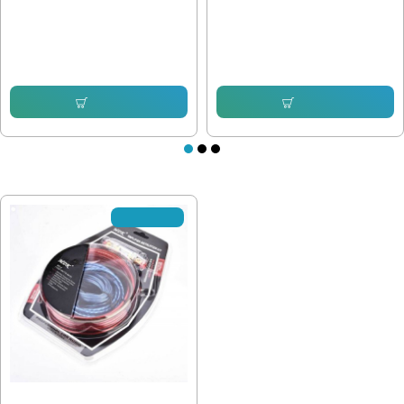
15.34 € (30.00 лв.)
7.16 € (14.00 лв.)
12.78 € (25.00 лв.)
Купи
Купи
ПОСЛЕДНО РАЗГЛЕДАХТЕ
✘Изчерпано
Кабели за монтаж авто