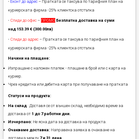
-
Еконт до адрес
– Пратката се таксува по тарифния план на
куриерската фирма -25% клиентска отстъпка
-
Спиди до офис
–
ПРОМО
Безплатна доставка на суми
над 153.39 € (300.00лв)
-
Спиди до адрес
– Пратката се таксува по тарифния план на
куриерската фирма -25% клиентска отстъпка
Начини на плащане:
Изпращане с наложен платеж - плащане в брой или с карта на
куриер.
Чрез кредитна или дебитна карта при получаване на пратката
Статуси на продукта:
На склад
: Доставя се от външен склад, необходимо време за
достаква от
1 до 7 работни дни.
Изчерпано:
Не ясна дата за доставка на продукта.
Очакваме доставка:
Направена заявка в очакване на
доставка между
7 и 31 дена.