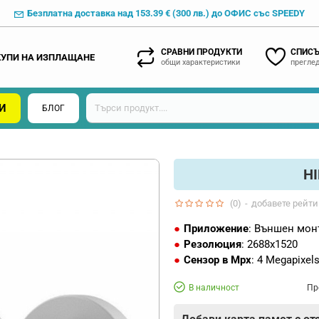
Безплатна доставка над 153.39 € (300 лв.) до ОФИС със SPEEDY
СРАВНИ ПРОДУКТИ
СПИСЪ
КУПИ НА ИЗПЛАЩАНЕ
общи характеристики
преглед
И
БЛОГ
HI
(0)
-
добавете рейти
Приложение
: Външен мон
Резолюция
: 2688x1520
Сензор в Mpx
: 4 Megapixel
В наличност
Пр