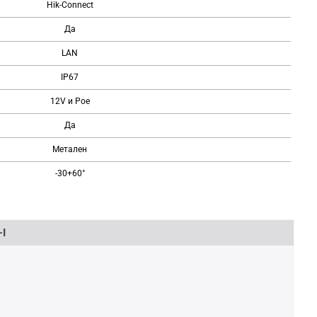
Hik-Connect
Да
LAN
IP67
12V и Poe
Да
Метален
-30+60°
I