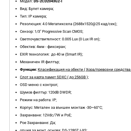
Модел:
DS-2CD2043G2-I
Вид: Булет камера;
Тип: IP камера;
Резолюция: 4.0 Мегапиксела (2688x1520@25 кад/сек);
Сензор: 1/3" Progressive Scan CMOS;
Светлочувствителност: 0.005 Lux (0 Lux IR on);
Обектив: 4мм - фиксиран;
EXIR технология: до 40 м (Smart IR);
Механичен IR филтър;
Функции:
Класификация на обекти ( Хора/превозни средства )
Слот за карта памет SDXC ( до 256GB );
OSD меню с контрол;
Шумов филтър: 120dB DWDR;
Режим на работа: IP;
Корпус: Метален за външен монтаж -30~60°C;
Захранване: 12Vdc/7W и PoE;
Poe Захранване: Да;
опция за монт. основа: DS-1280ZJ-XS;