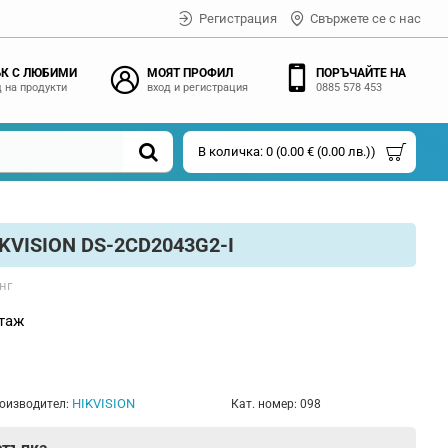
Регистрация
Свържете се с нас
К С ЛЮБИМИ
МОЯТ ПРОФИЛ
ПОРЪЧАЙТЕ НА
 на продукти
вход и регистрация
0885 578 453
В количка: 0 (0.00 € (0.00 лв.))
KVISION DS-2CD2043G2-I
нг
таж
s
HIKVISION
оизводител:
Кат. номер:
098