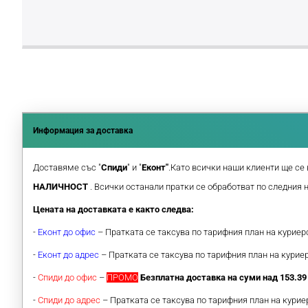
Информация за доставка
Доставяме със "
Спиди
" и "
Еконт"
.Като всички наши клиенти ще се 
НАЛИЧНОСТ
. Всички останали пратки се обработват по следния 
Цената на доставката е както следва:
-
Еконт до офис
– Пратката се таксува по тарифния план на курие
-
Еконт до адрес
– Пратката се таксува по тарифния план на кури
-
Спиди до офис
–
ПРОМО
Безплатна доставка на суми над 153.39 
-
Спиди до адрес
– Пратката се таксува по тарифния план на кури