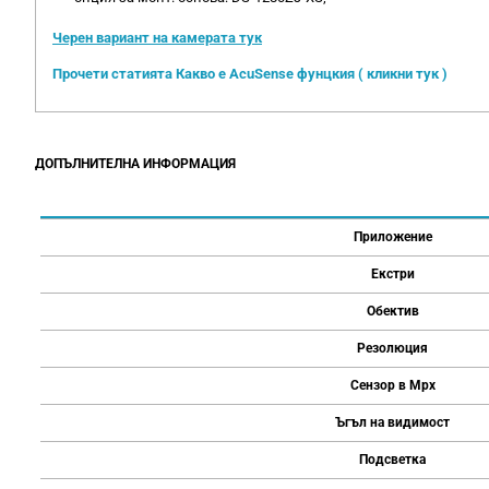
Черен вариант на камерата тук
Прочети статията Какво е AcuSense фунцкия ( кликни тук )
ДОПЪЛНИТЕЛНА ИНФОРМАЦИЯ
Приложение
Екстри
Обектив
Резолюция
Сензор в Mpx
Ъгъл на видимост
Подсветка