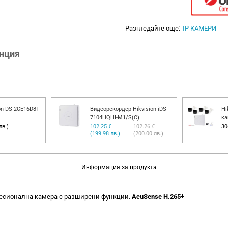
Разгледайте още:
IP КАМЕРИ
анция
on DS-2CE16D8T-
Видеорекордер Hikvision iDS-
Hi
7104HQHI-M1/S(C)
ка
лв.)
102.25 €
102.26 €
30
(199.98 лв.)
(200.00 лв.)
Информация за продукта
фесионална камера с разширени функции.
AcuSense H.265+