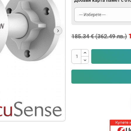
Добави карта памет с от
185.34 € (362.49 лв.)