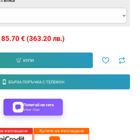
стъпка
185.70 € (363.20 лв.)
КУПИ
БЪРЗА ПОРЪЧКА С ТЕЛЕФОН
Попитай ни сега
Viber Chat