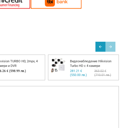
kvision TURBO HD, 2mpx, 4
Видеонаблюдение Hikvision
мери и DVR
Turbo HD с 4 камери
6.26 € (598.99 лв.)
281.21 €
363.02 €
(550.00 лв.)
(710.01 лв.)