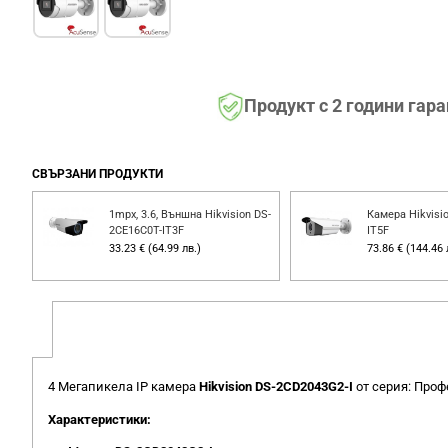
Продукт с 2 години гар
СВЪРЗАНИ ПРОДУКТИ
ion
1mpx, 3.6, Външна Hikvision DS-
Камера Hikvisi
2CE16C0T-IT3F
IT5F
33.23 € (64.99 лв.)
73.86 € (144.46 
4 Мегапикела IP камера
Hikvision DS-2CD2043G2-I
от серия: Про
Характеристики: