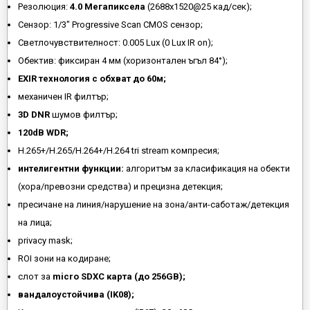
Резолюция:
4.0 Мегапиксела
(2688x1520@25 кад/сек);
Сензор: 1/3" Progressive Scan CMOS сензор;
Светлочувствителност: 0.005 Lux (0 Lux IR on);
Обектив: фиксиран 4 мм (хоризонтален ъгъл 84°);
EXIR технология с обхват до 60м;
механичен IR филтър;
3D DNR
шумов филтър;
120dB WDR;
H.265+/H.265/H.264+/H.264 tri stream компресия;
интелигентни функции:
алгоритъм за класификация на обекти
(хора/превозни средства) и прецизна детекция;
пресичане на линия/нарушение на зона/анти-саботаж/детекция
на лица;
privacy mask;
ROI зони на кодиране;
слот за
micro SDXC карта (до 256GB);
вандалоустойчива (IK08);