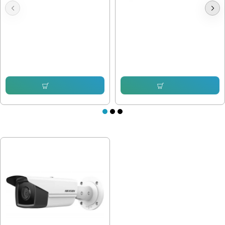
Hikvision HWI-B140H-M , 4mpx
Hikvision HWI-T221H 2mpx IP
2.8mm
102.26 € (200.00 лв.)
76.69 € (149.99 лв.)
104.81 € (204.99 лв.)
73.63 € (144.01 лв.)
Купи
Купи
ПОСЛЕДНО РАЗГЛЕДАХТЕ