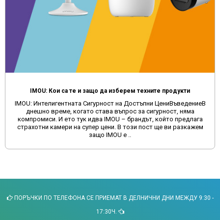
IMOU: Кои са те и защо да изберем техните продукти
IMOU: Интелигентната Сигурност на Достъпни ЦениВъведениеВ
днешно време, когато става въпрос за сигурност, няма
компромиси. И ето тук идва IMOU – брандът, който предлага
страхотни камери на супер цени. В този пост ще ви разкажем
защо IMOU е ..
ПОРЪЧКИ ПО ТЕЛЕФОНА СЕ ПРИЕМАТ В ДЕЛНИЧНИ ДНИ МЕЖДУ 9:30 -
17:30Ч.