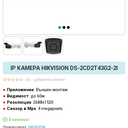
IP КАМЕРА HIKVISION DS-2CD2T43G2-2I
(0)
-
добавете рейтинг
Приложение
: Външен монтаж
Видимост
: до 60м.
Резолюция
: 2688x1520
Сензор в Mpx
: 4 megapixels
В наличност
HIKVISION
Производител: