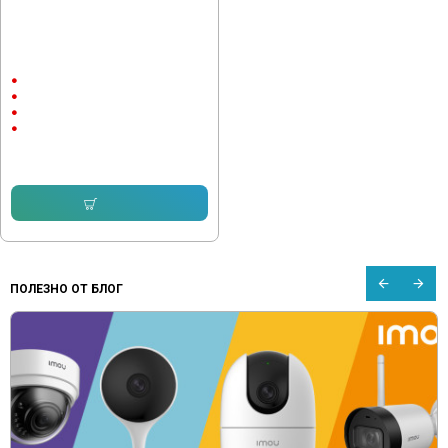
IP Камера Hikvision DS-
2CD2T43G2-2I
Външен монтаж
до 60м.
2688x1520
4 megapixels
204.51 € (399.99 лв.)
Купи
ПОЛЕЗНО ОТ БЛОГ