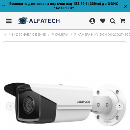
Безплатна доставка на поръчки над 153.39 € (300лв) до ОФИС
със SPEEDY
ВИДЕОНАБЛЮДЕНИЕ
IP КАМЕРИ
IP КАМЕРА HIKVISION DS-2CD2T43G2