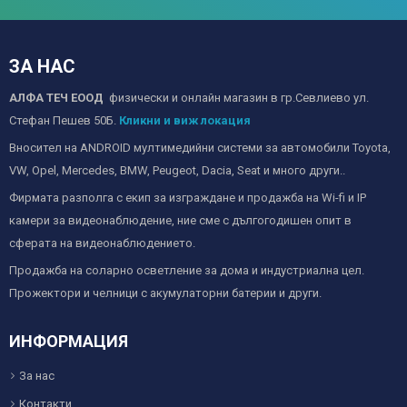
ЗА НАС
АЛФА ТЕЧ ЕООД
физически и онлайн магазин в гр.Севлиево ул.
Стефан Пешев 50Б.
Кликни и виж локация
Вносител на ANDROID мултимедийни системи за автомобили Toyota,
VW, Opel, Mercedes, BMW, Peugeot, Dacia, Seat и много други..
Фирмата разполга с екип за изграждане и продажба на Wi-fi и IP
камери за видеонаблюдение, ние сме с дългогодишен опит в
сферата на видеонаблюдението.
Продажба на соларно осветление за дома и индустриална цел.
Прожектори и челници с акумулаторни батерии и други.
ИНФОРМАЦИЯ
За нас
Контакти