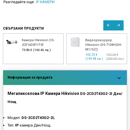
Разгледайте още:
IP КАМЕРИ
СВЪРЗАНИ ПРОДУКТИ
Камера Hikvision DS-
Видеорекордер
2CE16D8T-IT5F
Hikvision iDS-7104HQHI-
M1/S(C)
73.86 € (144.46 лв.)
102.25 €
102.26 €
(199.98 лв.)
(200.00 лв.)
Информация за продукта
Мегапикселова IP Камера Hikvision
DS-2CD2T43G2-2I Ден/
Нощ
Модел:
DS-2CD2T43G2-2I;
Тип:
IP
камера Ден/Нощ;