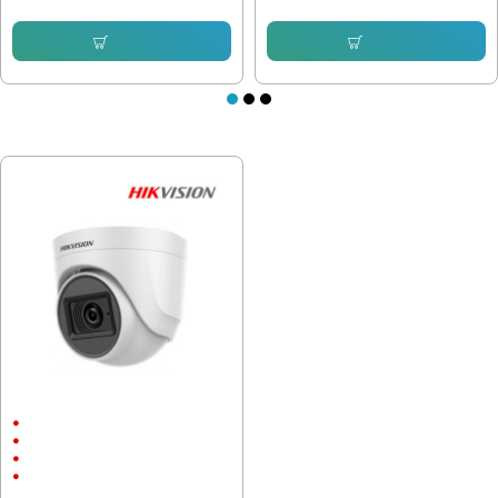
Купи
Купи
ПОСЛЕДНО РАЗГЛЕДАХТЕ
HIKVISION DS-2CE76H8T-ITMF
Външен монтаж
5Mpx
Метал
Low Light