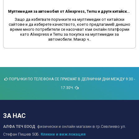
Мултимедия за автомобил от Aliexpress, Temu и други китайски сайтове
Защо да избягвате поръчките на мултимедии от китайски
сайтове и да изберете качеството, което предлагамеВ днешно
време много потребители се насочват към онлайн платформи
като Aliexpress и Temu за покупка на мултимедии за
автомобили. Макар ч..
ПОРЪЧКИ ПО ТЕЛЕФОНА СЕ ПРИЕМАТ В ДЕЛНИЧНИ ДНИ МЕЖДУ 9:30 -
17:30Ч.
ЗА НАС
АЛФА ТЕЧ ЕООД
физически и онлайн магазин в гр.Севлиево ул.
Стефан Пешев 50Б.
Кликни и виж локация