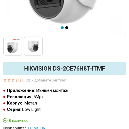
HIKVISION DS-2CE76H8T-ITMF
(0)
-
добавете рейтинг
Приложение
: Външен монтаж
Резолюция
: 5Mpx
Корпус
: Метал
Серия
: Low Light
В наличност
HIKVISION
Производител: