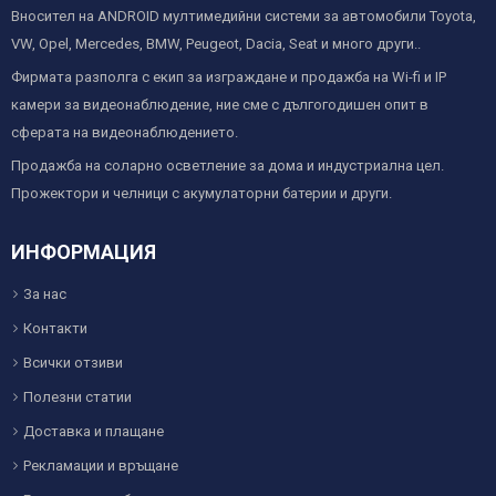
Вносител на ANDROID мултимедийни системи за автомобили Toyota,
VW, Opel, Mercedes, BMW, Peugeot, Dacia, Seat и много други..
Фирмата разполга с екип за изграждане и продажба на Wi-fi и IP
камери за видеонаблюдение, ние сме с дългогодишен опит в
сферата на видеонаблюдението.
Продажба на соларно осветление за дома и индустриална цел.
Прожектори и челници с акумулаторни батерии и други.
ИНФОРМАЦИЯ
За нас
Контакти
Всички отзиви
Полезни статии
Доставка и плащане
Рекламации и връщане