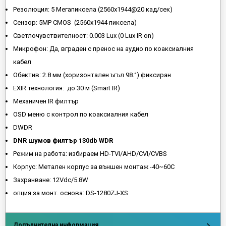
Резолюция: 5 Мегапиксела (2560x1944@20 кад/сек)
Сензор: 5MP CMOS (2560x1944 пиксела)
Светлочувствителност: 0.003 Lux (0 Lux IR on)
Микрофон: Да, вграден с пренос на аудио по коаксиалния
кабел
Обектив: 2.8 мм (хоризонтален ъгъл 98.°) фиксиран
EXIR технология: до 30 м (Smart IR)
Механичен IR филтър
OSD меню с контрол по коаксиалния кабел
DWDR
DNR шумов филтър 130db WDR
Режим на работа: избираем HD-TVI/AHD/CVI/CVBS
Корпус: Метален корпус за външен монтаж -40~60C
Захранване: 12Vdc/5.8W
опция за монт. основа: DS-1280ZJ-XS
Допълнителна информация