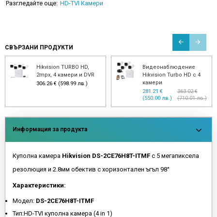
Разгледайте още:
HD-TVI Камери
СВЪРЗАНИ ПРОДУКТИ
Hikvision TURBO HD,
Видеонаблюдение
2mpx, 4 камери и DVR
Hikvision Turbo HD с 4
камери
306.26 € (598.99 лв.)
281.21 €
363.02 €
(550.00 лв.)
(710.01 лв.)
Информация за продукта
Куполна камера
Hikvision DS-2CE76H8T-ITMF
с 5 мегапиксела
резолюция и 2.8мм обектив с хоризонтален ъгъл 98°
Характеристики:
Модел:
DS-2CE76H8T-ITMF
Тип:HD-TVI куполна камера (4 in 1)