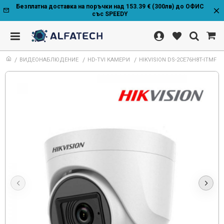
Безплатна доставка на поръчки над 153.39 € (300лв) до ОФИС
със SPEEDY
ВИДЕОНАБЛЮДЕНИЕ
HD-TVI КАМЕРИ
HIKVISION DS-2CE76H8T-ITMF