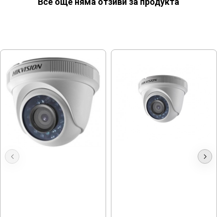
Все още няма отзиви за продукта
МОЖЕ ДА ХАРЕСАТЕ ОЩЕ
Камера Hikvision DS-2CE56D0T-
1mpx, 3.6mm, Вътрешна Hikvision
IRPF
DS-2CE56C0T-IRF
30.67 € (59.99 лв.)
23.49 € (45.94 лв.)