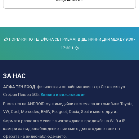
ПОРЪЧКИ ПО ТЕЛЕФОНА СЕ ПРИЕМАТ В ДЕЛНИЧНИ ДНИ МЕЖДУ 9:30 -
17:30Ч.
ЗА НАС
АЛФА ТЕЧ ЕООД
физически и онлайн магазин в гр.Севлиево ул.
Стефан Пешев 50Б.
Кликни и виж локация
Вносител на ANDROID мултимедийни системи за автомобили Toyota,
VW, Opel, Mercedes, BMW, Peugeot, Dacia, Seat и много други..
Фирмата разполга с екип за изграждане и продажба на Wi-fi и IP
камери за видеонаблюдение, ние сме с дългогодишен опит в
сферата на видеонаблюдението.