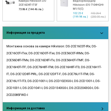
Камера Hikvision DS-
Видеорекордер
2CE16D8T-IT5F
Hikvision iDS-7104HQHI-
M1/S(C)
73.86 € (144.46 лв.)
102.25 €
102.26 €
(199.98 лв.)
(200.00 лв.)
Информация за продукта
Монтажна основа за камери Hikvision: DS-2CE16C0T-IRx; DS-
2CE16C0T-ITxx; DS-2CE16D0T-ITxx; DS-2CE56C0T-IRMx; DS-
2CE56D8T-ITMx; DS-2CE16D8T-ITx; DS-2CE56H0T-ITMF; DS-
2CE16H0T-ITF; DS-2CE76H8T-ITM; DS-2CE16H8T-IT3; DS-2CE16H1T-
IT; DS-2CE12D8T-PIRL; DS-2CE12DFT-F; DS-2CE76U1T-ITM; DS-
2CE16U1T-IT3; DS-2CD1001-I; DS-2CD1023G0-I; DS-2CD1301-I; DS-
2CD1031-I; DS-2CD1041-I; DS-2CD1343G0-I; DS-2CD2043G0-I; DS-
2CD2085FWD-I
Информация за доставка