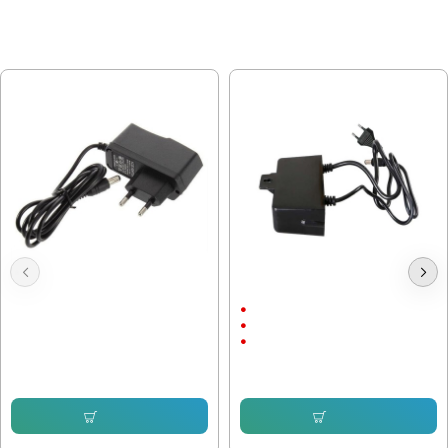
МОЖЕ ДА ХАРЕСАТЕ ОЩЕ
Адаптер 12V / 1A 5.5x2.5
Захранващ Адаптер 12V / 2A
С щепсел
12V/2A
С Кабел
6.39 € (12.50 лв.)
5.11 € (9.99 лв.)
Купи
Купи