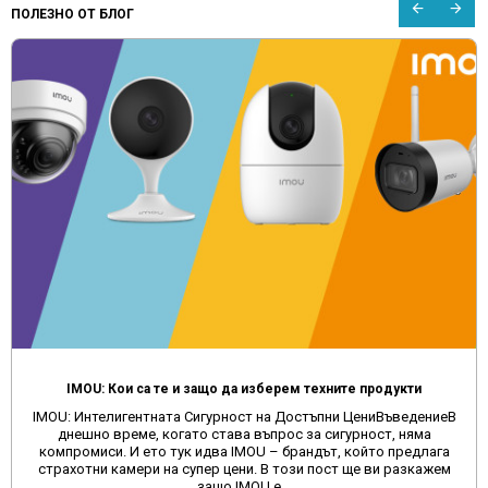
ПОЛЕЗНО ОТ БЛОГ
IMOU: Кои са те и защо да изберем техните продукти
IMOU: Интелигентната Сигурност на Достъпни ЦениВъведениеВ
днешно време, когато става въпрос за сигурност, няма
компромиси. И ето тук идва IMOU – брандът, който предлага
страхотни камери на супер цени. В този пост ще ви разкажем
защо IMOU е ..