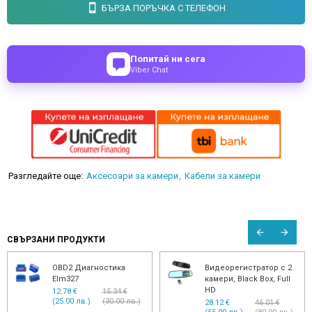
БЪРЗА ПОРЪЧКА С ТЕЛЕФОН
Попитай ни сега
Viber Chat
Разгледайте още:
Аксесоари за камери
Кабели за камери
СВЪРЗАНИ ПРОДУКТИ
OBD2 Диагностика
Видеорегистратор с 2
Elm327
камери, Black Box, Full
HD
12.78 €
15.34 €
(25.00 лв.)
(30.00 лв.)
28.12 €
46.01 €