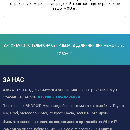
страхотни камери на супер цени. В този пост ще ви разкажем
защо IMOU е ..
ПОРЪЧКИ ПО ТЕЛЕФОНА СЕ ПРИЕМАТ В ДЕЛНИЧНИ ДНИ МЕЖДУ 9:30 -
17:30Ч.
ЗА НАС
АЛФА ТЕЧ ЕООД
физически и онлайн магазин в гр.Севлиево ул.
Стефан Пешев 50Б.
Кликни и виж локация
Вносител на ANDROID мултимедийни системи за автомобили Toyota,
VW, Opel, Mercedes, BMW, Peugeot, Dacia, Seat и много други..
Фирмата разполга с екип за изграждане и продажба на Wi-fi и IP
камери за видеонаблюдение, ние сме с дългогодишен опит в