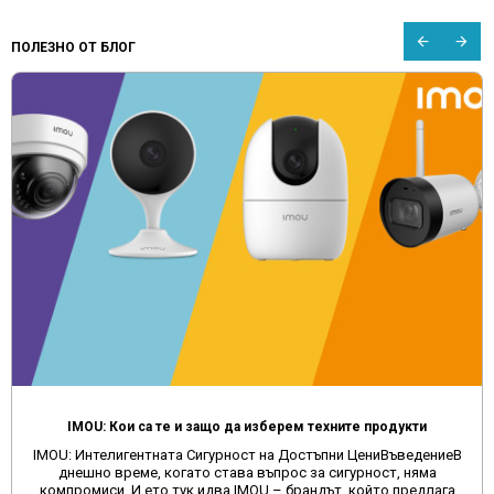
ПОЛЕЗНО ОТ БЛОГ
IMOU: Кои са те и защо да изберем техните продукти
IMOU: Интелигентната Сигурност на Достъпни ЦениВъведениеВ
днешно време, когато става въпрос за сигурност, няма
компромиси. И ето тук идва IMOU – брандът, който предлага