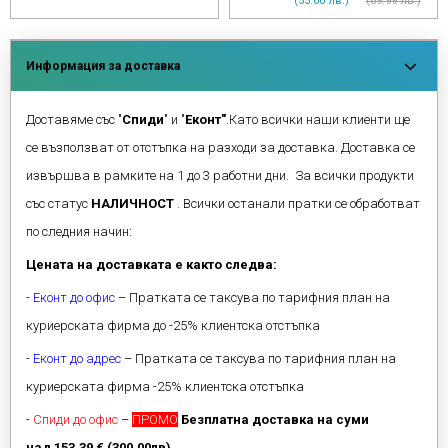
(55.00 лв.)
(89.99 лв.)
Информация за доставка
Доставяме със "
Спиди
" и "
Еконт"
.Като всички наши клиенти ще
се възползват от отстъпка на разходи за доставка. Доставка се
извършва в рамките на 1 до 3 работни дни. За всички продукти
със статус
НАЛИЧНОСТ
. Всички останали пратки се обработват
по следния начин:
Цената на доставката е както следва:
-
Еконт до офис
– Пратката се таксува по тарифния план на
куриерската фирма до -25% клиентска отстъпка
-
Еконт до адрес
– Пратката се таксува по тарифния план на
куриерската фирма -25% клиентска отстъпка
-
Спиди до офис
–
ПРОМО
Безплатна доставка на суми
над 153.39 € (300.00лв)