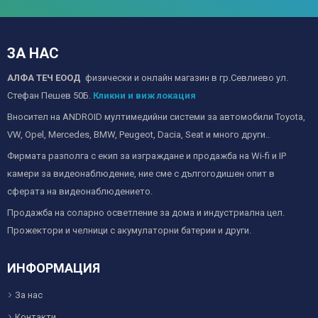
ЗА НАС
АЛФА ТЕЧ ЕООД
физически и онлайн магазин в гр.Севлиево ул.
Стефан Пешев 50Б.
Кликни и виж локация
Вносител на ANDROID мултимедийни системи за автомобили Toyota,
VW, Opel, Mercedes, BMW, Peugeot, Dacia, Seat и много други..
Фирмата разполга с екип за изграждане и продажба на Wi-fi и IP
камери за видеонаблюдение, ние сме с дългогодишен опит в
сферата на видеонаблюдението.
Продажба на соларно осветление за дома и индустриална цел.
Прожектори и челници с акумулаторни батерии и други.
ИНФОРМАЦИЯ
За нас
Контакти