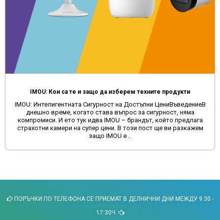
IMOU: Кои са те и защо да изберем техните продукти
IMOU: Интелигентната Сигурност на Достъпни ЦениВъведениеВ
днешно време, когато става въпрос за сигурност, няма
компромиси. И ето тук идва IMOU – брандът, който предлага
страхотни камери на супер цени. В този пост ще ви разкажем
защо IMOU е ..
ПОРЪЧКИ ПО ТЕЛЕФОНА СЕ ПРИЕМАТ В ДЕЛНИЧНИ ДНИ МЕЖДУ 9:30 -
17:30Ч.