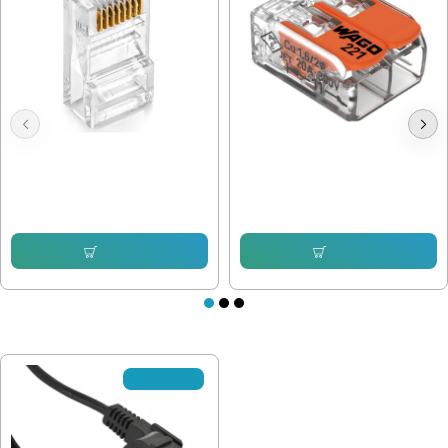
RJ45/8P8C конектор за UTP/FTP
WAGO КЛЕМА 221-412
Cat.5e
0.33 € (0.65 лв.)
0.18 € (0.35 лв.)
Купи
Купи
ПОСЛЕДНО РАЗГЛЕДАХТЕ
✘Изчерпано