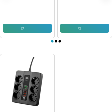
RJ45/8P8C конектор за UTP/FTP
WAGO КЛЕМА 221-412
Cat.5e
0.33 € (0.65 лв.)
0.18 € (0.35 лв.)
Купи
Купи
ПОСЛЕДНО РАЗГЛЕДАХТЕ
Разклонител 6 гнезда с Type C и