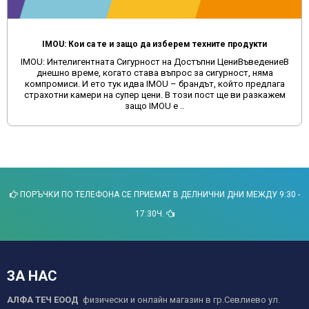
IMOU: Кои са те и защо да изберем техните продукти
IMOU: Интелигентната Сигурност на Достъпни ЦениВъведениеВ
днешно време, когато става въпрос за сигурност, няма
компромиси. И ето тук идва IMOU – брандът, който предлага
страхотни камери на супер цени. В този пост ще ви разкажем
защо IMOU е ..
ПОРЪЧКИ ПО ТЕЛЕФОНА СЕ ПРИЕМАТ В ДЕЛНИЧНИ ДНИ МЕЖДУ 9:30 -
17:30Ч.
ЗА НАС
АЛФА ТЕЧ ЕООД
физически и онлайн магазин в гр.Севлиево ул.