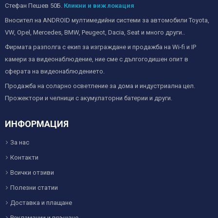
Стефан Пешев 50Б.
Кликни и виж локация
Вносител на ANDROID мултимедийни системи за автомобили Toyota,
VW, Opel, Mercedes, BMW, Peugeot, Dacia, Seat и много други..
Фирмата разполга с екип за изграждане и продажба на Wi-fi и IP
камери за видеонаблюдение, ние сме с дългогодишен опит в
сферата на видеонаблюдението.
Продажба на соларно осветление за дома и индустриална цел.
Прожектори и челници с акумулаторни батерии и други.
ИНФОРМАЦИЯ
За нас
Контакти
Всички отзиви
Полезни статии
Доставка и плащане
Рекламации и връщане