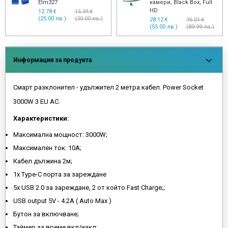
Elm327
камери, Black Box, Full
HD
12.78 €
15.34 €
(25.00 лв.)
(30.00 лв.)
28.12 €
46.01 €
(55.00 лв.)
(89.99 лв.)
Информация за продукта
Смарт разклонител - удължител 2 метра кабел. Power Socket
3000W 3 EU AC.
Характеристики:
Максимална мощност: 3000W;
Максимален ток: 10А;
Кабел дължина 2м;
1х Type-C порта за зареждане
5х USB 2.0 за зареждане, 2 от който Fast Charge;;
USB output 5V - 4.2A ( Auto Max )
Бутон за включване;
Таймер за време вкл/изкл;