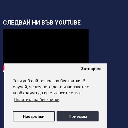
СЛЕДВАЙ НИ ВЪВ YOUTUBE
Затварям
Този уеб сайт използва бисквитки. В
случай, че желаете да го използвате е
необходимо да се съгласите с тях
Политика на бисквитки
alfatehnics.com © 2026 Всички права запазени.
Настройки
Приемам
Всички цени на сайта са с Включено ДДС
Изработка на онлайн магазин от ALDEV