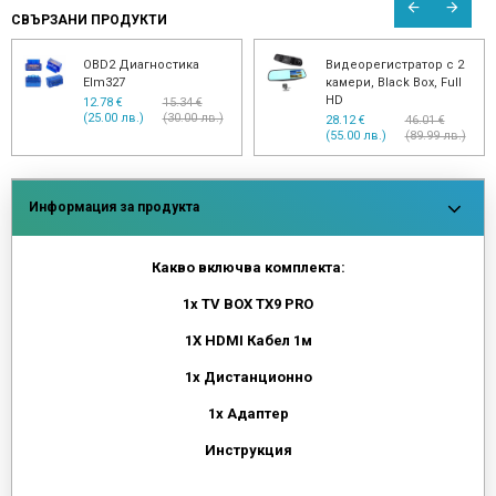
СВЪРЗАНИ ПРОДУКТИ
OBD2 Диагностика
Видеорегистратор с 2
Elm327
камери, Black Box, Full
HD
12.78 €
15.34 €
(25.00 лв.)
(30.00 лв.)
28.12 €
46.01 €
(55.00 лв.)
(89.99 лв.)
Информация за продукта
Какво включва комплекта:
1х TV BOX TX9 PRO
1X HDMI Кабел 1м
1х Дистанционно
1х Адаптер
Инструкция