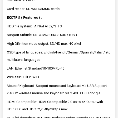
USB host: 2USB 2.0
Card reader: SD/SDHC/MMC cards
ЕКСТРИ ( Features ) :
HDD file system: FAT16/FAT32/NTFS
Support Subtitle: SRT/SMI/SUB/SSA/IDX+USB
High Difinition video output: SD/HD max. 4K pixel
OSD type of languages: English/French/German/Spanish/Italian/ etc
multilateral languages
LAN: Ethernet:Standard10/100MRJ-45
Wireless: Built in WiFi
Mouse/ Keyboard: Support mouse and keyboard via USB;Support
2.4GHz wireless mouse and keyboard via 2.4GHz USB dongle
HDMI-Coompatible: HDMI-Coompatible 2.0 up to 4K Outputwith
HDR, CEC and HDCP 2,2, 4K@30fps max
4K2k hd decoding: 4K H.265 Hardware Video Decode and 4K Output