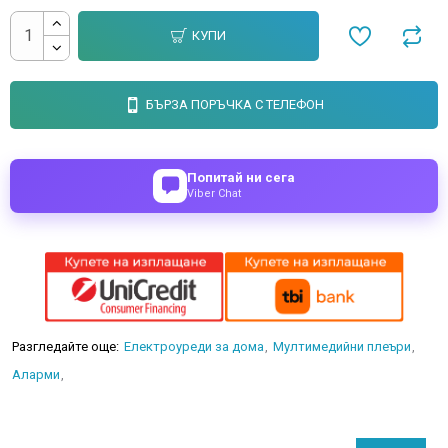
КУПИ
БЪРЗА ПОРЪЧКА С ТЕЛЕФОН
Попитай ни сега
Viber Chat
Разгледайте още:
Електроуреди за дома
Мултимедийни плеъри
Аларми