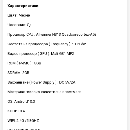
Характеристики:
Цвят : Черен
Часовник: Да
Процесор CPU : AIIwinner H313 Quadcorecortex-A53
Честота на процесора ( Frequency )：1.5Ghz
Видео процесор ( GPU ): Mali-G31 MP2
ROM ( eMMC ) : 8GB
SDRAM: 2GB
Захранване ( Power Supply ) : DC 5V/2A
Материал :високо качествена пластмаса
OS: Android10.0
KODI: 18.4
WIFI: 2.4G /5.8GHZ