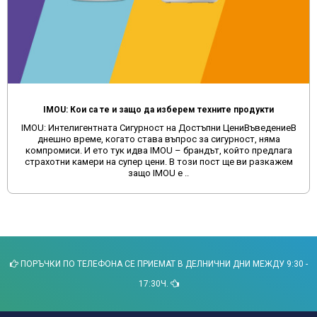
IMOU: Кои са те и защо да изберем техните продукти
IMOU: Интелигентната Сигурност на Достъпни ЦениВъведениеВ
днешно време, когато става въпрос за сигурност, няма
компромиси. И ето тук идва IMOU – брандът, който предлага
страхотни камери на супер цени. В този пост ще ви разкажем
защо IMOU е ..
ПОРЪЧКИ ПО ТЕЛЕФОНА СЕ ПРИЕМАТ В ДЕЛНИЧНИ ДНИ МЕЖДУ 9:30 -
17:30Ч.