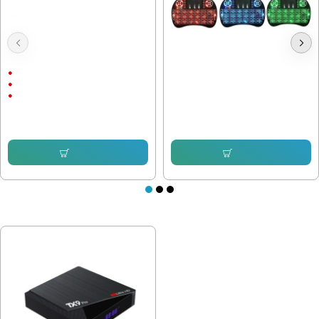
Google Chromecast Streaming
БЕЗЖИЧНА МИНИ КЛАВИАТУРА
Media Player
Wi-Fi
Mirror Cast
17.90 € (35.01 лв.)
Операционна система
15.80 € (30.90 лв.)
17.90 € (35.01 лв.)
15.34 € (30.00 лв.)
Купи
Купи
ПОСЛЕДНО РАЗГЛЕДАХТЕ