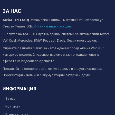
ЗА НАС
АЛФА ТЕЧ ЕООД
физически и онлайн магазин в гр.Севлиево ул.
Стефан Пешев 50Б.
Кликни и виж локация
Вносител на ANDROID мултимедийни системи за автомобили Toyota,
VW, Opel, Mercedes, BMW, Peugeot, Dacia, Seat и много други..
Фирмата разполга с екип за изграждане и продажба на Wi-fi и IP
камери за видеонаблюдение, ние сме с дългогодишен опит в
сферата на видеонаблюдението.
Продажба на соларно осветление за дома и индустриална цел.
Прожектори и челници с акумулаторни батерии и други.
ИНФОРМАЦИЯ
За нас
Контакти
Всички отзиви