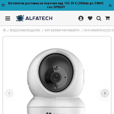
Безплатна доставка на поръчки над 153.39 € (300лв) до ОФИС
със SPEEDY
ВИДЕОНАБЛЮДЕНИЕ
WIFI БЕЗЖИЧНИ КАМЕРИ
WI-FI КАМЕРА EZVIZ 