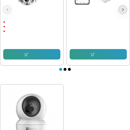
Куполна Камера Icsee 8 LEDс
Wi-Fi Камера на Фасунга Е27 V13-
подарък
B 2Mpix
Външен монтаж
1536P
5 Megapixels
40.90 € (79.99 лв.)
30.67 € (59.99 лв.)
76.69 € (149.99 лв.)
57.12 € (111.72 лв.)
Купи
Купи
ПОСЛЕДНО РАЗГЛЕДАХТЕ