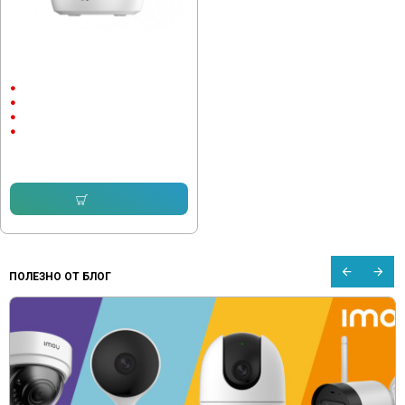
Wi-Fi Камера Ezviz CS-H6c W1
4Mpx
Вътрешен монтаж
до 10м.
2560 x 1440
4 megapixels
48.91 € (95.66 лв.)
Купи
ПОЛЕЗНО ОТ БЛОГ