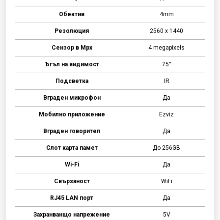
Обектив
4mm
Резолюция
2560 x 1440
Сензор в Mpx
4 megapixels
Ъгъл на видимост
75°
Подсветка
IR
Вграден микрофон
Да
Мобилно приложение
Ezviz
Вграден говорител
Да
Слот карта памет
До 256GB
Wi-Fi
Да
Свързаност
WiFi
RJ45 LAN порт
Да
Захранванщо напрежение
5V