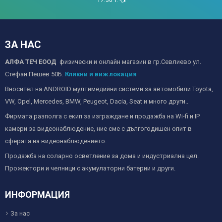
17:30Ч.
ЗА НАС
АЛФА ТЕЧ ЕООД
физически и онлайн магазин в гр.Севлиево ул.
Стефан Пешев 50Б.
Кликни и виж локация
Вносител на ANDROID мултимедийни системи за автомобили Toyota,
VW, Opel, Mercedes, BMW, Peugeot, Dacia, Seat и много други..
Фирмата разполга с екип за изграждане и продажба на Wi-fi и IP
камери за видеонаблюдение, ние сме с дългогодишен опит в
сферата на видеонаблюдението.
Продажба на соларно осветление за дома и индустриална цел.
Прожектори и челници с акумулаторни батерии и други.
ИНФОРМАЦИЯ
За нас