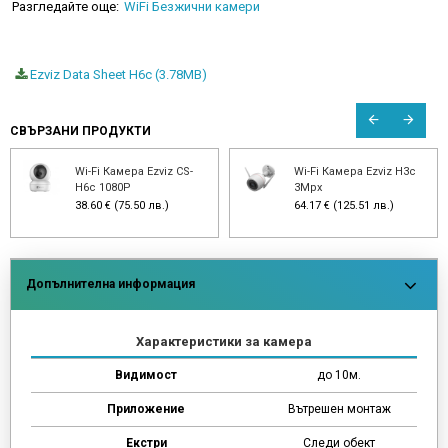
Разгледайте още:
WiFi Безжични камери
Ezviz Data Sheet H6c (3.78MB)
СВЪРЗАНИ ПРОДУКТИ
Wi-Fi Камера Ezviz CS-
Wi-Fi Камера Ezviz H3c
H6c 1080P
3Mpx
38.60 € (75.50 лв.)
64.17 € (125.51 лв.)
Допълнителна информация
Характеристики за камера
Видимост
до 10м.
Приложение
Вътрешен монтаж
Екстри
Следи обект