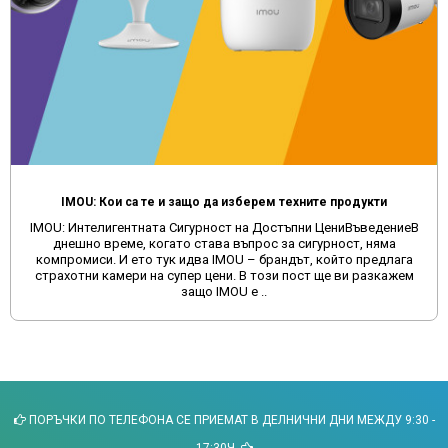
IMOU: Кои са те и защо да изберем техните продукти
IMOU: Интелигентната Сигурност на Достъпни ЦениВъведениеВ
днешно време, когато става въпрос за сигурност, няма
компромиси. И ето тук идва IMOU – брандът, който предлага
страхотни камери на супер цени. В този пост ще ви разкажем
защо IMOU е ..
ПОРЪЧКИ ПО ТЕЛЕФОНА СЕ ПРИЕМАТ В ДЕЛНИЧНИ ДНИ МЕЖДУ 9:30 -