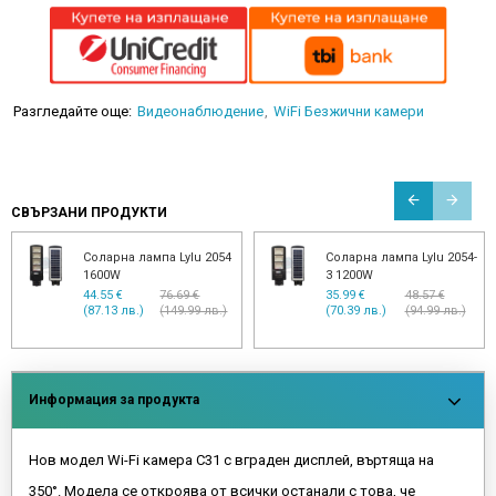
Разгледайте още:
Видеонаблюдение
WiFi Безжични камери
СВЪРЗАНИ ПРОДУКТИ
Соларна лампа Lylu 2054
Соларна лампа Lylu 2054-
1600W
3 1200W
44.55 €
76.69 €
35.99 €
48.57 €
(87.13 лв.)
(149.99 лв.)
(70.39 лв.)
(94.99 лв.)
Информация за продукта
Нов модел Wi-Fi камера C31 с вграден дисплей, въртяща на
350°. Модела се откроява от всички останали с това, че