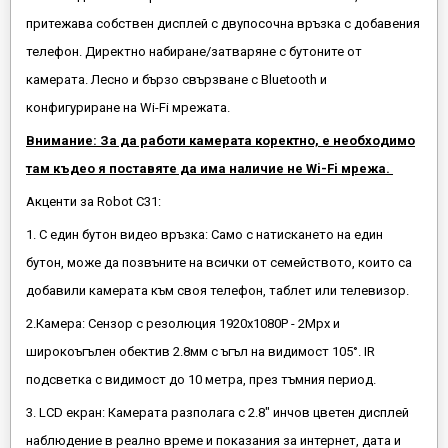
притежава собствен дисплей с двупосочна връзка с добавения
телефон. Директно набиране/затваряне с бутоните от
камерата. Лесно и бързо свързване с Bluetooth и
конфигуриране на Wi-Fi мрежата.
Внимание: За да работи камерата коректно, е необходимо
там къдео я поставяте да има наличие не Wi-Fi мрежа.
Акценти за Robot C31:
1. С един бутон видео връзка: Само с натискането на един
бутон, може да позвъните на всички от семейството, които са
добавили камерата към своя телефон, таблет или телевизор.
2.Камера: Сензор с резолюция 1920x1080P - 2Mpx и
широкоъгълен обектив 2.8мм с ъгъл на видимост 105°. IR
подсветка с видимост до 10 метра, през тъмния период.
3. LCD екран: Камерата разполага с 2.8" инчов цветен дисплей
наблюдение в реално време и показания за интернет, дата и