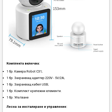
Комплекта включва:
1 бр. Камера Robot C31;
1 бр. Захранващ адаптер 220V - 5V/2A;
1 бр. Захранващ кабел USB;
1 бр. Комплект крепежни елементи.
1 бр. Упътване
Лесна за инсталиране и управление: