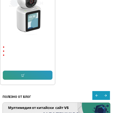
Камера Robot C31 с дисплей Full
HD
Вътрешен монтаж
1080P
2 megapixels
102.26 € (200.00 лв.)
45.50 € (88.99 лв.)
Купи
ПОЛЕЗНО ОТ БЛОГ