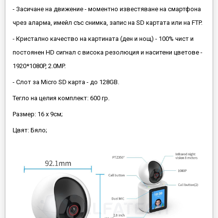
- Засичане на движение - моментно известяване на смартфона
чрез аларма, имейл със снимка, запис на SD картата или на FTP.
- Кристално качество на картината (ден и нощ) - 100% чист и
постоянен HD сигнал с висока резолюция и наситени цветове -
1920*1080P, 2.0MP.
- Слот за Micro SD карта - до 128GB.
Тегло на целия комплект: 600 гр.
Размер: 16 х 9см;
Цвят: Бяло;