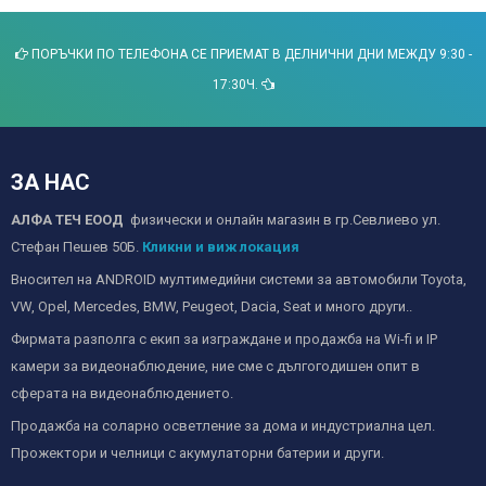
ПОРЪЧКИ ПО ТЕЛЕФОНА СЕ ПРИЕМАТ В ДЕЛНИЧНИ ДНИ МЕЖДУ 9:30 -
17:30Ч.
ЗА НАС
АЛФА ТЕЧ ЕООД
физически и онлайн магазин в гр.Севлиево ул.
Стефан Пешев 50Б.
Кликни и виж локация
Вносител на ANDROID мултимедийни системи за автомобили Toyota,
VW, Opel, Mercedes, BMW, Peugeot, Dacia, Seat и много други..
Фирмата разполга с екип за изграждане и продажба на Wi-fi и IP
камери за видеонаблюдение, ние сме с дългогодишен опит в
сферата на видеонаблюдението.
Продажба на соларно осветление за дома и индустриална цел.
Прожектори и челници с акумулаторни батерии и други.