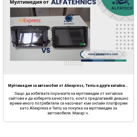
Мултимедия за автомобил от Aliexpress, Temu и други китайски сайтове
Защо да избягвате поръчките на мултимедии от китайски
сайтове и да изберете качеството, което предлагамеВ днешно
време много потребители се насочват към онлайн платформи
като Aliexpress и Temu за покупка на мултимедии за
автомобили. Макар ч..