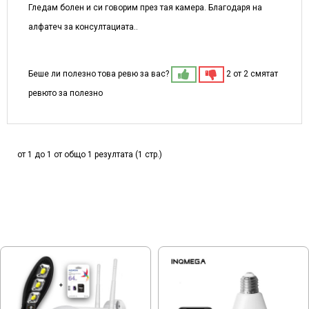
Гледам болен и си говорим през тая камера. Благодаря на
алфатеч за консултациата..
Беше ли полезно това ревю за вас?
2 от 2 смятат
ревюто за полезно
от 1 до 1 от общо 1 резултата (1 стр.)
МОЖЕ ДА ХАРЕСАТЕ ОЩЕ