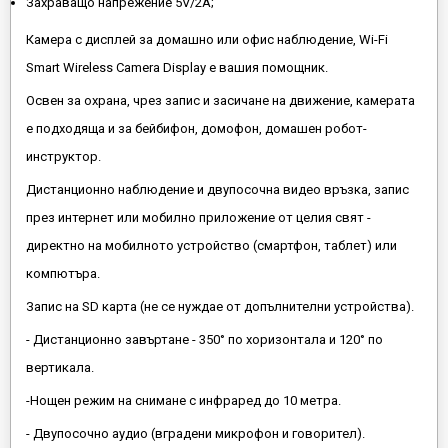
Захраващо напрежение 5V/2A;
Камера с дисплей за домашно или офис наблюдение, Wi-Fi
Smart Wireless Camera Display е вашия помощник.
Освен за охрана, чрез запис и засичане на движение, камерата
е подходяща и за бейбифон, домофон, домашен робот-
инструктор.
Дистанционно наблюдение и двупосочна видео връзка, запис
през интернет или мобилно приложение от целия свят -
директно на мобилното устройство (смартфон, таблет) или
компютъра.
Запис на SD карта (не се нуждае от допълнителни устройства).
- Дистанционно завъртане - 350° по хоризонтала и 120° по
вертикала.
-Нощен режим на снимане с инфраред до 10 метра.
- Двупосочно аудио (вградени микрофон и говорител).