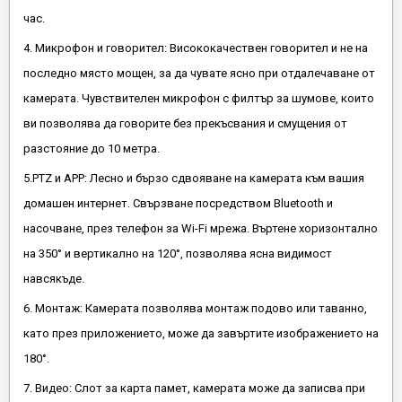
час.
4. Микрофон и говорител: Висококачествен говорител и не на
последно място мощен, за да чувате ясно при отдалечаване от
камерата. Чувствителен микрофон с филтър за шумове, които
ви позволява да говорите без прекъсвания и смущения от
разстояние до 10 метра.
5.PTZ и APP: Лесно и бързо сдвояване на камерата към вашия
домашен интернет. Свързване посредством Bluetooth и
насочване, през телефон за Wi-Fi мрежа. Въртене хоризонтално
на 350° и вертикално на 120°, позволява ясна видимост
навсякъде.
6. Монтаж: Камерата позволява монтаж подово или таванно,
като през приложението, може да завъртите изображението на
180°.
7. Видео: Слот за карта памет, камерата може да записва при