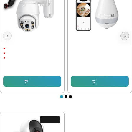
Куполна Камера Icsee 8 LEDс
Wi-Fi Камера на Фасунга Е27 V13-
подарък
B 2Mpix
Външен монтаж
1536P
5 Megapixels
40.90 € (79.99 лв.)
30.67 € (59.99 лв.)
76.69 € (149.99 лв.)
57.12 € (111.72 лв.)
Купи
Купи
ПОСЛЕДНО РАЗГЛЕДАХТЕ
ХИТ ЦЕНА !