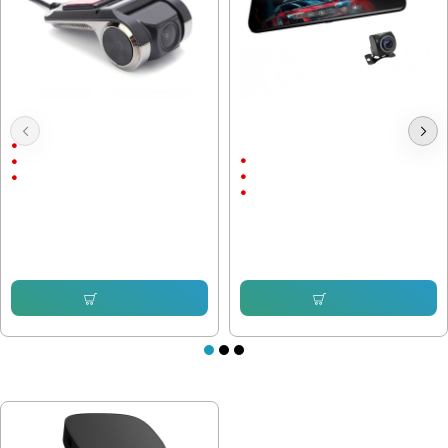
Видеорегистратор DVR USB
Видеорегистратор огледало 9.66
инча
720P
Full HD
90°
9.66"
На стъкло
Touch Screen
38.35 € (75.01 лв.)
117.60 € (230.01 лв.)
28.55 € (55.84 лв.)
66.46 € (129.98 лв.)
Купи
Купи
ПОСЛЕДНО РАЗГЛЕДАХТЕ