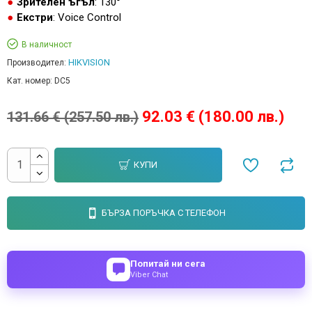
Зрителен ъгъл
: 130°
Екстри
: Voice Control
В наличност
HIKVISION
Производител:
Кат. номер:
DC5
92.03 € (180.00 лв.)
131.66 € (257.50 лв.)
КУПИ
БЪРЗА ПОРЪЧКА С ТЕЛЕФОН
Попитай ни сега
Viber Chat