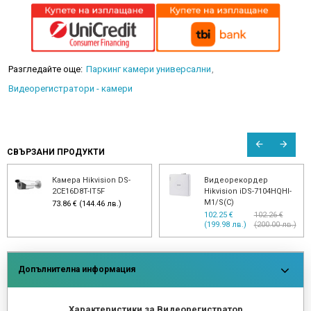
Разгледайте още:
Паркинг камери универсални
Видеорегистратори - камери
СВЪРЗАНИ ПРОДУКТИ
Камера Hikvision DS-
Видеорекордер
2CE16D8T-IT5F
Hikvision iDS-7104HQHI-
M1/S(C)
73.86 € (144.46 лв.)
102.25 €
102.26 €
(199.98 лв.)
(200.00 лв.)
Допълнителна информация
Характеристики за Видеорегистратор