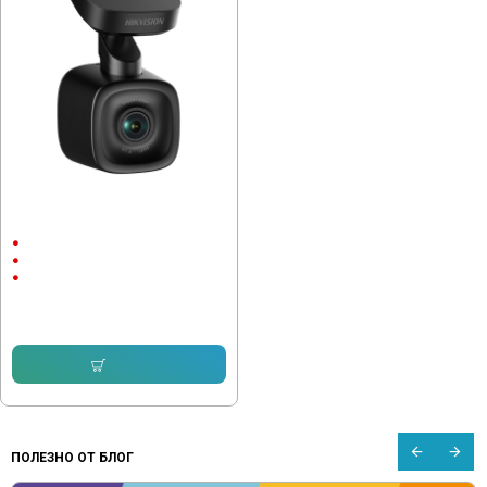
Видеорегистратор Hikvision AE-
DC5013-F6PRO Dashcam F6,
1600P, FOV 109°
Без дисплей
130°
Voice Control
131.66 € (257.50 лв.)
92.03 € (180.00 лв.)
Купи
ПОЛЕЗНО ОТ БЛОГ