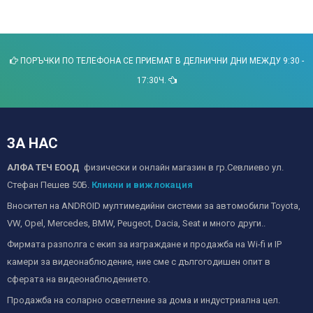
ПОРЪЧКИ ПО ТЕЛЕФОНА СЕ ПРИЕМАТ В ДЕЛНИЧНИ ДНИ МЕЖДУ 9:30 -
17:30Ч.
ЗА НАС
АЛФА ТЕЧ ЕООД
физически и онлайн магазин в гр.Севлиево ул.
Стефан Пешев 50Б.
Кликни и виж локация
Вносител на ANDROID мултимедийни системи за автомобили Toyota,
VW, Opel, Mercedes, BMW, Peugeot, Dacia, Seat и много други..
Фирмата разполга с екип за изграждане и продажба на Wi-fi и IP
камери за видеонаблюдение, ние сме с дългогодишен опит в
сферата на видеонаблюдението.
Продажба на соларно осветление за дома и индустриална цел.