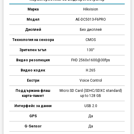
Марка
Hikvision
Модел
AE-DC5013-F6PRO
Дисплей
Без дисплей
Технология на сензора
CMOS
Зрителен ъгъл
130°
Видео резолюция
FHD 2560x1600@30fps
Видео кодек
H.265
Екстри
Voice Control
Поддържана флаш
Micro SD Card (SDHC/SDXC standard)
карта-памет
up to 128 GB
Интерфейс за данни
USB 2.0
GPS
Да
G-Sensor
Да