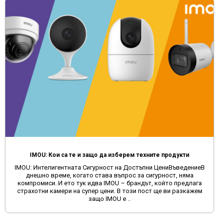
IMOU: Кои са те и защо да изберем техните продукти
IMOU: Интелигентната Сигурност на Достъпни ЦениВъведениеВ
днешно време, когато става въпрос за сигурност, няма
компромиси. И ето тук идва IMOU – брандът, който предлага
страхотни камери на супер цени. В този пост ще ви разкажем
защо IMOU е ..