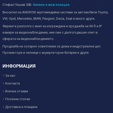
Стефан Пешев 50Б.
Кликни и виж локация
Вносител на ANDROID мултимедийни системи за автомобили Toyota,
VW, Opel, Mercedes, BMW, Peugeot, Dacia, Seat и много други..
Фирмата разполга с екип за изграждане и продажба на Wi-fi и IP
камери за видеонаблюдение, ние сме с дългогодишен опит в
сферата на видеонаблюдението.
Продажба на соларно осветление за дома и индустриална цел.
Прожектори и челници с акумулаторни батерии и други.
ИНФОРМАЦИЯ
За нас
Контакти
Всички отзиви
Полезни статии
Доставка и плащане