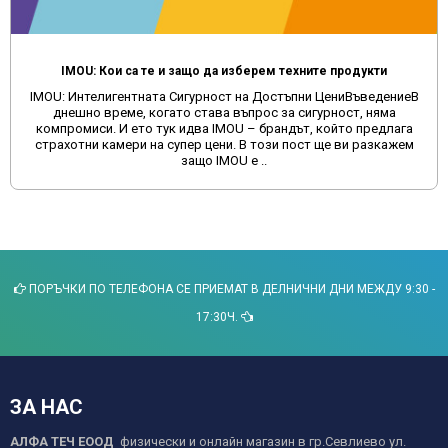
IMOU: Кои са те и защо да изберем техните продукти
IMOU: Интелигентната Сигурност на Достъпни ЦениВъведениеВ
днешно време, когато става въпрос за сигурност, няма
компромиси. И ето тук идва IMOU – брандът, който предлага
страхотни камери на супер цени. В този пост ще ви разкажем
защо IMOU е ..
ПОРЪЧКИ ПО ТЕЛЕФОНА СЕ ПРИЕМАТ В ДЕЛНИЧНИ ДНИ МЕЖДУ 9:30 -
17:30Ч.
ЗА НАС
АЛФА ТЕЧ ЕООД
физически и онлайн магазин в гр.Севлиево ул.