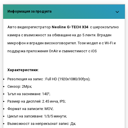
Информация за продукта
Авто видеорегистратор
Neoline G-TECH X34
с широкоъгълно
камера с възможност за обхващане на до 5 ленти. Вграден
микрофон и вграден високоговорител. Този модел е с Wi-Fi и
поддържа приложения OnAir и съвместимост с iOS
Характеристики:
Резолюция на запис : Full HD (1920x1080/30fps);
Сензор: 2Mpx;
Ъгъл на заснемане: 140°;
Размер на дисплей: 2.45 инча, IPS;
Формат на записите: MOV;
Цикъл на запсиване: 1/3/5 минути;
Възможност за непрекъснат запис: Да;