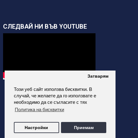
СЛЕДВАЙ НИ ВЪВ YOUTUBE
Затварям
Този уеб сайт използва бисквитки. В
случай, че желаете да го използвате е
необходимо да се съгласите с тях
Политика на бисквитки
alfatehnics.com © 2026 Всички права запазени.
Настройки
Приемам
Всички цени на сайта са с Включено ДДС
Изработка на онлайн магазин от ALDEV