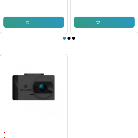
38.35 € (75.01 лв.)
117.60 € (230.01 лв.)
28.55 € (55.84 лв.)
66.46 € (129.98 лв.)
Купи
Купи
ПОСЛЕДНО РАЗГЛЕДАХТЕ
Видеорегистратор Neoline G-TECH
X34
1920x1080
2.45"