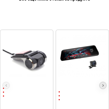
МОЖЕ ДА ХАРЕСАТЕ ОЩЕ
Видеорегистратор DVR USB
Видеорегистратор огледало 9.66
инча
720P
Full HD
90°
9.66"
На стъкло
Touch Screen