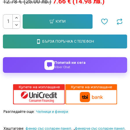
7.66 € (14.98 лв.)
12.78 € (25.00 лв.)
КУПИ
БЪРЗА ПОРЪЧКА С ТЕЛЕФОН
Попитай ни сега
Viber Chat
Разгледайте още:
Челници и фенери
Хаштагове:
фенер със соларен панел
,
фенерче със соларен панел