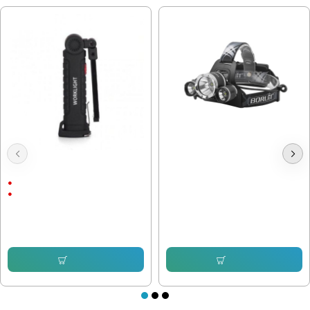
Акумулаторна LED Лампа с
Акумулаторен челник с 3 диода
магнит
3 Режима
Li ion батерия
19.43 € (38.00 лв.)
12.78 € (25.00 лв.)
8.69 € (17.00 лв.)
7.66 € (14.98 лв.)
Купи
Купи