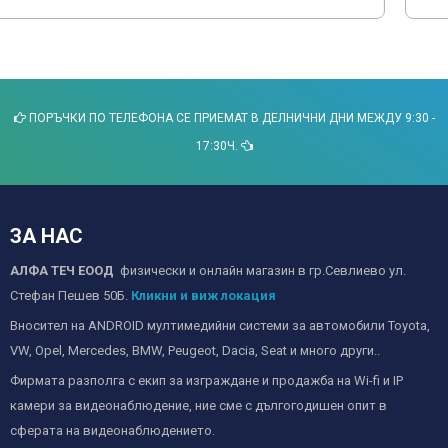
ПОРЪЧКИ ПО ТЕЛЕФОНА СЕ ПРИЕМАТ В ДЕЛНИЧНИ ДНИ МЕЖДУ 9:30 -
17:30Ч.
ЗА НАС
АЛФА ТЕЧ ЕООД
физически и онлайн магазин в гр.Севлиево ул.
Стефан Пешев 50Б.
Кликни и виж локация
Вносител на ANDROID мултимедийни системи за автомобили Toyota,
VW, Opel, Mercedes, BMW, Peugeot, Dacia, Seat и много други..
Фирмата разполга с екип за изграждане и продажба на Wi-fi и IP
камери за видеонаблюдение, ние сме с дългогодишен опит в
сферата на видеонаблюдението.