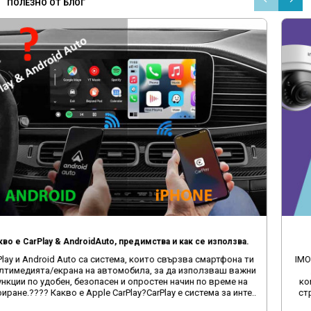
ПОЛЕЗНО ОТ БЛОГ
Какво е CarPlay & AndroidAuto, предимства и как се използва.
CarPlay и Android Auto са система, които свързва смартфона ти
с мултимедията/екрана на автомобила, за да използваш важни
функции по удобен, безопасен и опростен начин по време на
шофиране.???? Какво е Apple CarPlay?CarPlay е система за инте..