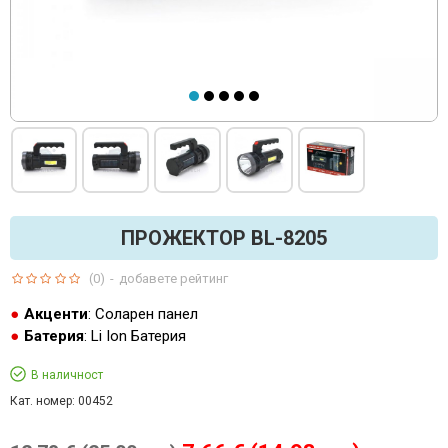
ПРОЖЕКТОР BL-8205
(0)
-
добавете рейтинг
Акценти
: Соларен панел
Батерия
: Li Ion Батерия
В наличност
Кат. номер:
00452