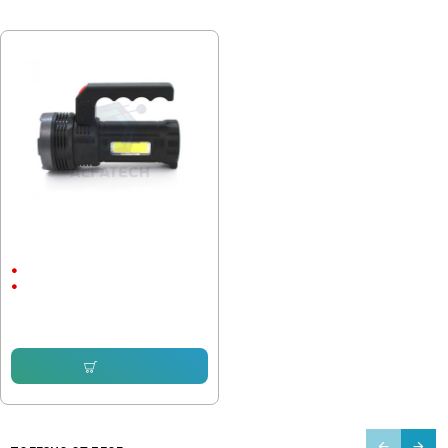
ПОСЛЕДНО РАЗГЛЕДАХТЕ
Прожектор BL-8205
Соларен панел
Li Ion Батерия
12.78 € (25.00 лв.)
7.66 € (14.98 лв.)
Купи