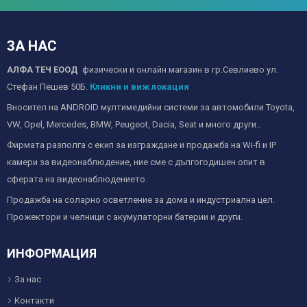
ЗА НАС
АЛФА ТЕЧ ЕООД
физически и онлайн магазин в гр.Севлиево ул.
Стефан Пешев 50Б.
Кликни и виж локация
Вносител на ANDROID мултимедийни системи за автомобили Toyota,
VW, Opel, Mercedes, BMW, Peugeot, Dacia, Seat и много други..
Фирмата разполга с екип за изграждане и продажба на Wi-fi и IP
камери за видеонаблюдение, ние сме с дългогодишен опит в
сферата на видеонаблюдението.
Продажба на соларно осветление за дома и индустриална цел.
Прожектори и челници с акумулаторни батерии и други.
ИНФОРМАЦИЯ
За нас
Контакти