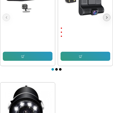
Видеорегистратор с 2 камери,
Видеорегистратор с 3 камери Full
Black Box, Full HD
HD
Full HD
4"
3 камери
46.01 € (89.99 лв.)
28.12 € (55.00 лв.)
56.24 € (110.00 лв.)
33.23 € (64.99 лв.)
Купи
Купи
ПОСЛЕДНО РАЗГЛЕДАХТЕ