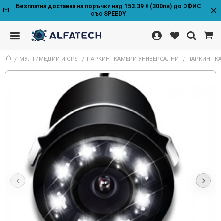
Безплатна доставка на поръчки над 153.39 € (300лв) до ОФИС
със SPEEDY
МУЛТИМЕДИИ И GPS
ПАРКИНГ КАМЕРИ УНИВЕРСАЛНИ
ПАРКИНГ КА