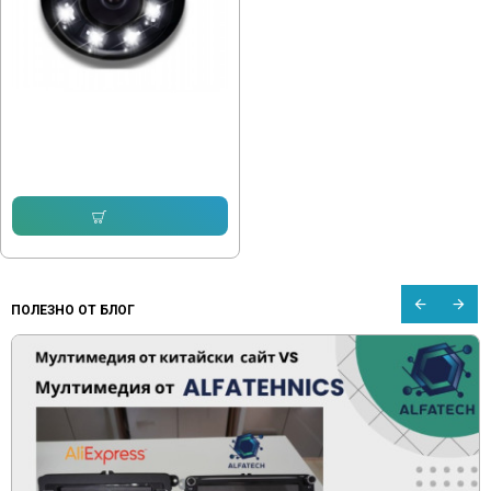
Паркинг камера за вграждане
Punch Y2 CVBS 480P
15.34 € (30.00 лв.)
12.78 € (25.00 лв.)
Купи
ПОЛЕЗНО ОТ БЛОГ