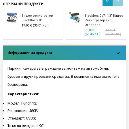
СВЪРЗАНИ ПРОДУКТИ
Видео регистратор
Blackbox DVR 4.3" Видео
BlackBox 2.8"
Регистратор тип
Огледало
17.90 € (35.01 лв.)
35.00 €
43.46 €
(68.45 лв.)
(85.00 лв.)
Информация за продукта
Паркинг камера за вграждане за монтаж на автомобили,
бусове и други превозни средства. В комплекта има включена
боркорона.
Характеристики:
Модел: Punch Y2;
Резолюция: 480P;
Стандарт: CVBS;
Ъгъл на виждане: 90°