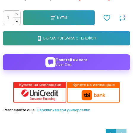
КУПИ
БЪРЗА ПОРЪЧКА С ТЕЛЕФОН
Попитай ни сега
Viber Chat
Разгледайте още:
Паркинг камери универсални