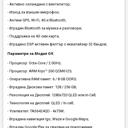
- Активно охлаждане с вентилатор;
- Изход за външен микрофон;
- Антени GPS, Wi-Fi, 4G и Bluetooth;
- Вграден Bluetooth за музика и разговори;
- Поддръжка на 4G сим карта;
- Вградено DSP активен филтър с еквалайзер 32 бандов;
Параметри за Модел G9:
- Процесор: Octa-Core / 2.0GHz;
- Процесор: ARM Kryo™ 260 QCM6125;
- Оперативна RAM памет: 6 / 8 GB DDR5;
- Вградена Дискова памет: 128 / 256 GB;
- Резолюция на Дисплей: 1280х720 QLED или In-Cell;
- Технология на дисплей: QLED / In-cell;
- Усилвател: TAS6424QD - 4x75W;
- Вградена навигация Igo, Waze и Google Maps;
- Вграден Google Play за сваляне на приложения;