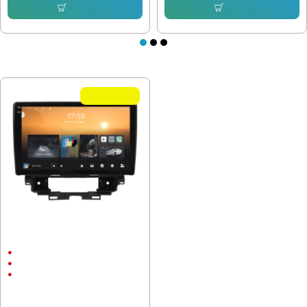
Купи
Купи
ПОСЛЕДНО РАЗГЛЕДАХТЕ
Летни Оферти
Мултимедия за Renault Kangoo
2021-2025 Renault Trafic 2021+
9"
Android
CarPlay & Android Auto
232.64 € (455.00 лв.)
153.38 € (299.99 лв.)