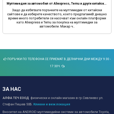
FAQ ЧЕСТО СРЕЩАНИ ВЪПРОСИ ПРИ МУЛТИМЕДИИТЕ
Винаги след като се сдобием с някакъв нов продукт, възникват
въпроси как точно да използваме. В тази статия ще намерите
отговори на много въпроси, които може да ви бъдат полезни
за оптимизация, корекция и създаване на комфорт при
пътуване с..
ПОРЪЧКИ ПО ТЕЛЕФОНА СЕ ПРИЕМАТ В ДЕЛНИЧНИ ДНИ МЕЖДУ 9:30 -
17:30Ч.
ЗА НАС
АЛФА ТЕЧ ЕООД
физически и онлайн магазин в гр.Севлиево ул.
Стефан Пешев 50Б.
Кликни и виж локация
Вносител на ANDROID мултимедийни системи за автомобили Toyota,