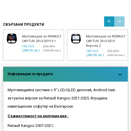
СВЪРЗАНИ ПРОДУКТИ
Мултимедия Renault
Мултимедия Renault
Sandero 2012-2019
Sandero V2 2012-2019
153.38 €
232.64 €
153.38 €
232.64 €
(299.99 лв.)
(455.00 лв.)
(299.99 лв.)
(455.00 лв.)
Информация за продукта
Мултимедийна система с 9" LCD/QLED дисплей, Android Най-
актуална версия за Renault Kangoo 2021-2025. Вградена
навигационен софутер на Български.
Съвместимост на мултимедия :
Renault Kangoo 2007-2021;