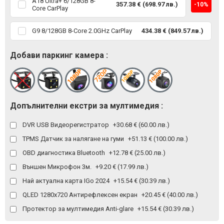
A18 Ultra+ 6/128GB 8-
357.38 € (698.97 лв.)
-10%
Core CarPlay
G9 8/128GB 8-Core 2.0GHz CarPlay
434.38 € (849.57 лв.)
Добави паркинг камера :
Допълнителни екстри за мултимедия :
DVR USB Видеорегистратор
+30.68 € (60.00 лв.)
TPMS Датчик за налягане на гуми
+51.13 € (100.00 лв.)
OBD диагностика Bluetooth
+12.78 € (25.00 лв.)
Външен Микрофон 3м.
+9.20 € (17.99 лв.)
Най актуална карта IGo 2024
+15.54 € (30.39 лв.)
QLED 1280x720 Антирефлексен екран
+20.45 € (40.00 лв.)
Протектор за мултимедия Anti-glare
+15.54 € (30.39 лв.)