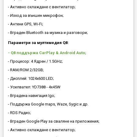
- Активно охлаждане с вентилатор;
- Изход за външен микрофон;
- Антени GPS, Wi-Fi;
- Вграден Bluetooth за музика и разговори;
Параметри за мултимедия Q8:
- Q8 поддържа CarPlay & Android Auto;
- Процесор: 4 Ядрен / 1.5GHz;
- RAM/ROM 2/32GB;
- Дисплей: 1024х600 LED;
- Усилвател: YD7388 - 4x45W
- Вградена навигация Igo;
- Поддържа Google maps, Waze, Sygic и др.
- RDS Радио;
- Вграден Google Play за сваляне на приложения;
- Активно охлаждане с вентилатор;