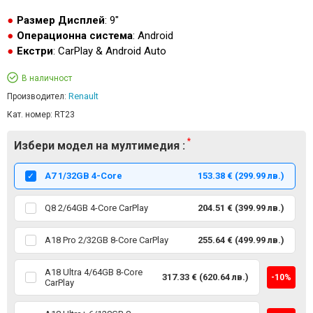
Размер Дисплей
: 9"
Операционна система
: Android
Екстри
: CarPlay & Android Auto
В наличност
Renault
Производител:
Кат. номер:
RT23
Избери модел на мултимедия :
А7 1/32GB 4-Core
153.38 € (299.99 лв.)
Q8 2/64GB 4-Core CarPlay
204.51 € (399.99 лв.)
A18 Pro 2/32GB 8-Core CarPlay
255.64 € (499.99 лв.)
A18 Ultra 4/64GB 8-Core
317.33 € (620.64 лв.)
-10%
CarPlay