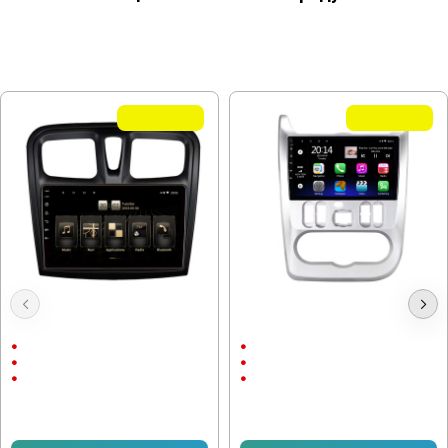
МОЖЕ ДА ХАРЕСАТЕ ОЩЕ
Летни Оферти
Летни Оферти
Мултимедия Renault Sandero
Мултимедия Renault Sandero
2012-2019
2009-2015
9"
9"
Android
Android
CarPlay & AndroidAuto
CarPlay & AndroidAuto
232.64 € (455.00 лв.)
232.64 € (455.00 лв.)
153.38 € (299.99 лв.)
153.38 € (299.99 лв.)