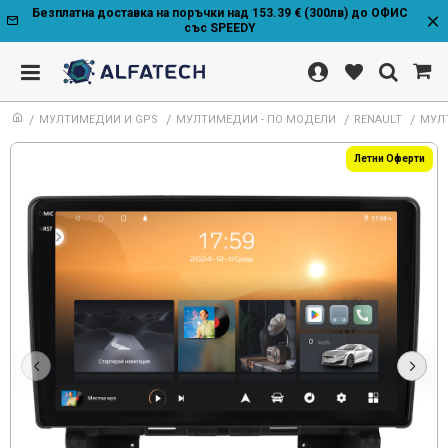
Безплатна доставка на поръчки над 153.39 € (300лв) до ОФИС
със SPEEDY
МУЛТИМЕДИИ И GPS
МУЛТИМЕДИИ - ПО МОДЕЛИ
RENAULT
МУЛТ
Летни Оферти