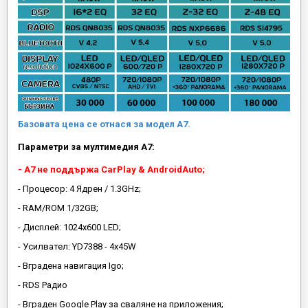
Базовата цена се отнася за модел А7.
Параметри за мултимедия A7:
- A7 не поддържа CarPlay & AndroidAuto;
- Процесор: 4 Ядрен / 1.3GHz;
- RAM/ROM 1/32GB;
- Дисплей: 1024х600 LED;
- Усилвател: YD7388 - 4x45W
- Вградена навигация Igo;
- RDS Радио
- Вграден Google Play за сваляне на приложения;