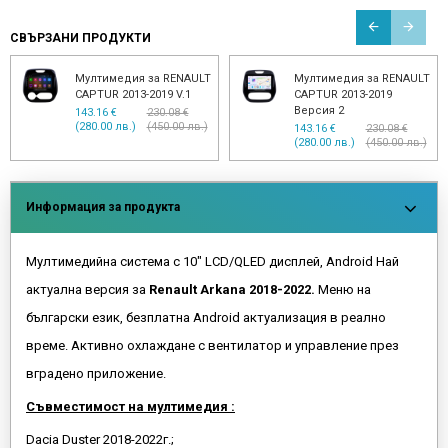
СВЪРЗАНИ ПРОДУКТИ
Мултимедия за RENAULT
Мултимедия за RENAULT
CAPTUR 2013-2019 V.1
CAPTUR 2013-2019
Версия 2
143.16 €
230.08 €
(280.00 лв.)
(450.00 лв.)
143.16 €
230.08 €
(280.00 лв.)
(450.00 лв.)
Информация за продукта
Мултимедийна система с 10" LCD/QLED дисплей, Android Най
актуална версия за
Renault Arkana 2018-2022.
Меню на
български език, безплатна Android актуализация в реално
време. Активно охлаждане с вентилатор и управление през
вградено приложение.
Съвместимост на мултимедия :
Dacia Duster 2018-2022г.;