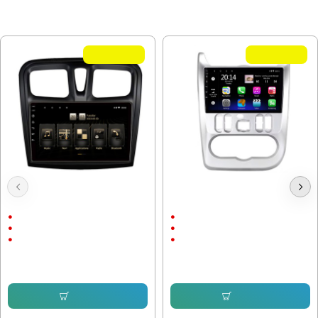
МОЖЕ ДА ХАРЕСАТЕ ОЩЕ
Летни Оферти
Летни Оферти
Мултимедия Renault Sandero
Мултимедия Renault Sandero
2012-2019
2009-2015
9"
9"
Android
Android
CarPlay & AndroidAuto
CarPlay & AndroidAuto
232.64 € (455.00 лв.)
232.64 € (455.00 лв.)
153.38 € (299.99 лв.)
153.38 € (299.99 лв.)
Купи
Купи