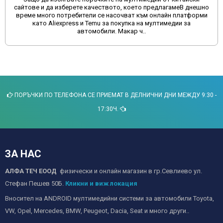
сайтове и да изберете качеството, което предлагамеВ днешно
време много потребители се насочват към онлайн платформи
като Aliexpress и Temu за покупка на мултимедии за
автомобили. Макар ч..
ПОРЪЧКИ ПО ТЕЛЕФОНА СЕ ПРИЕМАТ В ДЕЛНИЧНИ ДНИ МЕЖДУ 9:30 -
17:30Ч.
ЗА НАС
АЛФА ТЕЧ ЕООД
физически и онлайн магазин в гр.Севлиево ул.
Стефан Пешев 50Б.
Кликни и виж локация
Вносител на ANDROID мултимедийни системи за автомобили Toyota,
VW, Opel, Mercedes, BMW, Peugeot, Dacia, Seat и много други..