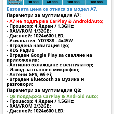
Базовата цена се отнася за модел А7.
Параметри за мултимедия A7:
- A7 не поддържа CarPlay & AndroidAuto;
- Процесор: 4 Ядрен / 1.3GHz;
- RAM/ROM 1/32GB;
- Дисплей: 1024х600 LED;
- Усилвател: YD7388 - 4x45W
- Вградена навигация Igo;
- RDS Радио
- Вграден Google Play за сваляне на
приложения;
- Активно охлаждане с вентилатор;
- Изход за външен микрофон;
- Антени GPS, Wi-Fi;
- Вграден Bluetooth за музика и
разговори;
Параметри за мултимедия Q8:
- Q8 поддържа CarPlay & Android Auto;
- Процесор: 4 Ядрен / 1.5GHz;
- RAM/ROM 2/32GB;
- Дисплей: 1024х600 LED;