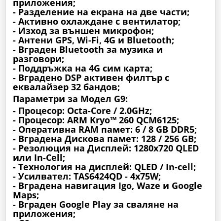
приложения;
- Разделение на екрана на две части;
- Активно охлаждане с вентилатор;
- Изход за външен микрофон;
- Антени GPS, Wi-Fi, 4G и Bluetooth;
- Вграден Bluetooth за музика и
разговори;
- Поддръжка на 4G сим карта;
- Вградено DSP активен филтър с
еквалайзер 32 бандов;
Параметри за Модел G9:
- Процесор: Octa-Core / 2.0GHz;
- Процесор: ARM Kryo™ 260 QCM6125;
- Оперативна RAM памет: 6 / 8 GB DDR5;
- Вградена Дискова памет: 128 / 256 GB;
- Резолюция на Дисплей: 1280х720 QLED
или In-Cell;
- Технология на дисплей: QLED / In-cell;
- Усилвател: TAS6424QD - 4x75W;
- Вградена навигация Igo, Waze и Google
Maps;
- Вграден Google Play за сваляне на
приложения;