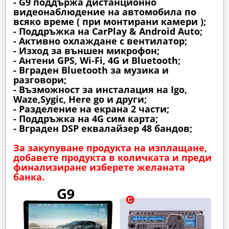
- G9 поддържа дистанционно
видеонаблюдение на автомобила по
всяко време ( при монтирани камери );
- Поддръжка на CarPlay & Android Auto;
- Активно охлаждане с вентилатор;
- Изход за външен микрофон;
- Антени GPS, Wi-Fi, 4G и Bluetooth;
- Вграден Bluetooth за музика и
разговори;
- Възможност за инсталация на Igo,
Waze,Sygic, Here go и други;
- Разделение на екрана 2 части;
- Поддръжка на 4G сим карта;
- Вграден DSP еквалайзер 48 бандов;
За закупуване продукта на изплащане,
добавете продукта в количката и преди
финализиране изберете желаната
банка.