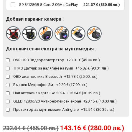
G9 8/128GB 8-Core 2.0GHz CarPlay
424.37 € (830.00 лв.)
Добави паркинг камера :
Допълнителни екстри за мултимедия :
DVR USB Видеорегистратор
+23.01 € (45.00 лв.)
TPMS Датчик за налягане на гуми
+46.02 € (90.01 лв.)
OBD диагностика Bluetooth
+12.78 € (25.00 лв.)
Външен Микрофон 3м.
+9.20 € (17.99 лв.)
Най актуална карта IGo 2024
+15.54 € (30.39 лв.)
QLED 1280x720 Антирефлексен екран
+20.45 € (40.00 лв.)
Протектор за мултимедия Anti-glare
+15.54 € (30.39 лв.)
143.16 € (280.00 лв.)
232.64 € (455.00 лв.)