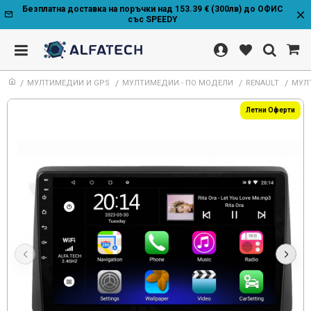
Безплатна доставка на поръчки над 153.39 € (300лв) до ОФИС
със SPEEDY
МУЛТИМЕДИИ И GPS
МУЛТИМЕДИИ - ПО МОДЕЛИ
RENAULT
МУЛТ
Летни Оферти