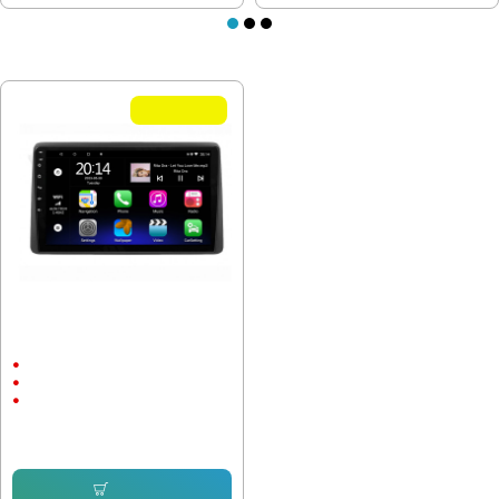
ПОСЛЕДНО РАЗГЛЕДАХТЕ
Летни Оферти
Мултимедия за Renault Arkana
2018-2022 10"
10"
Android
CarPlay & Android Auto
232.64 € (455.00 лв.)
143.16 € (280.00 лв.)
Купи