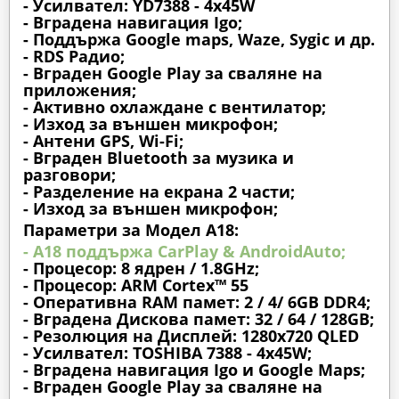
- Усилвател: YD7388 - 4x45W
- Вградена навигация Igo;
- Поддържа Google maps, Waze, Sygic и др.
- RDS Радио;
- Вграден Google Play за сваляне на
приложения;
- Активно охлаждане с вентилатор;
- Изход за външен микрофон;
- Антени GPS, Wi-Fi;
- Вграден Bluetooth за музика и
разговори;
- Разделение на екрана 2 части;
- Изход за външен микрофон;
Параметри за Модел A18:
- A18 поддържа CarPlay & AndroidAuto;
- Процесор: 8 ядрен / 1.8GHz;
- Процесор: ARM Cortex™ 55
- Оперативна RAM памет: 2 / 4/ 6GB DDR4;
- Вградена Дискова памет: 32 / 64 / 128GB;
- Резолюция на Дисплей: 1280х720 QLED
- Усилвател: TOSHIBA 7388 - 4x45W;
- Вградена навигация Igo и Google Maps;
- Вграден Google Play за сваляне на