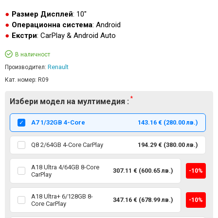
Размер Дисплей
: 10"
Операционна система
: Android
Екстри
: CarPlay & Android Auto
В наличност
Renault
Производител:
Кат. номер:
R09
Избери модел на мултимедия :
А7 1/32GB 4-Core
143.16 € (280.00 лв.)
Q8 2/64GB 4-Core CarPlay
194.29 € (380.00 лв.)
A18 Ultra 4/64GB 8-Core
307.11 € (600.65 лв.)
-10%
CarPlay
A18 Ultra+ 6/128GB 8-
347.16 € (678.99 лв.)
-10%
Core CarPlay