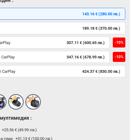
едия :
143.16 € (280.00 лв.)
189.18 € (370.00 лв.)
arPlay
307.11 € (600.65 лв.)
-10%
 CarPlay
347.16 € (678.99 лв.)
-10%
 CarPlay
424.37 € (830.00 лв.)
 мултимедия :
р
+25.56 € (49.99 лв.)
на гуми
+51.13 € (100.00 лв.)