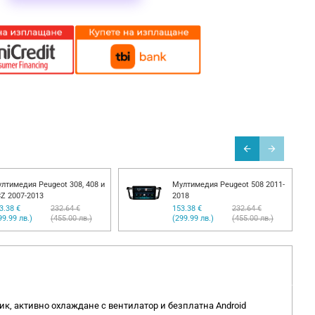
лтимедия Peugeot 308, 408 и
Мултимедия Peugeot 508 2011-
Z 2007-2013
2018
3.38 €
232.64 €
153.38 €
232.64 €
99.99 лв.)
(455.00 лв.)
(299.99 лв.)
(455.00 лв.)
к, активно охлаждане с вентилатор и безплатна Android