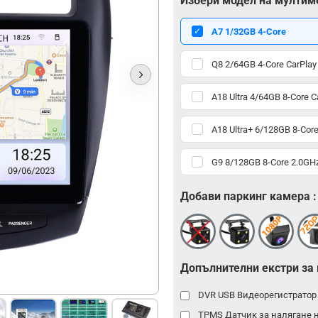
Избери модел на мултим
А7 1/32GB 4-Core
Q8 2/64GB 4-Core CarPlay
A18 Ultra 4/64GB 8-Core C
A18 Ultra+ 6/128GB 8-Core
G9 8/128GB 8-Core 2.0GHz
Добави паркинг камера :
Допълнителни екстри за
DVR USB Видеорегистрато
TPMS Датчик за налягане 