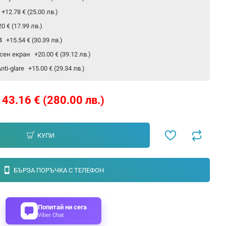
+12.78 € (25.00 лв.)
20 € (17.99 лв.)
24
+15.54 € (30.39 лв.)
сен екран
+20.00 € (39.12 лв.)
ti-glare
+15.00 € (29.34 лв.)
143.16 € (280.00 лв.)
КУПИ
БЪРЗА ПОРЪЧКА С ТЕЛЕФОН
Попитай ни сега
Viber Chat