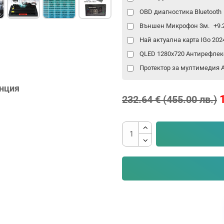
OBD диагностика Bluetooth
Външен Микрофон 3м.
+9.
Най актуална карта IGo 20
QLED 1280x720 Антирефлек
Протектор за мултимедия An
анция
232.64 € (455.00 лв.)