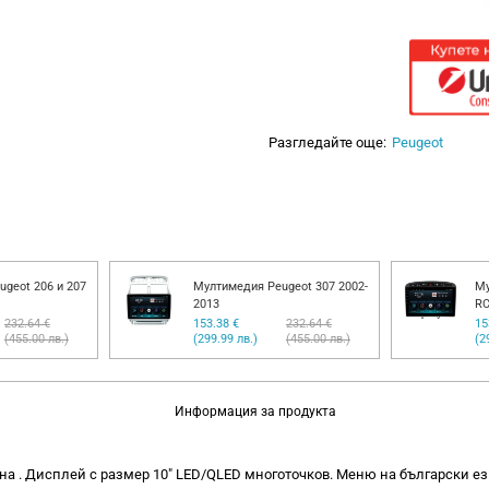
Разгледайте още:
Peugeot
geot 206 и 207
Мултимедия Peugeot 307 2002-
Му
2013
RC
232.64 €
153.38 €
232.64 €
15
(455.00 лв.)
(299.99 лв.)
(455.00 лв.)
(2
Информация за продукта
а . Дисплей с размер 10" LED/QLED многоточков. Меню на български ези