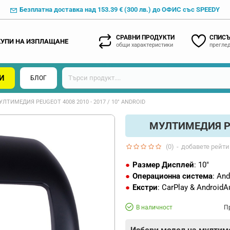
Безплатна доставка над 153.39 € (300 лв.) до ОФИС със SPEEDY
СРАВНИ ПРОДУКТИ
СПИСЪ
КУПИ НА ИЗПЛАЩАНЕ
общи характеристики
преглед
И
БЛОГ
УЛТИМЕДИЯ PEUGEOT 4008 2010 - 2017 / 10" ANDROID
МУЛТИМЕДИЯ PEU
(0)
-
добавете рейти
Размер Дисплей
: 10"
Операционна система
: And
Екстри
: CarPlay & AndroidA
В наличност
П