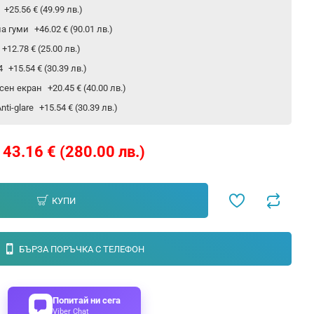
р
+25.56 € (49.99 лв.)
на гуми
+46.02 € (90.01 лв.)
+12.78 € (25.00 лв.)
24
+15.54 € (30.39 лв.)
сен екран
+20.45 € (40.00 лв.)
ti-glare
+15.54 € (30.39 лв.)
143.16 € (280.00 лв.)
КУПИ
БЪРЗА ПОРЪЧКА С ТЕЛЕФОН
Попитай ни сега
Viber Chat