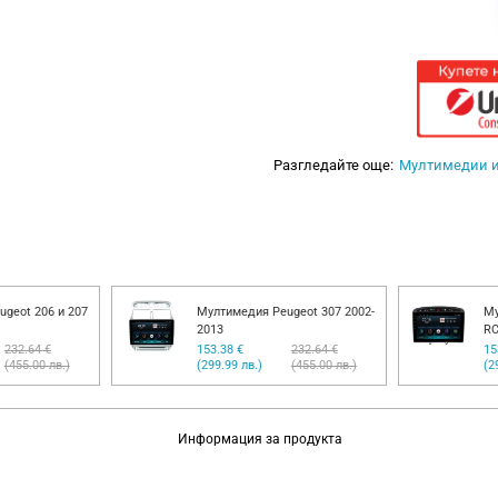
Разгледайте още:
Мултимедии 
geot 206 и 207
Мултимедия Peugeot 307 2002-
Му
2013
RC
232.64 €
153.38 €
232.64 €
15
(455.00 лв.)
(299.99 лв.)
(455.00 лв.)
(2
Информация за продукта