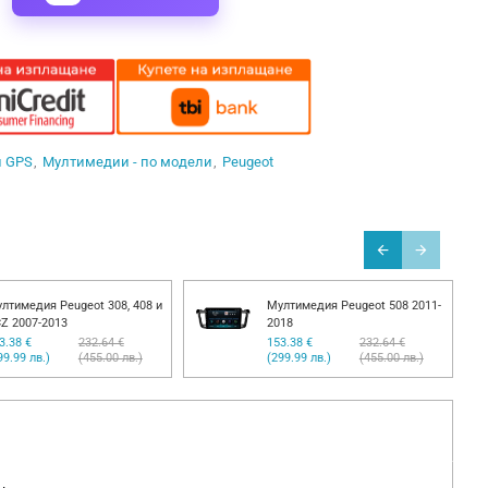
и GPS
Мултимедии - по модели
Peugeot
лтимедия Peugeot 308, 408 и
Мултимедия Peugeot 508 2011-
Z 2007-2013
2018
3.38 €
232.64 €
153.38 €
232.64 €
99.99 лв.)
(455.00 лв.)
(299.99 лв.)
(455.00 лв.)