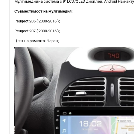
Мултимедийна система с 9" LCD/QLED дисплей, Android Най-актуа
Съвместимост на мултимедия :
Peugeot 206 ( 2000-2016 );
Peugeot 207 ( 2000-2016 );
Цвят на рамката: Черен;