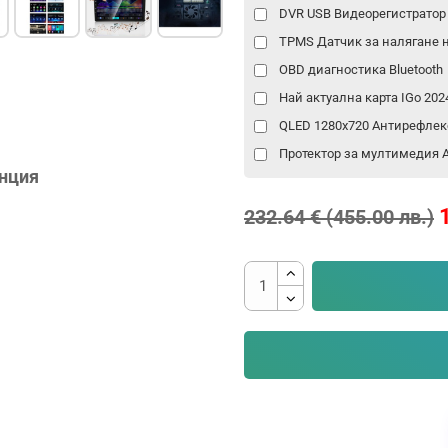
DVR USB Видеорегистрато
TPMS Датчик за налягане 
OBD диагностика Bluetooth
Най актуална карта IGo 20
QLED 1280x720 Антирефлек
Протектор за мултимедия An
анция
232.64 € (455.00 лв.)