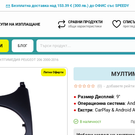
Безплатна доставка над 153.39 € (300 лв.) до ОФИС със SPEEDY
СРАВНИ ПРОДУКТИ
СПИСЪ
КУПИ НА ИЗПЛАЩАНЕ
общи характеристики
преглед
И
БЛОГ
УЛТИМЕДИЯ PEUGEOT 206 2000-2016
МУЛТИМ
Летни Оферти
(0)
-
добавете рейти
Размер Дисплей
: 9"
Операционна система
: And
Екстри
: CarPlay & Android 
В наличност
Пр