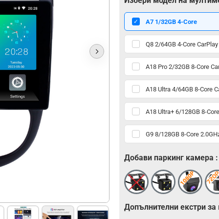
Избери модел на мултим
А7 1/32GB 4-Core
Q8 2/64GB 4-Core CarPlay
A18 Pro 2/32GB 8-Core Ca
A18 Ultra 4/64GB 8-Core C
A18 Ultra+ 6/128GB 8-Core
G9 8/128GB 8-Core 2.0GHz
Добави паркинг камера :
Допълнителни екстри за