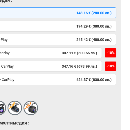
едия :
143.16 € (280.00 лв.)
194.29 € (380.00 лв.)
rPlay
245.42 € (480.00 лв.)
arPlay
307.11 € (600.65 лв.)
-10%
 CarPlay
347.16 € (678.99 лв.)
-10%
 CarPlay
424.37 € (830.00 лв.)
 мултимедия :