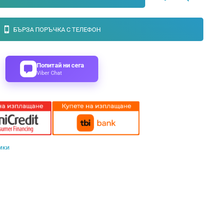
БЪРЗА ПОРЪЧКА С ТЕЛЕФОН
Попитай ни сега
Viber Chat
мки