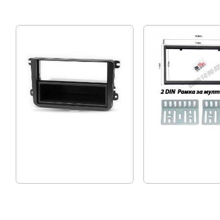
1DIN, GOLF 5, Адапторна рамка
Универсална Рамка за 
Двоен дин
23.01 € (45.00 лв.)
10.22 € (19.99 лв.)
20.45 € (40.00 лв.)