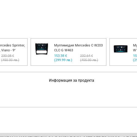
rcedes C W203,
Мултимедия Mercedes Sprinter,
Му
1-2004
VW Crafter ,Vito, Viano - 9"
CL
232.64 €
153.38 €
230.08 €
15
(455.00 лв.)
(299.99 лв.)
(450.00 лв.)
(2
Информация за продукта