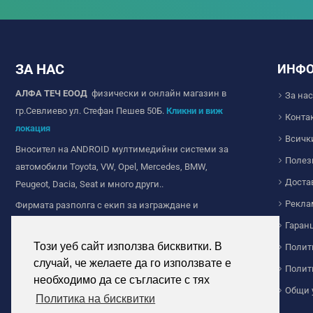
ЗА НАС
ИНФ
АЛФА ТЕЧ ЕООД
физически и онлайн магазин в
За нас
гр.Севлиево ул. Стефан Пешев 50Б.
Кликни и виж
Конта
локация
Всичк
Вносител на ANDROID мултимедийни системи за
Полез
автомобили Toyota, VW, Opel, Mercedes, BMW,
Доста
Peugeot, Dacia, Seat и много други..
Рекла
Фирмата разполга с екип за изграждане и
продажба на Wi-fi и IP камери за видеонаблюдение,
Гаран
ние сме с дългогодишен опит в сферата на
Този уеб сайт използва бисквитки. В
Полит
видеонаблюдението.
случай, че желаете да го използвате е
Полит
Продажба на соларно осветление за дома и
необходимо да се съгласите с тях
Общи 
индустриална цел. Прожектори и челници с
Политика на бисквитки