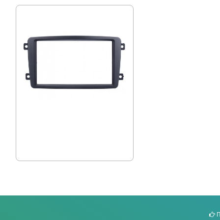
Double din, Mercedes W203, Адаптора
Рамка
18.40 € (35.99 лв.)
П