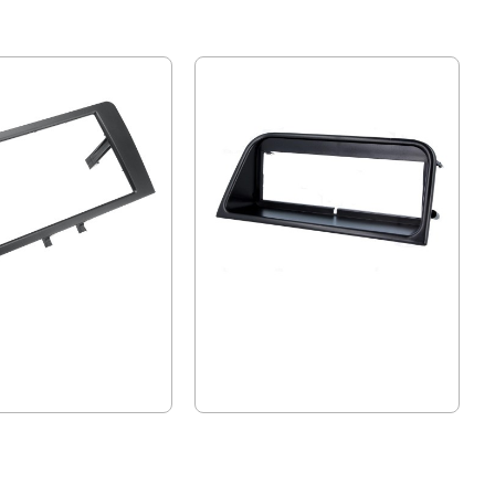
3 - Double din
Рамка Peugeot 406 1995-2005, 1DIN
10 лв.)
10.48 € (20.50 лв.)