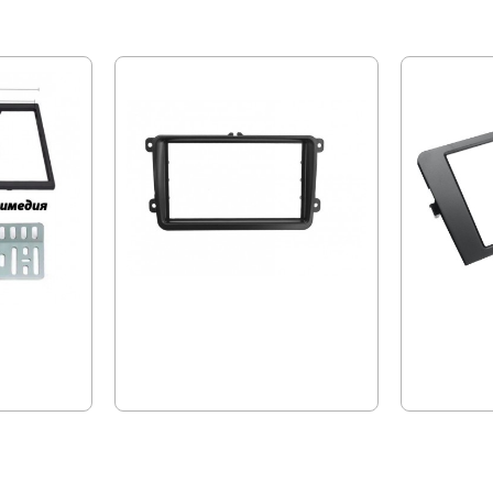
МОЖЕ ДА ХАРЕСАТЕ ОЩЕ
мултимедия
Double Din, VW GOLF 5, Адаптора
Рамка Audi A
рамка
20.45 € (40.00 лв.)
19.99 € (39.
17.89 € (34.99 лв.)
ПОСЛЕДНО РАЗГЛЕДАХТЕ