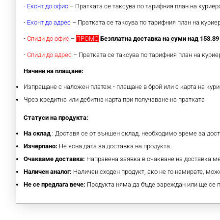
-
Еконт до офис
– Пратката се таксува по тарифния план на курие
-
Еконт до адрес
– Пратката се таксува по тарифния план на кури
-
Спиди до офис
–
ПРОМО
Безплатна доставка на суми над 153.39 
-
Спиди до адрес
– Пратката се таксува по тарифния план на кури
Начини на плащане:
Изпращане с наложен платеж - плащане в брой или с карта на кури
Чрез кредитна или дебитна карта при получаване на пратката
Статуси на продукта:
На склад
: Доставя се от външен склад, необходимо време за дос
Изчерпано:
Не ясна дата за доставка на продукта.
Очакваме доставка:
Направена заявка в очакване на доставка 
Наличен аналог:
Наличен сходен продукт, ако не го намирате, може
Не се предлага вече:
Продукта няма да бъде зареждан или ще се 