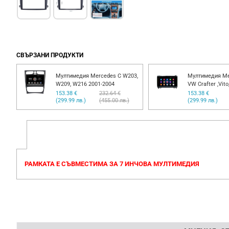
СВЪРЗАНИ ПРОДУКТИ
Мултимедия Mercedes E W211,
Мултимедия Me
CLS W219,G W463 - 9"
W209, W216 200
153.38 €
260.76 €
153.38 €
(299.99 лв.)
(510.00 лв.)
(299.99 лв.)
РАМКАТА Е СЪВМЕСТИМА ЗА 7 ИНЧОВА МУЛТИМЕДИЯ
Напишете отзив