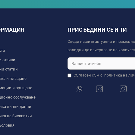
ОРМАЦИЯ
ПРИСЪЕДИНИ СЕ И ТИ
Следи нашите актуални и промоци
валидни до изчерпване на количест
кти
и отзиви
ни статии
Съгласен съм с
политика на ли
вка и плащане
мации и връщане
ционно обслужване
ика лични данни
ика на бисквитки
условия