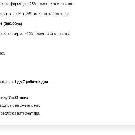
рската фирма до -25% клиентска отстъпка
ерската фирма -25% клиентска отстъпка
€ (300.00лв)
ерската фирма -25% клиентска отстъпка
ер.
таква от
1 до 7 работни дни.
между
7 и 31 дена.
 да се свържете с нас.
предложи алтернатива.