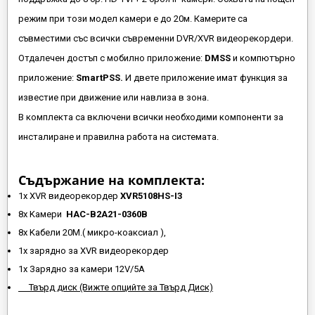
режим при този модел камери е до 20м. Камерите са
съвместими със всички съвременни DVR/XVR видеорекордери.
Отдалечен достъп с мобилно приложение:
DMSS
и компютърно
приложение:
SmartPSS.
И двете приложение имат функция за
известие при движение или навлиза в зона.
В комплекта са включени всички необходими компоненти за
инсталиране и правилна работа на системата.
Съдържание на комплекта:
1x XVR видеорекордер
XVR5108HS-I3
8x Kамери
HAC-B2A21-0360B
8x Kабели 20М.( микро-коаксиал ),
1x зарядно за XVR видеорекордер
1х Зарядно за камери 12V/5A
Твърд диск (Вижте опцийте за Твърд Диск)