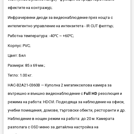
ефектите на контражур;
Инфрачервени диоди за видеонаблюдение през нощта с
интелигентно управление на интензитета - IR CUT филтър;
Работна температура: -40℃ ~ +60℃;
Корпус: PVC;
Цвят: Бял
Размери: 85 х 69 мм.;
Тегло: 1.00 кг.
HAC-B2A21-0360B — Куполна 2 мегапикселова камера за
вътрешно и външно видеонаблюдение с
Full HD
резолюция и
режима на работа: HDCVI. Подходяща за наблюдение на офиси,
учебни помещения, домове, търговски обекти, ресторанти и др.
Наблюдение в нощен режим на работа: до 20 м. Камерата
разполага с OSD меню за детайлна настройка на