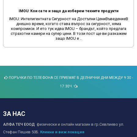
IMOU: Кои са те и защо да изберем техните продукти
IMOU: Интелигентната Сигурност на Достъпни ЦениВъведениеВ
днешно време, когато става въпрос за сигурност, няма
компромиси. И ето тук идва IMOU – брандът, който предлага
страхотни камери на супер цени. В този пост ще ви разкажем
защо IMOU е ..
ПОРЪЧКИ ПО ТЕЛЕФОНА СЕ ПРИЕМАТ В ДЕЛНИЧНИ ДНИ МЕЖДУ 9:30 -
17:30Ч.
ЗА НАС
АЛФА ТЕЧ ЕООД
физически и онлайн магазин в гр.Севлиево ул.
Стефан Пешев 50Б.
Кликни и виж локация