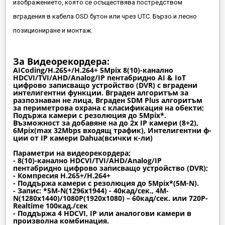
изображението, която се осъществява постредством
вградения в кабела OSD бутон или чрез UTC. Бързо и лесно
позициониране и монтаж.
За Видеорекордера:
AICoding/H.265+/H.264+ 5Mpix 8(10)-канално
HDCVI/TVI/AHD/Analog/IP пентабридно AI & IoT
цифрово записващо устройство (DVR) с вградени
интелигентни функции. Вграден алгоритъм за
разпознаван не лица, Вграден SDM Plus алгоритъм
за периметрова охрана с класификация на обекти;
Подържа камери с резолюция до 5Mpix*.
Възможност за добавяне на до 2x IP камери (8+2),
6Mpix(max 32Mbps входящ трафик), Интелигентни ф-
ции от IP камери Dahua(всички к-ли)
Параметри на видеорекордера;
- 8(10)-канално HDCVI/TVI/AHD/Analog/IP
пентабридно цифрово записващо устройство (DVR);
- Компресия H.265+/H.264+
- Поддържа камери с резолюция до 5Mpix*(5M-N).
- Запис: *5M-N(1296х1944) - 40кад/сек., 4M-
N(1280x1440)/1080P(1920x1080) – 60кад/сек. или 720P-
Realtime 100кад./сек
- Поддържа 4 HDCVI, IP или аналогови камери в
произволна комбинация.