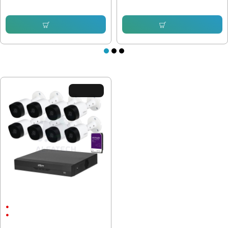
Купи
Купи
ПОСЛЕДНО РАЗГЛЕДАХТЕ
ХИТ ЦЕНА !
Комплект за наблюдение Dahua
HD Bullet
2Mpx
Алуминиев корпус