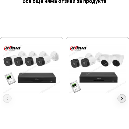
Все още няма отзиви за продукта
МОЖЕ ДА ХАРЕСАТЕ ОЩЕ
Видеонаблюдение Dahua с 4
Dahua 2.8-3.6mm, Full HD, 4
камери, Full HD
Камери, външен монтаж
280.98 € (549.55 лв.)
288.50 € (564.26 лв.)
281.21 € (550.00 лв.)
252.71 € (494.26 лв.)