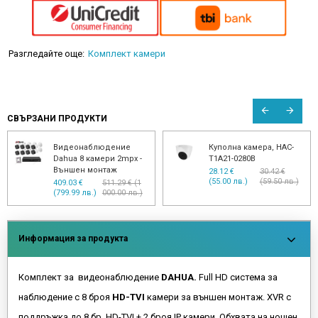
Разгледайте още:
Комплект камери
СВЪРЗАНИ ПРОДУКТИ
Видеонаблюдение
Куполна камера, HAC-
Dahua 8 камери 2mpx -
T1A21-0280B
Външен монтаж
28.12 €
30.42 €
(55.00 лв.)
(59.50 лв.)
409.03 €
511.29 € (1
(799.99 лв.)
000.00 лв.)
Информация за продукта
Комплект за видеонаблюдение
DAHUA.
Full HD система за
наблюдение с 8 броя
HD-TVI
камери за външен монтаж. XVR с
поддръжка до 8 бр. HD-TVI + 2 броя IP камери. Обхвата на нощен