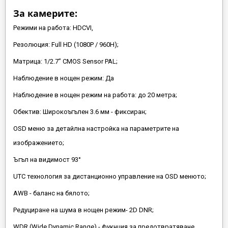
За камерите:
Режими на работа: HDCVI,
Резолюция: Full HD (1080P / 960H);
Матрица: 1/2.7” CMOS Sensor PAL​;
Наблюдениe в нощен режим: Да
Наблюдение в нощен режим на работа: до 20 метра;
Oбектив: Широкоъгълен 3.6 мм - фиксиран;
OSD меню за детайлна настройка на параметрите на
изображението;
Ъгъл на видимост 93°
UTC технология за дистанционно управление на OSD менюто;
AWB - баланс на бялото;
Редуциране на шума в нощен режим- 2D DNR;
WDR (Wide Dynamic Range) - фукнция за предотвратяване