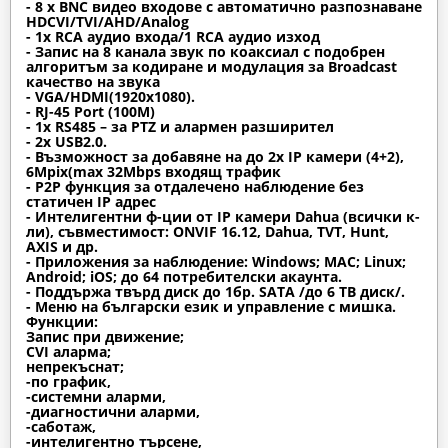
- 8 x BNC видео входове с автоматично разпознаване
HDCVI/TVI/AHD/Analog
- 1x RCA аудио входа/1 RCA аудио изход
- Запис на 8 каналa звук по коаксиал с подобрен
алгоритъм за кодиране и модулация за Broadcast
качество на звука
- VGA/HDMI(1920x1080).
- RJ-45 Port (100M)
- 1x RS485 – за PTZ и алармен разширител
- 2x USB2.0.
- Възможност за добавяне на до 2x IP камери (4+2),
6Mpix(max 32Mbps входящ трафик
- P2P функция за отдалечено наблюдение без
статичен IP адрес
- Интелигентни ф-ции от IP камери Dahua (всички к-
ли), съвместимост: ONVIF 16.12, Dahua, TVT, Hunt,
AXIS и др.
- Приложения за наблюдение: Windows; MAC; Linux;
Android; iOS; до 64 потребителски акаунта.
- Поддържа твърд диск до 1бр. SATA /до 6 TB диск/.
- Меню на български език и управление с мишка.
Функции:
Запис при движение;
CVI аларма;
непрекъснат;
-по график,
-системни аларми,
-диагностични аларми,
-саботаж,
-интелигентно търсене,