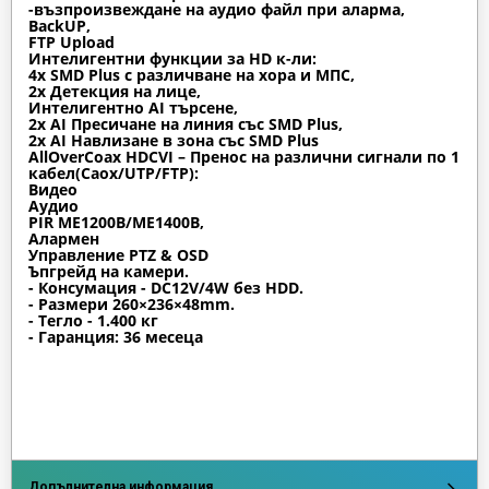
-възпроизвеждане на аудио файл при аларма,
BackUP,
FTP Upload
Интелигентни функции за HD к-ли:
4x SMD Plus с различване на хора и МПС,
2x Детекция на лице,
Интелигентно AI търсене,
2x AI Пресичане на линия със SMD Plus,
2x AI Навлизане в зона със SMD Plus
AllOverCoax HDCVI – Пренос на различни сигнали по 1
кабел(Caox/UTP/FTP):
Видео
Аудио
PIR ME1200B/ME1400B,
Алармен
Управление PTZ & OSD
Ъпгрейд на камери.
- Консумация - DC12V/4W без HDD.
- Размери 260×236×48mm.
- Тегло - 1.400 кг
- Гаранция: 36 месеца
Допълнителна информация