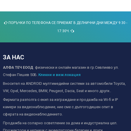
ПОРЪЧКИ ПО ТЕЛЕФОНА СЕ ПРИЕМАТ В ДЕЛНИЧНИ ДНИ МЕЖДУ 9:30 -
17:30Ч.
ЗА НАС
АЛФА ТЕЧ ЕООД
физически и онлайн магазин в гр.Севлиево ул.
Стефан Пешев 50Б.
Кликни и виж локация
Вносител на ANDROID мултимедийни системи за автомобили Toyota,
VW, Opel, Mercedes, BMW, Peugeot, Dacia, Seat и много други..
Фирмата разполга с екип за изграждане и продажба на Wi-fi и IP
камери за видеонаблюдение, ние сме с дългогодишен опит в
сферата на видеонаблюдението.
Продажба на соларно осветление за дома и индустриална цел.
Прожектори и челници с акумулаторни батерии и други.