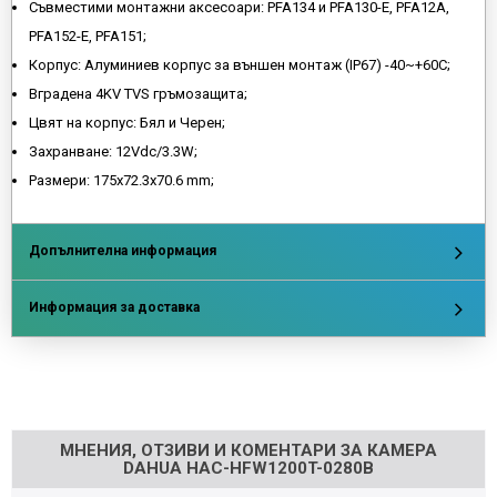
Съвместими монтажни аксесоари: PFA134 и PFA130-E, PFA12A,
PFA152-E, PFA151;
Корпус: Алуминиев корпус за външен монтаж (IP67) -40~+60С;
Вградена 4KV TVS гръмозащита;
Цвят на корпус: Бял и Черен;
Захранване: 12Vdc/3.3W;
Размери: 175х72.3х70.6 mm;
Допълнителна информация
Информация за доставка
Напишете отзив
МНЕНИЯ, ОТЗИВИ И КОМЕНТАРИ ЗА КАМЕРА
DAHUA HAC-HFW1200T-0280B