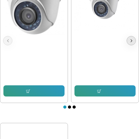
Камера Hikvision DS-2CE56D0T-
1mpx, 3.6mm, Вътрешна Hikvision
IRPF
DS-2CE56C0T-IRF
30.67 € (59.99 лв.)
23.49 € (45.94 лв.)
Купи
Купи
ПОСЛЕДНО РАЗГЛЕДАХТЕ