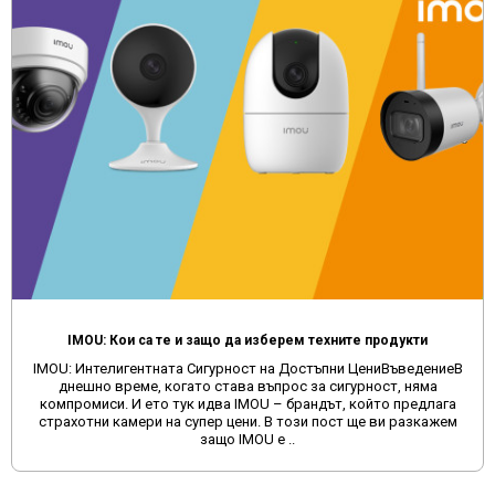
IMOU: Кои са те и защо да изберем техните продукти
IMOU: Интелигентната Сигурност на Достъпни ЦениВъведениеВ
днешно време, когато става въпрос за сигурност, няма
компромиси. И ето тук идва IMOU – брандът, който предлага
страхотни камери на супер цени. В този пост ще ви разкажем
защо IMOU е ..