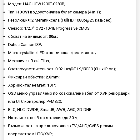
Модел: HAC-HFW1200T-0280B;
Тип:
HDCVI
водоустойчива булет камера (4 in 1);
Резолюция: 2 Мегапиксела (FullHD 1080p@25 кад/сек);
Сензор: 1/2.7" OV2710-1E Progressive CMOS;
обхват на видимост:
30м
.;
Dahua Cannon ISP;
Microcrystalline LED с по-висока ефективност;
Механичен IR cut Filter;
Светлочувствителност: 0.02 Lux@F1.9/IRE30 (0Lux IR on);
Фиксиран обектив:
2.8mm
;
Хоризонтален ъгъл:
101°
;
OSD меню управляемо по коаксиален кабел от XVR рекордери
или UTC контролер PFM820;
BLC, HLC, DWDR, SmartIR, AWB, AGC, 2D-DNR;
Интелигентно IR осветление до 30 м;
Възможност за превключване в TVI/AHD/CVBS режим
посредством UTC/XVR;