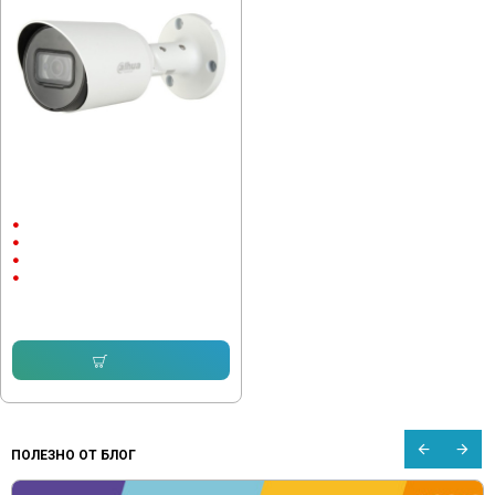
Камера Dahua HAC-HFW1200T-
0280B
Външен монтаж
до 30м.
1080P
2 megapixels
43.29 € (84.67 лв.)
Купи
ПОЛЕЗНО ОТ БЛОГ