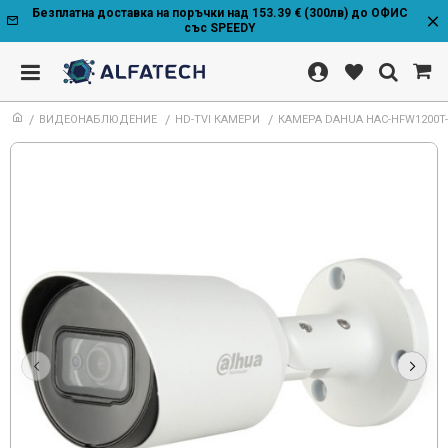
Безплатна доставка на поръчки над 153.39 € (300лв) до ОФИС
със SPEEDY
ВИДЕОНАБЛЮДЕНИЕ
HD-TVI КАМЕРИ
КАМЕРА DAHUA HAC-HFW1200T-