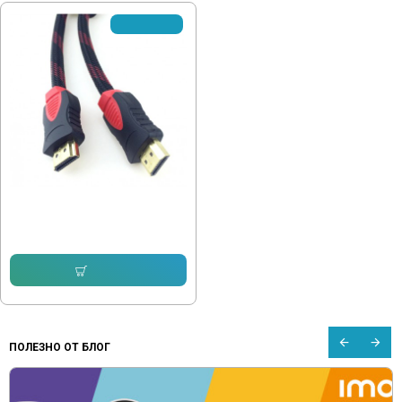
✘Изчерпано
Кабел HDMI 1.5m
7.50 € (14.67 лв.)
Купи
ПОЛЕЗНО ОТ БЛОГ