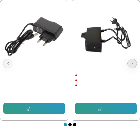
Адаптер 12V / 1A 5.5x2.5
Захранващ Адаптер 12V / 2A
С щепсел
12V/2A
С Кабел
6.39 € (12.50 лв.)
5.11 € (9.99 лв.)
Купи
Купи
ПОСЛЕДНО РАЗГЛЕДАХТЕ