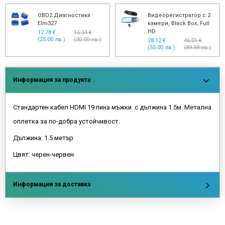
OBD2 Диагностика
Видеорегистратор с 2
Elm327
камери, Black Box, Full
HD
12.78 €
15.34 €
(25.00 лв.)
(30.00 лв.)
28.12 €
46.01 €
(55.00 лв.)
(89.99 лв.)
Информация за продукта
Стандартен кабел HDMI 19 пина мъжки с дължина 1.5м. Метална
оплетка за по-добра устойчивост.
Дължина: 1.5 метър
Цвят: черен-червен
Информация за доставка