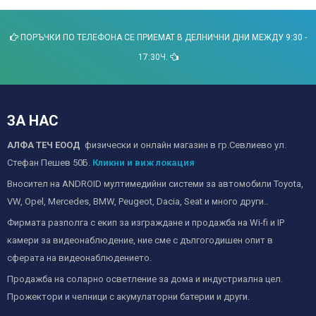
ПОРЪЧКИ ПО ТЕЛЕФОНА СЕ ПРИЕМАТ В ДЕЛНИЧНИ ДНИ МЕЖДУ 9:30 -
17:30Ч.
ЗА НАС
АЛФА ТЕЧ ЕООД
физически и онлайн магазин в гр.Севлиево ул.
Стефан Пешев 50Б.
Кликни и виж локация
Вносител на ANDROID мултимедийни системи за автомобили Toyota,
VW, Opel, Mercedes, BMW, Peugeot, Dacia, Seat и много други..
Фирмата разполга с екип за изграждане и продажба на Wi-fi и IP
камери за видеонаблюдение, ние сме с дългогодишен опит в
сферата на видеонаблюдението.
Продажба на соларно осветление за дома и индустриална цел.
Прожектори и челници с акумулаторни батерии и други.