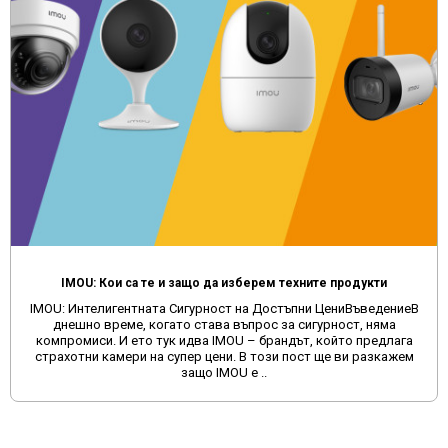
IMOU: Кои са те и защо да изберем техните продукти
IMOU: Интелигентната Сигурност на Достъпни ЦениВъведениеВ
днешно време, когато става въпрос за сигурност, няма
компромиси. И ето тук идва IMOU – брандът, който предлага
страхотни камери на супер цени. В този пост ще ви разкажем
защо IMOU е ..