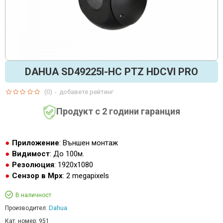
DAHUA SD49225I-HC PTZ HDCVI PRO
(0)
-
добавете рейтинг
Продукт с 2 години гаранция
Приложение
: Външен монтаж
Видимост
: До 100м.
Резолюция
: 1920x1080
Сензор в Mpx
: 2 megapixels
В наличност
Dahua
Производител:
Кат. номер:
951