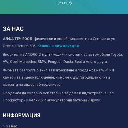
17:30Ч.
ЗА НАС
АЛФА ТЕЧ ЕООД
физически и онлайн магазин в гр.Севлиево ул.
Стефан Пешев 50Б.
Кликни и виж локация
Вносител на ANDROID мултимедийни системи за автомобили Toyota,
VW, Opel, Mercedes, BMW, Peugeot, Dacia, Seat и много други..
Фирмата разполга с екип за изграждане и продажба на Wi-fi и IP
камери за видеонаблюдение, ние сме с дългогодишен опит в
сферата на видеонаблюдението.
Продажба на соларно осветление за дома и индустриална цел.
Прожектори и челници с акумулаторни батерии и други.
ИНФОРМАЦИЯ
За нас