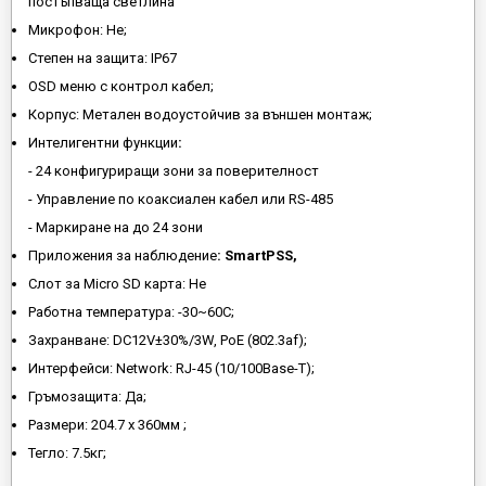
постъпваща светлина
Микрофон: Не;
Степен на защита: IP67
OSD меню с контрол кабел;
Корпус: Метален водоустойчив за външен монтаж;
Интелигентни функции
:
- 24 конфигуриращи зони за поверителност
- Управление по коаксиален кабел или RS-485
- Маркиране на до 24 зони
Приложения за наблюдение
: SmartPSS,
Слот за Micro SD карта: Не
Работна температура: -30~60C;
Захранване: DC12V±30%/3W, PoE (802.3af);
Интерфейси: Network: RJ-45 (10/100Base-T);
Гръмозащита: Да;
Размери: 204.7 х 360мм ;
Тегло: 7.5кг;