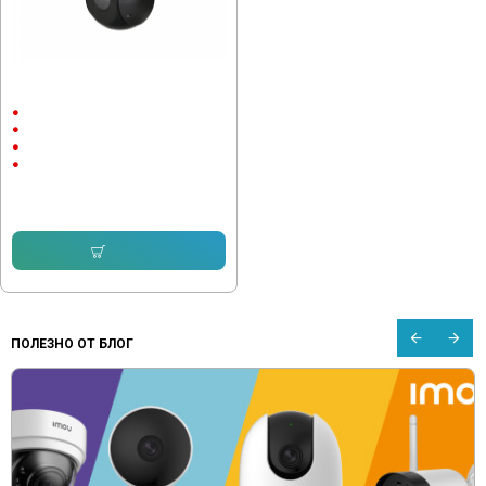
Dahua SD49225I-HC PTZ HDCVI
PRO
Външен монтаж
До 100м.
1920x1080
2 megapixels
383.47 € (750.00 лв.)
332.33 € (649.98 лв.)
Купи
ПОЛЕЗНО ОТ БЛОГ