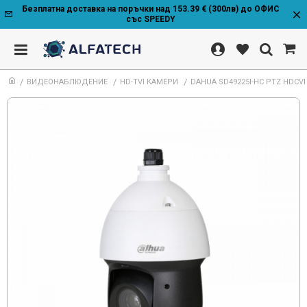
Безплатна доставка на поръчки над 153.39 € (300лв) до ОФИС
със SPEEDY
ВИДЕОНАБЛЮДЕНИЕ
HD-TVI КАМЕРИ
DAHUA SD49225I-HC PTZ HDCVI