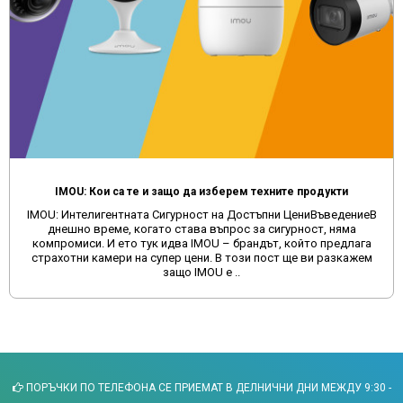
IMOU: Кои са те и защо да изберем техните продукти
IMOU: Интелигентната Сигурност на Достъпни ЦениВъведениеВ
днешно време, когато става въпрос за сигурност, няма
компромиси. И ето тук идва IMOU – брандът, който предлага
страхотни камери на супер цени. В този пост ще ви разкажем
защо IMOU е ..
ПОРЪЧКИ ПО ТЕЛЕФОНА СЕ ПРИЕМАТ В ДЕЛНИЧНИ ДНИ МЕЖДУ 9:30 -