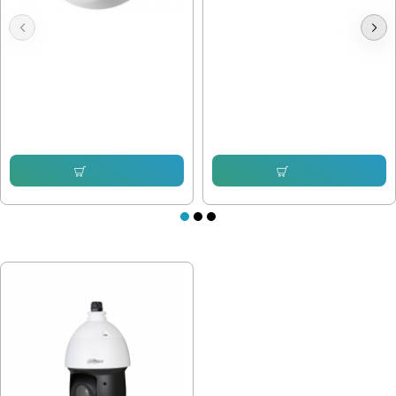
Камера Hikvision DS-2CE56D0T-
1mpx, 3.6mm, Вътрешна Hikvision
IRPF
DS-2CE56C0T-IRF
30.67 € (59.99 лв.)
23.49 € (45.94 лв.)
Купи
Купи
ПОСЛЕДНО РАЗГЛЕДАХТЕ