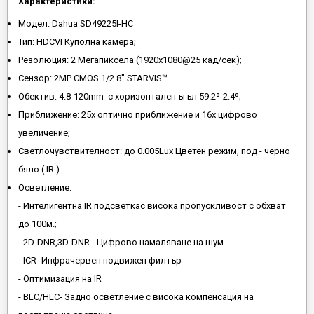
Характеристики:
Модел: Dahua SD49225I-HC
Тип: HDCVI Куполна камера;
Резолюция: 2 Мегапиксела (1920x1080@25 кад/сек);
Сензор: 2MP CMOS 1/2.8" STARVIS™
Обектив: 4.8-120mm с хоризонтален ъгъл 59.2º-2.4º;
Приближение: 25х оптично приближение и 16х цифрово
увеличение;
Светлочувствителност: до 0.005Lux Цветен режим, под - черно
бяло ( IR )
Осветление:
- Интелигентнa IR подсветкас висока пропускливост с обхват
до 100м.;
- 2D-DNR,3D-DNR - Цифрово намаляване на шум
- ICR- Инфрачервен подвижен филтър
- Оптимизация на IR
- BLC/HLC- Задно осветление с висока компенсация на