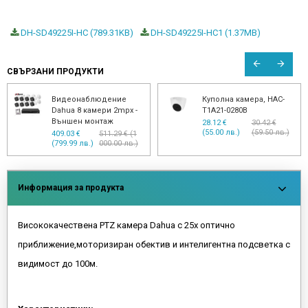
DH-SD49225I-HC (789.31KB)
DH-SD49225I-HC1 (1.37MB)
СВЪРЗАНИ ПРОДУКТИ
Видеонаблюдение
Куполна камера, HAC-
Dahua 8 камери 2mpx -
T1A21-0280B
Външен монтаж
28.12 €
30.42 €
(55.00 лв.)
(59.50 лв.)
409.03 €
511.29 € (1
(799.99 лв.)
000.00 лв.)
Информация за продукта
Висококачествена PTZ камера Dahua с 25х оптично
приближение,моторизиран обектив и интелигентна подсветка с
видимост до 100м.