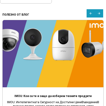
ПОЛЕЗНО ОТ БЛОГ
IMOU: Кои са те и защо да изберем техните продукти
IMOU: Интелигентната Сигурност на Достъпни ЦениВъведениеВ
днешно време, когато става въпрос за сигурност, няма