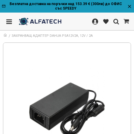
Безплатна доставка на поръчки над 153.39 € (300лв) до ОФИС
със SPEEDY
ЗАХРАНВАЩ АДАПТЕР DAHUA PSA12V2A, 12V / 2A