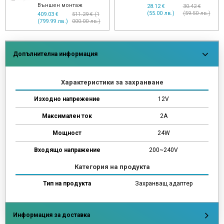
Външен монтаж
28.12 €
30.42 €
(55.00 лв.)
(59.50 лв.)
409.03 €
511.29 € (1
(799.99 лв.)
000.00 лв.)
Допълнителна информация
Характеристики за захранване
Изходно напрежение
12V
Максимален ток
2A
Мощност
24W
Входящо напражение
200~240V
Категория на продукта
Тип на продукта
Захранващ адаптер
Информация за доставка