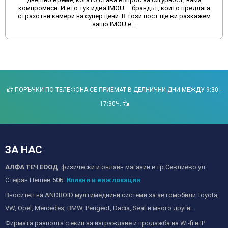
компромиси. И ето тук идва IMOU – брандът, който предлага
страхотни камери на супер цени. В този пост ще ви разкажем
защо IMOU е ..
ПОРЪЧКИ ПО ТЕЛЕФОНА СЕ ПРИЕМАТ В ДЕЛНИЧНИ ДНИ МЕЖДУ 9:30 -
17:30Ч.
ЗА НАС
АЛФА ТЕЧ ЕООД
физически и онлайн магазин в гр.Севлиево ул.
Стефан Пешев 50Б.
Кликни и виж локация
Вносител на ANDROID мултимедийни системи за автомобили Toyota,
VW, Opel, Mercedes, BMW, Peugeot, Dacia, Seat и много други..
Фирмата разполга с екип за изграждане и продажба на Wi-fi и IP