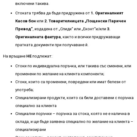
включени такива.
Стоката трябва да бъде придружена от
1. Oригиналният
Касов бон
или
2. Товарителницата „Пощенски Паричен
Превод“
, издадена от „Спиди“ или „Еконт“и/или
3.
Оригиналната фактура
, както и всички придружаващи
пратката документи при получаване й.
На връщане
НЕ
подлежат:
Стоки по индивидуална поръчка, или такива със сменени, или
променени по желание на клиента компоненти;
Стоки, които са променени, повредени или имат белези от
употреба;
Специализирани продукти, които са били доставени с поръчка
специално за клиента
Специални поръчки – поръчка за стока, която не е налична в
склада, и ще бъде заявена специално по желание на клиента –
специализирани