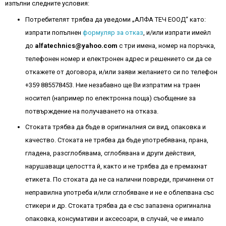
изпълни следните условия:
Потребителят трябва да уведоми „АЛФА ТЕЧ ЕООД“ като:
изпрати попълнен
формуляр за отказ
, и/или изпрати имейл
до
alfatechnics@yahoo.com
с три имена, номер на поръчка,
телефонен номер и електронен адрес и решението си да се
откажете от договора, и/или заяви желанието си по телефон
+359 885578453. Ние незабавно ще Ви изпратим на траен
носител (например по електронна поща) съобщение за
потвърждение на получаването на отказа.
Стоката трябва да бъде в оригиналния си вид, опаковка и
качество. Стоката не трябва да бъде употребявана, прана,
гладена, разсглобявама, сглобявана и други действия,
нарушаващи целостта й, както и не трябва да е премахнат
етикета. По стоката да не са налични повреди, причинени от
неправилна употреба и/или сглобяване и не е облепвана със
стикери и др. Стоката трябва да е със запазена оригинална
опаковка, консумативи и аксесоари, в случай, че е имало