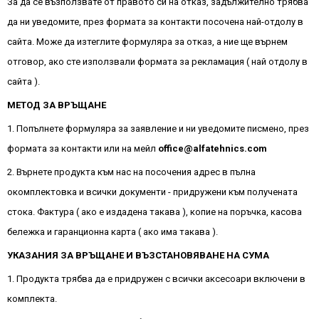
За да се възползвате от правото си на отказ, задължително трябва
да ни уведомите, през формата за контакти посочена най-отдолу в
сайта. Може да изтеглите формуляра за отказ, а ние ще върнем
отговор, ако сте използвали формата за рекламация ( най отдолу в
сайта ).
МЕТОД ЗА ВРЪЩАНЕ
1. Попълнете формуляра за заявление и ни уведомите писмено, през
формата за контакти или на мейл
office@alfatehnics.com
2. Върнете продукта към нас на посочения адрес в пълна
окомплектовка и всички документи - придружени към получената
стока. Фактура ( ако е издадена такава ), копие на поръчка, касова
бележка и гаранционна карта ( ако има такава ).
УКАЗАНИЯ ЗА ВРЪЩАНЕ И ВЪЗСТАНОВЯВАНЕ НА СУМА
1. Продукта трябва да е придружен с всички аксесоари включени в
комплекта.