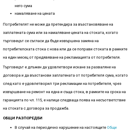
него сума
намаляване на цената
Потребителят не може да претендира за възстановяване на
заплатената сума или за намаляване цената на стоката, когато
търговецът се съгласи да бъде извършена замяна на
потребителската стока с нова или да се поправи стоката в рамките
на един месец от предявяване на рекламацията от потребителя.
Търговецът е длъжен да удовлетвори искане за разваляне на
договора и да възстанови заплатената от потребителя сума, когато
след като е удовлетворил три рекламации на потребителя, чрез
извършване на ремонт на една и съща стока, в рамките на срока на
гаранцията по чл. 115, е налице следваща поява на несъответствие
на стоката с договора за продажба.
ОБЩИ РАЗПОРЕДБИ
В случай на периодично нарушение на настоящите
Общи