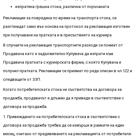
изпратена грешна стока, различна от поръчаната
Рекламации за повредена по време на транспорта стока, се
разглеждат само въз основа на протокол за рекламация изготвен
при получаване на пратката и в присъствието на куриера.
В случаите на рекламация транспортните разходи се поемат от
Продавача като е задължително Купувача да изпрати към
Продавача пратката с куриерската фирма, с която Купувача е
получил пратката. Рекламации се приемат по реда описан в чл.122 и
следващите от ЗЗП.
Когато потребителската стока не съответства на договора за
продажба, продавачът е длъжен да я приведе в съответствие с
договора за продажба.
1. Привеждането на потребителската стока в съответствие с
договора за продажба трябва да се извърши в рамките на един
месец, считано от предявяването на рекламацията от потребителя.