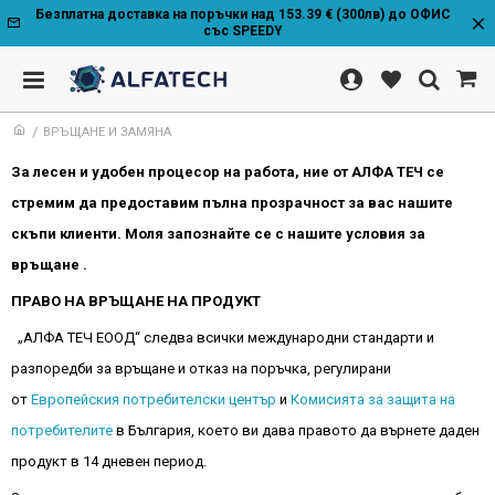
Безплатна доставка на поръчки над 153.39 € (300лв) до ОФИС
със SPEEDY
ВРЪЩАНЕ И ЗАМЯНА
За лесен и удобен процесор на работа, ние от АЛФА ТЕЧ се
стремим да предоставим пълна прозрачност за вас нашите
скъпи клиенти. Моля запознайте се с нашите условия за
връщане .
ПРАВО НА ВРЪЩАНЕ НА ПРОДУКТ
„АЛФА ТЕЧ ЕООД“ следва всички международни стандарти и
разпоредби за връщане и отказ на поръчка, регулирани
от
Европейския потребителски център
и
Комисията за защита на
потребителите
в България, което ви дава правото да върнете даден
продукт в 14 дневен период.