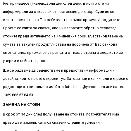
(четиринадесет) календарни дни след деня, в който сте ни
информирали за отказа си от настоящия договор. Суми не се
възстановяват, ако Потребителят не върне продукт/продуктите.
Срокът се счита за спазен, ако ни изпратите обратно стоката/
стоките преди изтичането на 14-дневния срок. Възстановяване на
сумата за закупен продукт/и става на посочена от Вас банкова
сметка, след приемане на пратката от наша страна и след като се
уверим в нейната цялост.
Ще се радваме да съдействаме и предоставим информация и
детайли, които не сте открили тук. Затова при възникнали въпроси с
радост ще отговорим по имейл: alfatechnics@yahoo.com или на тел:
+359 885 57 84 53
ЗАМЯНА
НА СТОКИ
В срок от 14 дни след получаване на стоката, потребителят има
право да я замени, като са спазени следните условия: