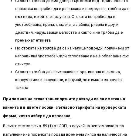
Стоката трябва да има добър търговски вид - оригиналната
опаковка не трябва да е разкъсана и повредена, трябва да е
във вида, в който е получена. Стоката не трябва да е
употребявана, прана, гладена, сглабяна, рязана и други
действия, нарушаващи целостта и както и не трябва да е
премахнат етикета
По стоката не трябва да са на налице повреди, причинени от
неправилна употреба и/или сглобяване и не е облепвана със
стикери
Стоката трябва да е със запазена оригинална опаковка,
консумативи и аксесоари, в случай, че е имало включени
такива
При замяна на стока транспортните разходи са за сметка на
клиента и в двете посоки, съгласно тарифата на куриерската
фирма, която избере да използва.
В съответствие с чл. 59 (1) от ЗЗП, в случай на невъзможност за
изпълнение на поръчката поради временна липса на наличност на