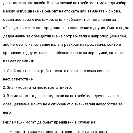
договора за продажба. В този случай потребителят може да избира
между извършване на ремонт на стоката или замяната й с нова,
освен ако това е невъзможно или избраният от него начин за
обезщетение е непропорционален в сравнение с другия. Смята се, че
даден начин за обезщетяване на потребителя е непропорционален,
ако неговото използване налага разходи на продавача, които в
сравнение с другия начин на обезщетяване са неразумни, като се
вземат предвид:
1. Стойността на потребителската стока, ако няма липса на
несъответствие;
2. Значимостта на несъответствието;
3. Възможността да се предложи на потребителя друг начин на
обезщетяване, който не е свързан със значителни неудобства за
него
Рекламации могат да бъдат предявени в случай на:
констатирани производствени дефекти на стоката