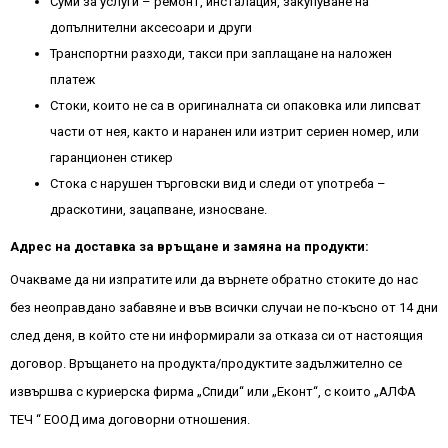
Суми за услуги – ремонт, инсталация, закупуване на
допълнителни аксесоари и други
Транспортни разходи, такси при заплащане на наложен
платеж
Стоки, които не са в оригиналната си опаковка или липсват
части от нея, както и наранен или изтрит сериен номер, или
гаранционен стикер
Стока с нарушен търговски вид и следи от употреба –
драскотини, зацапване, износване.
Адрес на доставка за връщане и замяна на продукти:
Очакваме да ни изпратите или да върнете обратно стоките до нас
без неоправдано забавяне и във всички случаи не по-късно от 14 дни
след деня, в който сте ни информирали за отказа си от настоящия
договор. Връщането на продукта/продуктите задължително се
извършва с куриерска фирма „Спиди“ или „Еконт“, с които „АЛФА
ТЕЧ “ EООД има договорни отношения.