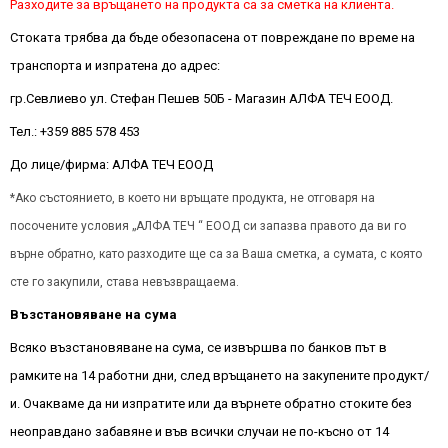
Разходите за връщането на продукта са за сметка на клиента.
Стоката трябва да бъде обезопасена от повреждане по време на
транспорта и изпратена до адрес:
гр.Севлиево ул. Стефан Пешев 50Б - Магазин АЛФА ТЕЧ ЕООД.
Тел.: +359 885 578 453
До лице/фирма: АЛФА ТЕЧ ЕООД
*Ако състоянието, в което ни връщате продукта, не отговаря на
посочените условия „АЛФА ТЕЧ “ EООД си запазва правото да ви го
върне обратно, като разходите ще са за Ваша сметка, а сумата, с която
сте го закупили, става невъзвращаема.
Възстановяване на сума
Всяко възстановяване на сума, се извършва по банков път в
рамките на 14 работни дни, след връщането на закупените продукт/
и. Очакваме да ни изпратите или да върнете обратно стоките без
неоправдано забавяне и във всички случаи не по-късно от 14