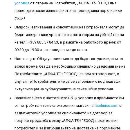
условия
от страна на Потребител, „АЛФА ТЕЧ “EООД има
право да откаже изпълнението на последваща поръчка към
същия
Въпроси, запитвания и консултации на Потребителя могат да
бъдат извършвани чрез контактната форма на уеб сайта или
на тел.: +359 885 57 84 53, в рамките на работното време: от
09:30 до 19:30 ч., от понеделник до петък
Настоящите Общи условия могат да бъдат актуализирани по
всяко време, без да е необходимо специално уведомяване на
Потребителите. „АЛФА ТЕЧ “ EООД не носи отговорност, в
случай че Потребителите не са се запознали с последващи
актуализации на публикуваните на сайта Общи условия.
Запознаването с настоящите Общи условия и приемането им
от потребителите на електронния магазин
alfatehnics.com
е
задължително условие за сключването на договор за
покупко-продажба между „АЛФА ТЕЧ “EООД и съответния
потребител и за извършването на доставка на поръчаните