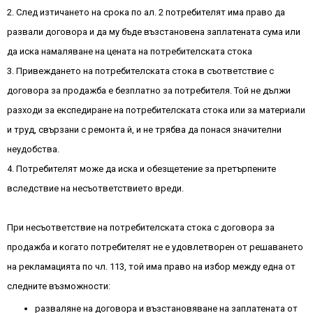
2. След изтичането на срока по ал. 2 потребителят има право да
развали договора и да му бъде възстановена заплатената сума или
да иска намаляване на цената на потребителската стока
3. Привеждането на потребителската стока в съответствие с
договора за продажба е безплатно за потребителя. Той не дължи
разходи за експедиране на потребителската стока или за материали
и труд, свързани с ремонта й, и не трябва да понася значителни
неудобства.
4. Потребителят може да иска и обезщетение за претърпените
вследствие на несъответствието вреди.
При несъответствие на потребителската стока с договора за
продажба и когато потребителят не е удовлетворен от решаването
на рекламацията по чл. 113, той има право на избор между една от
следните възможности:
разваляне на договора и възстановяване на заплатената от