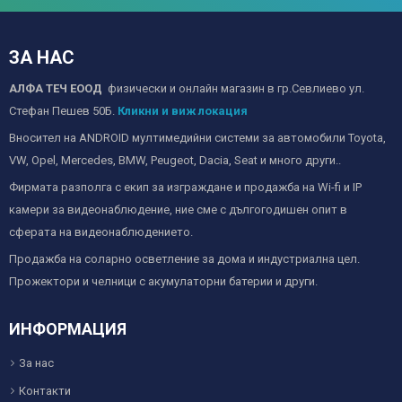
ЗА НАС
АЛФА ТЕЧ ЕООД
физически и онлайн магазин в гр.Севлиево ул.
Стефан Пешев 50Б.
Кликни и виж локация
Вносител на ANDROID мултимедийни системи за автомобили Toyota,
VW, Opel, Mercedes, BMW, Peugeot, Dacia, Seat и много други..
Фирмата разполга с екип за изграждане и продажба на Wi-fi и IP
камери за видеонаблюдение, ние сме с дългогодишен опит в
сферата на видеонаблюдението.
Продажба на соларно осветление за дома и индустриална цел.
Прожектори и челници с акумулаторни батерии и други.
ИНФОРМАЦИЯ
За нас
Контакти