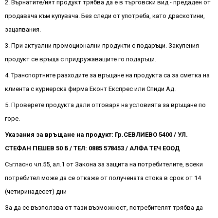
2. Върнатите/ият продукт трябва да е в търговски вид - предаден от
продавача към купувача. Без следи от употреба, като драскотини,
зацапвания.
3. При актуални промоционални продукти с подаръци. Закупения
продукт се връща с придружаващите го подаръци.
4. Транспортните разходите за връщане на продукта са за сметка на
клиента с куриерска фирма Еконт Експрес или Спиди Ад.
5. Проверете продукта дали отговаря на условията за връщане по
горе.
Указания за връщане на продукт: Гр.СЕВЛИЕВО 5400 / УЛ.
СТЕФАН ПЕШЕВ 50 Б / ТЕЛ: 0885 578453 / АЛФА ТЕЧ ЕООД
Съгласно чл.55, ал.1 от Закона за защита на потребителите, всеки
потребител може да се откаже от получената стока в срок от 14
(четиринадесет) дни
За да се възползва от тази възможност, потребителят трябва да