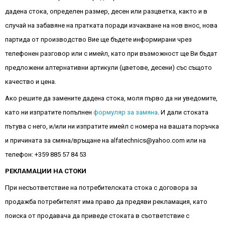
дадена стока, определен размер, десен или разцветка, както и в
случай на забавяне на пратката поради изчакване на нов внос, нова
партида от производство Вие ще бъдете информирани чрез
телефонен разговор или с имейл, като при възможност ще Ви бъдат
предложени алтернативни артикули (цветове, десени) със същото
качество и цена.
Ако решите да замените дадена стока, моля първо да ни уведомите,
като ни изпратите попълнен
формуляр за замяна
. И дали стоката
пътува с него, и/или ни изпратите имейл с номера на вашата поръчка
и причината за смяна/връщане на alfatechnics@yahoo.com или на
телефон: +359 885 57 84 53
РЕКЛАМАЦИИ НА СТОКИ
При несъответствие на потребителската стока с договора за
продажба потребителят има право да предяви рекламация, като
поиска от продавача да приведе стоката в съответствие с