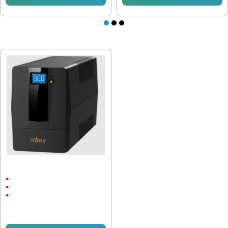
ПОСЛЕДНО РАЗГЛЕДАХТЕ
UPS устройство nJoy Horus 600VA
- 360W PWUP-LI060H1-AZ01B
360 W / 600 VА
0~40℃
Line-Interactive
58.80 € (115.00 лв.)