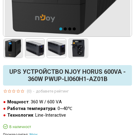
UPS УСТРОЙСТВО NJOY HORUS 600VA -
360W PWUP-LI060H1-AZ01B
(0)
-
добавете рейтинг
Мощност
: 360 W / 600 VА
Работна температура
: 0~40℃
Технология
: Line-Interactive
В наличност
Njoy
Производител: