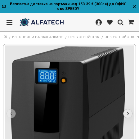
Безплатна доставка на поръчки над 153.39 € (300лв) до ОФИС
със SPEEDY
ИЗТОЧНИЦИ НА ЗАХРАНВАНЕ
UPS УСТРОЙСТВА
UPS УСТРОЙСТВО NJ