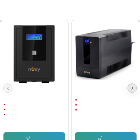
МОЖЕ ДА ХАРЕСАТЕ ОЩЕ
UPS устройство nJoy Cadu 2000 -
UPS устройство nJoy Horus 1000 -
1200W, AVR, 4 контакта, RJ45,
600W PWUP-LI100H1-AZ01B
RJ11
600 W / 1000 VА
1200 W / 2000 VА
0~40℃
0~40℃
Line-Interactive
Line-Interactive
120.26 € (235.21 лв.)
171.39 € (335.21 лв.)
Купи
Купи