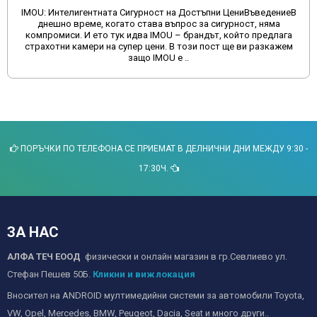
IMOU: Интелигентната Сигурност на Достъпни ЦениВъведениеВ
днешно време, когато става въпрос за сигурност, няма
компромиси. И ето тук идва IMOU – брандът, който предлага
страхотни камери на супер цени. В този пост ще ви разкажем
защо IMOU е ..
ПОРЪЧКИ ПО ТЕЛЕФОНА СЕ ПРИЕМАТ В ДЕЛНИЧНИ ДНИ МЕЖДУ 9:30 -
17:30Ч.
ЗА НАС
АЛФА ТЕЧ ЕООД
физически и онлайн магазин в гр.Севлиево ул.
Стефан Пешев 50Б.
Кликни и виж локация
Вносител на ANDROID мултимедийни системи за автомобили Toyota,
VW, Opel, Mercedes, BMW, Peugeot, Dacia, Seat и много други..