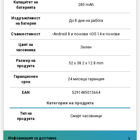
Капацитет на
280 mAh
батерията
Издръжливост
До 8 дни на работа
на батерия
Съвместимост
•Android 8 и по-нови •iOS 14 и по-нови
Цвят на
Зелен
часовника
Размер на
52 x 38.2 x 12.8 mm
продукта
Гаранционен
24 месеца гаранция
срок
EAN
5291485015664
Категория на продукта
Тип на
Смарт часовници
продукта
Информация за доставка