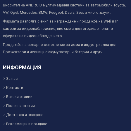
Вносител на ANDROID мултимедийни системи за автомобили Toyota,
VW, Opel, Mercedes, BMW, Peugeot, Dacia, Seat и много други..
Фирмата разполга с екип за изграждане и продажба на Wi-fi и IP
камери за видеонаблюдение, ние сме с дългогодишен опит в
сферата на видеонаблюдението.
Продажба на соларно осветление за дома и индустриална цел.
Прожектори и челници с акумулаторни батерии и други.
ИНФОРМАЦИЯ
За нас
Контакти
Всички отзиви
Полезни статии
Доставка и плащане
Рекламации и връщане