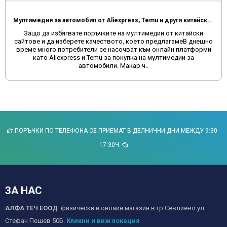
Мултимедия за автомобил от Aliexpress, Temu и други китайски сайтове
Защо да избягвате поръчките на мултимедии от китайски
сайтове и да изберете качеството, което предлагамеВ днешно
време много потребители се насочват към онлайн платформи
като Aliexpress и Temu за покупка на мултимедии за
автомобили. Макар ч..
ПОРЪЧКИ ПО ТЕЛЕФОНА СЕ ПРИЕМАТ В ДЕЛНИЧНИ ДНИ МЕЖДУ 9:30 -
17:30Ч.
ЗА НАС
АЛФА ТЕЧ ЕООД
физически и онлайн магазин в гр.Севлиево ул.
Стефан Пешев 50Б.
Кликни и виж локация