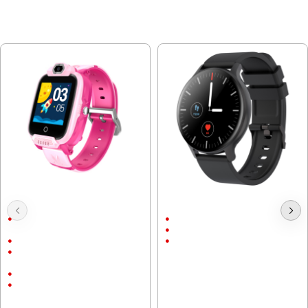
МОЖЕ ДА ХАРЕСАТЕ ОЩЕ
Смарт часовник Canyon Jondy
Смарт часовник Canyon Badian
KW-44, Розов, 4G, Camera, GPS
SW-68, 45мм, Черен
1.44" (3.66 см) (240 х 240) TFT
1.28" (3.25 см) (240 х 240)
сензорен
Bluetooth 5.0
Вградена уеб камера
190 mAh
•Wi-Fi 802.11 b/g/n •GPS,
GLONASS
Наличен слот за Nano-SIM
50.36 € (98.50 лв.)
700 mAh
76.44 € (149.50 лв.)