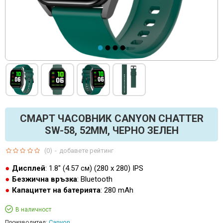
СМАРТ ЧАСОВНИК CANYON CHATTER
SW-58, 52ММ, ЧЕРНО ЗЕЛЕН
(0)
-
добавете рейтинг
Дисплей
: 1.8" (4.57 см) (280 х 280) IPS
Безжична връзка
: Bluetooth
Капацитет на батерията
: 280 mAh
В наличност
Canyon
Производител: