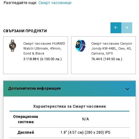
Разгледайте още:
Смарт часовници
СВЪРЗАНИ ПРОДУКТИ
Смарт часовник HUAWEI
Смарт часовник Canyon
Watch Ultimate, 49mm,
Jondy KW-44BL, Син, 4G,
Gold & Black
Camera, GPS
3 118.88 € (6 100.00 лв.)
76.44 € (149.50 лв.)
Допълнителна информация
Характеристика за Смарт часовник
Операционна
N/A
система
Дисплей
1.8" (4.57 см) (280 х 280) IPS