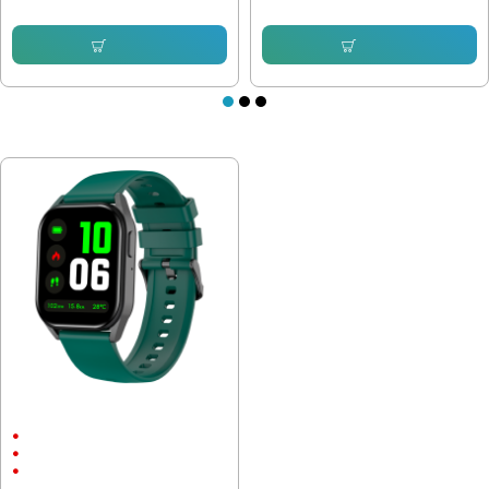
Купи
Купи
ПОСЛЕДНО РАЗГЛЕДАХТЕ
Смарт часовник Canyon Chatter
SW-58, 52мм, Черно зелен
1.8" (4.57 см) (280 х 280) IPS
Bluetooth
280 mAh